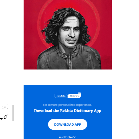
مأخذ :
کتاب