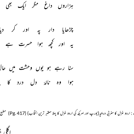
ہزاروں 
داغ 
مگر 
ایک 
بھی 
چڑھایا 
دار 
پہ 
اور 
کر 
دیا
یہ 
اور 
کچھ 
ہوا 
حسرت 
ہے 
ا
سنا 
رہے 
ہو 
یوں 
وحشت 
میں 
حال
ہوا 
وہ 
نالۂ 
دل 
درد 
کا 
ب
: اردو غزل کا مغربی دریچہ(یورپ اور امریکہ کی اردو غزل کا پہلا معتبر ترین انتخاب) (Pg. 417)
مطبع
اگلی 