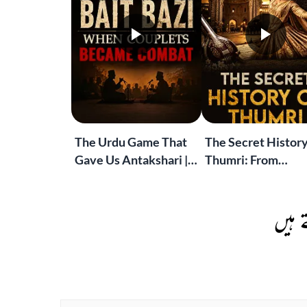
The Urdu Game That
The Secret History
Gave Us Antakshari |
Thumri: From
Bait Bazi Explained
Lucknow’s Courts 
Global Stages
 ہیں