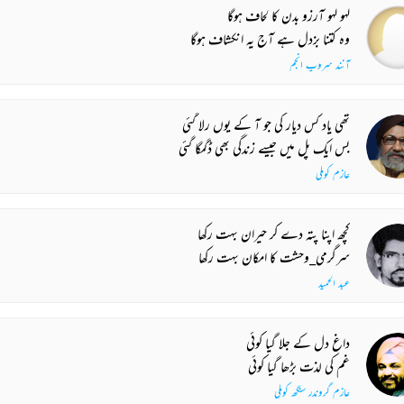
لہو لہو آرزو بدن کا لحاف ہوگا
وہ کتنا بزدل ہے آج یہ انکشاف ہوگا
آنند سروپ انجم
تھی یاد کس دیار کی جو آ کے یوں رلا گئی
بس ایک پل میں جیسے زندگی بھی ڈگمگا گئی
عازم کوہلی
کچھ اپنا پتہ دے کر حیران بہت رکھا
سرگرمی_وحشت کا امکان بہت رکھا
عبد الحمید
داغ دل کے جلا گیا کوئی
غم کی لذت بڑھا گیا کوئی
عازم گروندر سنگھ کوہلی