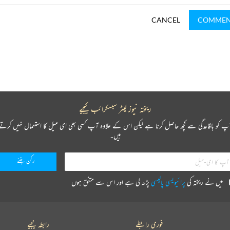
CANCEL
COMME
ریختہ نیوز لیٹر سبسکرائب کیجیے
پ کو باقاعدگی سے کچھ حاصل کرنا ہے لیکن اس کے علاوہ آپ کسی بھی ای میل کا استعمال نہیں کرتے
ہیں۔
میں نے ریختہ کی
پرائیویسی پالیسی
پڑھ لی ہے اور اس سے متفق ہوں
فوری رابطے
رابطہ کیجیے