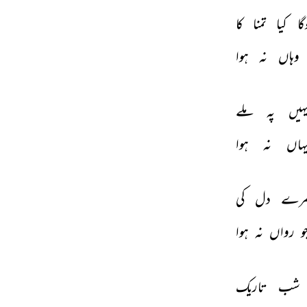
گا 
کیا 
تمنا 
کا 
وہاں 
نہ 
ہوا 
ہیں 
پہ 
ملے 
ہاں 
نہ 
ہوا 
رے 
دل 
کی 
و 
رواں 
نہ 
ہوا 
شب 
تاریک 