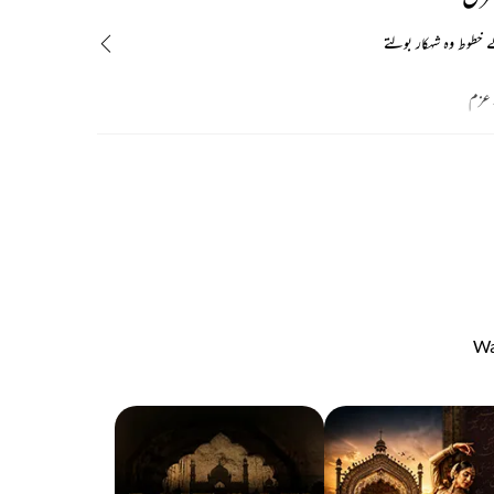
 خطوط وہ شہکار بولتے
ر عزم
Wa