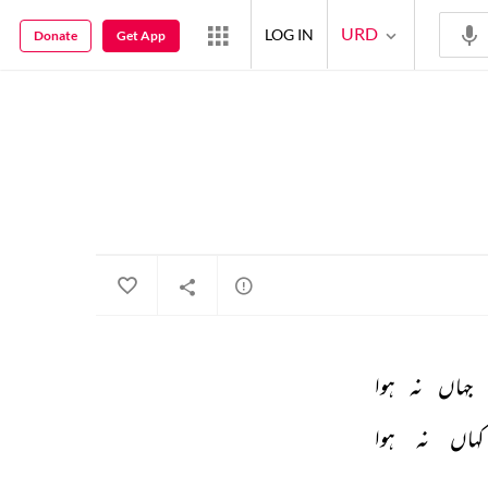
URD
LOG IN
Donate
Get App
جہاں 
نہ 
ہوا 
کہاں 
نہ 
ہوا 