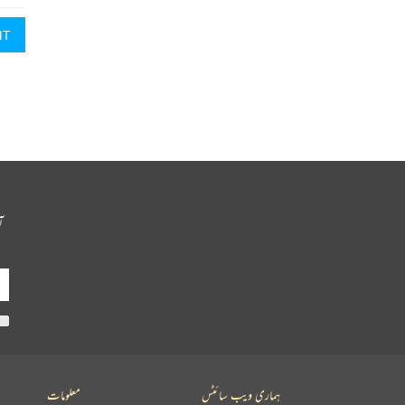
NT
آ
ہماری ویب سائٹس
معلومات