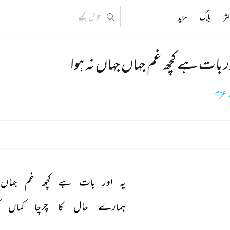
ثر
بلاگ
مزید
ور بات ہے کچھ غم جہاں جہاں نہ ہوا
ر عزم
یہ 
اور 
بات 
ہے 
کچھ 
غم 
جہاں 
ہمارے 
حال 
کا 
چرچا 
کہاں 