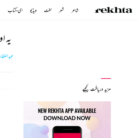
شاعر
شعر
لغت
ویڈیو
ای-کتاب
ن
یہ ا
عبدالغفا
مزید دریافت کیجیے