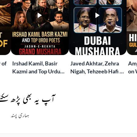
 of
Irshad Kamil, Basir
Javed Akhtar, Zehra
Amj
Kazmi and Top Urdu
Nigah, Tehzeeb Hafi &
on 
to
Poets Live at the
More | Live at the
Lif
Jashn-e-Rekhta
Dubai Grand Mushaira
Rub
London Grand
آپ یہ بھی پڑھ سکتے
Mushaira
ہماری پسند