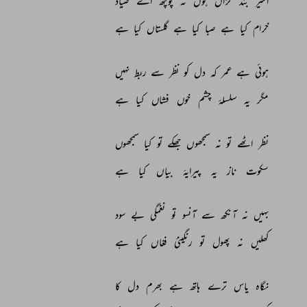
اسیر 
بند 
خزاں 
ہوں 
نہ 
پوچھ 
اے 
صیاد 
خرام 
کیا 
ہے 
صبا 
کیا 
ہے 
گلستاں 
کیا 
ہے 
ہوئی 
ہے 
عمر 
کہ 
دل 
کو 
نظر 
سے 
ربط 
نہیں 
مگر 
یہ 
سلسلۂ 
چشم 
خوں 
فشاں 
کیا 
ہے 
نظر 
اٹھے 
تو 
نہ 
سمجھوں 
جھکے 
تو 
کیا 
سمجھوں 
سکوت 
ناز 
یہ 
پیرایۂ 
بیاں 
کیا 
ہے 
بہیں 
نہ 
آنکھ 
سے 
آنسو 
تو 
نغمگی 
بے 
سود 
کھلیں 
نہ 
پھول 
تو 
رنگینئ 
فغاں 
کیا 
ہے 
نگاہ 
یاس 
ترے 
ہاتھ 
ہے 
بھرم 
دل 
کا 