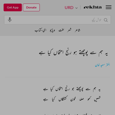
URD
Get App
Donate
شاعر
شعر
لغت
ویڈیو
ای-کتاب
یہ ہم سے پوچھتے ہو رنج امتحاں کیا ہے
اختر سعید خان
یہ 
ہم 
سے 
پوچھتے 
ہو 
رنج 
امتحاں 
کیا 
ہے 
تمہیں 
کہو 
صلۂ 
خون 
کشتگاں 
کیا 
ہے 