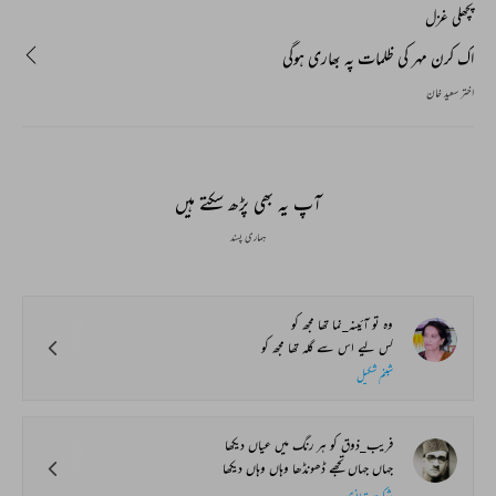
پچھلی غزل
اک کرن مہر کی ظلمات پہ بھاری ہوگی
اختر سعید خان
آپ یہ بھی پڑھ سکتے ہیں
ہماری پسند
وہ تو آئینہ_نما تھا مجھ کو
کس لیے اس سے گلہ تھا مجھ کو
شبنم شکیل
فریب_ذوق کو ہر رنگ میں عیاں دیکھا
جہاں جہاں تجھے ڈھونڈھا وہاں وہاں دیکھا