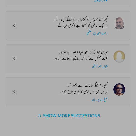
شوکت تھانوی
کچھ اس طرح سے گزاری ہے زندگی میں نے
ہر ایک سانس کو سمجھا ہے آخری میں نے
رحمت الٰہی برق اعظمی
میری خواہش نہ سہی تیرا ارادہ ہے ضرور
سخت مشکل ہے کہ تجھ سا مجھے ہونا ہے ضرور
اقبال اشہر قریشی
کہیں تو ہوگی ملاقات اے چمن_آرا
کہ میں بھی ہوں تری خوشبو کی طرح آوارا
جمیل الدین عالی
SHOW MORE SUGGESTIONS