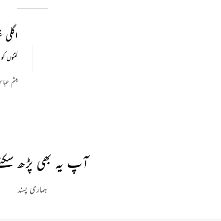
اگلی 
کتنوں کو
میثم عبا
آپ یہ بھی پڑھ سکتے
ہماری پسند