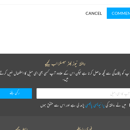
CANCEL
COMME
ریختہ نیوز لیٹر سبسکرائب کیجیے
پ کو باقاعدگی سے کچھ حاصل کرنا ہے لیکن اس کے علاوہ آپ کسی بھی ای میل کا استعمال نہیں کرتے
ہیں۔
میں نے ریختہ کی
پرائیویسی پالیسی
پڑھ لی ہے اور اس سے متفق ہوں
فوری رابطے
رابطہ کیجیے