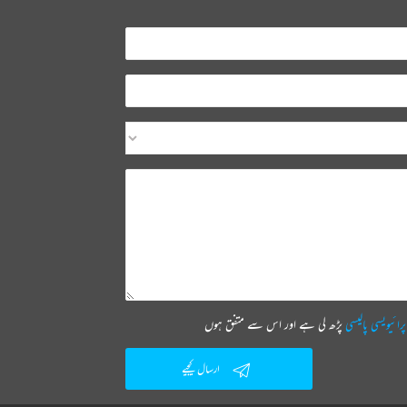
پرائیویسی پالیسی
پڑھ لی ہے اور اس سے متفق ہوں
ارسال کیجیے