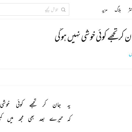
ثر
بلاگ
مزید
ن کر تجھے کوئی خوشی نہیں ہوگی
س
یہ 
جان 
کر 
تجھے 
کوئی 
خوشی 
کہ 
تیرے 
بعد 
بھی 
مجھ 
میں 
کم