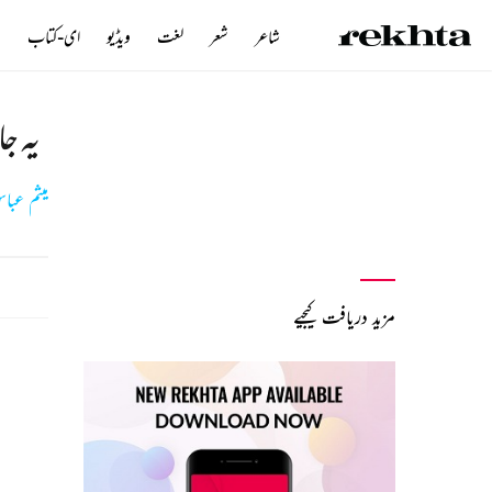
شاعر
شعر
لغت
ویڈیو
ای-کتاب
ن
یہ جا
میثم عبا
مزید دریافت کیجیے