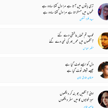
تری باتوں میں آتا ہے مرا دل کتنا سادہ ہے
غموں میں مسکراتا ہے مرا دل کتنا سادہ ہے
سیدہ فلزا تسکین
خوب تم تحفۂ_عاشقی دے گئے
آنکھوں میں عمر_بھر کی نمی دے گئے
مظہر عباس
دل کو ایسے لوٹ گیا ہے
جیسے شیشہ ٹوٹ گیا ہے
عرفان طارق خان
اپنی آنکھیں جو بند کر دیکھوں
سبز خوابوں کا میں سفر دیکھوں
عاصمہ طاہر