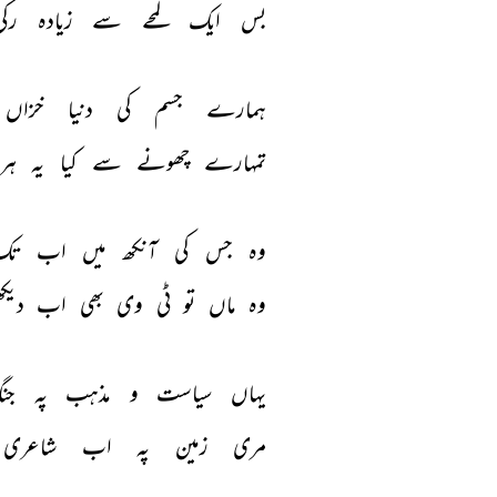
بس 
ایک 
لمحے 
سے 
زیادہ 
رکی
ہمارے 
جسم 
کی 
دنیا 
خزاں 
تمہارے 
چھونے 
سے 
کیا 
یہ 
ہر
وہ 
جس 
کی 
آنکھ 
میں 
اب 
تک
وہ 
ماں 
تو 
ٹی 
وی 
بھی 
اب 
دیکھ
یہاں 
سیاست 
و 
مذہب 
پہ 
جن
مری 
زمین 
پہ 
اب 
شاعری 