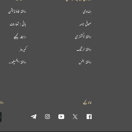
ہندوی
ریختہ فاؤنڈیشن
صوفی نامہ
بانی : تعارف
ریختہ ڈکشنری
رابطہ کیجیے
ریختہ لرننگ
کیریئر
ریختہ بکس
ریختہ ایکسپلورر
فالو کیجیے
ریخت