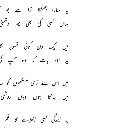
یہ 
سارا 
جھگڑا 
ترا 
ہے 
جو 
ت
یہاں 
کسی 
کی 
بھی 
پھر 
دشمنی
میں 
ایک 
دن 
کوئی 
تصویر 
بھ
یہ 
اور 
بات 
کہ 
وہ 
آپ 
کی
میں 
اس 
لئے 
تری 
آنکھوں 
کو 
سا
میں 
جانتا 
ہوں 
وہاں 
روشنی 
یہ 
زندگی 
کسی 
بچھڑے 
کا 
غم 
م