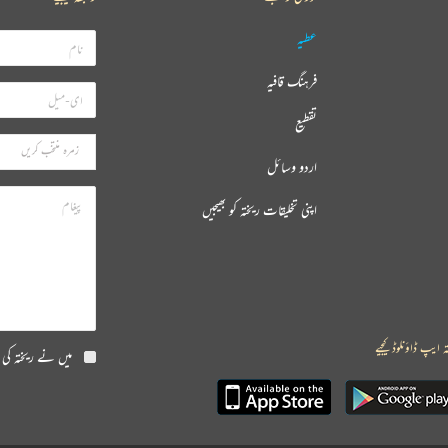
عطیہ
فرہنگ قافیہ
تقطیع
اردو وسائل
اپنی تخلیقات ریختہ کو بھیجیں
ہ ایپ ڈاؤنلوڈ کیجیے
میں نے ریختہ کی