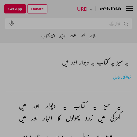
URD
Get App
Donate
شاعر
شعر
لغت
ویڈیو
ای-کتاب
یہ میز یہ کتاب یہ دیوار اور میں
ذوالفقار عادل
یہ 
میز 
یہ 
کتاب 
یہ 
دیوار 
اور 
میں 
کھڑکی 
میں 
زرد 
پھولوں 
کا 
انبار 
اور 
میں 