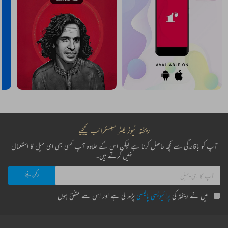
ریختہ نیوز لیٹر سبسکرائب کیجیے
آپ کو باقاعدگی سے کچھ حاصل کرنا ہے لیکن اس کے علاوہ آپ کسی بھی ای میل کا استعمال
نہیں کرتے ہیں۔
میں نے ریختہ کی
پرائیویسی پالیسی
پڑھ لی ہے اور اس سے متفق ہوں