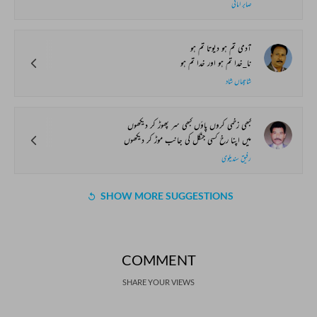
صابر امانی
آدمی تم ہو دیوتا تم ہو
نا_خدا تم ہو اور خدا تم ہو
شاہجہاں شاد
کبھی زخمی کروں پاؤں کبھی سر پھوڑ کر دیکھوں
میں اپنا رخ کسی جنگل کی جانب موڑ کر دیکھوں
رفیق سندیلوی
SHOW MORE SUGGESTIONS
COMMENT
SHARE YOUR VIEWS