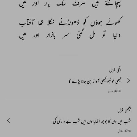
پہچانتے 
ہیں 
صرف 
سگ 
یار 
اور 
میں 
کھوئے 
ہوؤں 
کو 
ڈھونڈنے 
نکلا 
تھا 
آفتاب 
دنیا 
تو 
مل 
گئی 
سر 
بازار 
اور 
میں 
اگلی غزل
کبھی خوشبو کبھی آواز بن جانا پڑے گا
ذوالفقار عادل
پچھلی غزل
شب میں دن کا بوجھ اٹھایا دن میں شب بے داری کی
ذوالفقار عادل