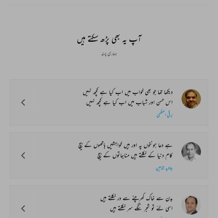
آپ یہ بھی پڑھ سکتے ہیں
ہماری پسند
دیکھا تھا جو بھی خواب میں اب کیا ہے کچھ نہیں
اس حسن اور شباب میں اب کیا ہے کچھ نہیں
برقی اعظمی
ہے دعا ہونٹوں پہ اور ہیں خواہشیں ہاتھوں کے بیچ
کام دنیا کے نکلتے ہیں مناجاتوں کے بیچ
جاوید شاہین
بدن سے خاک کھرچنے سے در نکلتے ہیں
اسی لئے تو شجر ننگے سر نکلتے ہیں