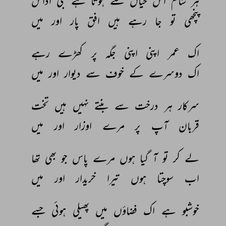
ہر 
شام 
اس 
خیال 
سے 
ہوتا 
ہے 
جی 
اداس 
پنچھی 
تو 
جا 
رہے 
ہیں 
افق 
پار 
اور 
میں 
اک 
عمر 
اپنی 
اپنی 
جگہ 
پر 
کھڑے 
رہے 
اک 
دوسرے 
کے 
خوف 
سے 
دیوار 
اور 
میں 
سرکار 
ہر 
درخت 
سے 
بنتے 
نہیں 
ہیں 
تخت 
قربان 
آپ 
پر 
مرے 
اوزار 
اور 
میں 
لے 
کر 
تو 
آ 
گیا 
ہوں 
مرے 
پاس 
جو 
بھی 
تھا 
اب 
سوچتا 
ہوں 
تیرا 
خریدار 
اور 
میں 
خوشبو 
ہے 
اک 
فضاؤں 
میں 
پھیلی 
ہوئی 
جسے 