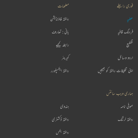
فوری رابطے
معلومات
عطیہ
ریختہ فاؤنڈیشن
فرہنگ قافیہ
بانی : تعارف
تقطیع
رابطہ کیجیے
اردو وسائل
کیریئر
اپنی تخلیقات ریختہ کو بھیجیں
ریختہ ایکسپلورر
ہماری ویب سائٹس
صوفی نامہ
ہندوی
ریختہ لرننگ
ریختہ ڈکشنری
ریختہ بکس