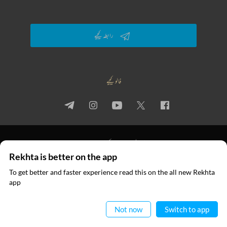
رابطہ کیجیے
فالو کیجیے
پرائیویسی پالیسی
استعمال کی شرائط
جملہ حقوق
Rekhta is better on the app
© 2026 Rekhta™ Foundation. All rights reserved.
To get better and faster experience read this on the all new Rekhta
ایپ میں
app
پڑھیے
Not now
Switch to app