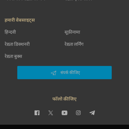
हमारी वेबसाइट्स
हिन्दवी
सूफ़ीनामा
रेख़्ता डिक्शनरी
रेख़्ता लर्निंग
रेख़्ता बुक्स
संपर्क कीजिए
फॉलो कीजिए