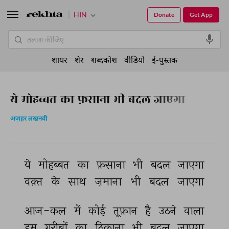
HIN
Donate
Get App
शायर
शेर
शब्दकोश
वीडियो
ई-पुस्तक
ये मोहब्बत का फ़साना भी बदल जाएगा
अज़हर लखनवी
ये 
मोहब्बत 
का 
फ़साना 
भी 
बदल 
जाएगा 
वक़्त 
के 
साथ 
ज़माना 
भी 
बदल 
जाएगा 
आज-कल 
में 
कोई 
तूफ़ान 
है 
उठने 
वाला 
हम 
ग़रीबों 
का 
ठिकाना 
भी 
बदल 
जाएगा 