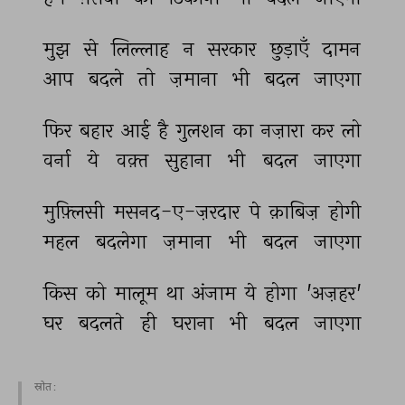
मुझ 
से 
लिल्लाह 
न 
सरकार 
छुड़ाएँ 
दामन 
आप 
बदले 
तो 
ज़माना 
भी 
बदल 
जाएगा 
फिर 
बहार 
आई 
है 
गुलशन 
का 
नज़ारा 
कर 
लो 
वर्ना 
ये 
वक़्त 
सुहाना 
भी 
बदल 
जाएगा 
मुफ़्लिसी 
मसनद-ए-ज़रदार 
पे 
क़ाबिज़ 
होगी 
महल 
बदलेगा 
ज़माना 
भी 
बदल 
जाएगा 
किस 
को 
मालूम 
था 
अंजाम 
ये 
होगा 
'अज़हर' 
घर 
बदलते 
ही 
घराना 
भी 
बदल 
जाएगा 
स्रोत :