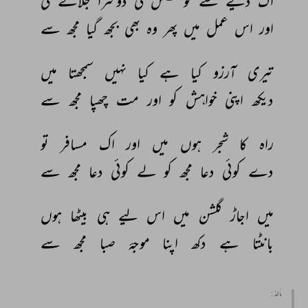
اک 
دیے 
سے 
کوشش 
کی 
دوسرا 
جلانے 
کی 
اور 
اس 
عمل 
میں 
پھر 
وہ 
بھی 
بجھ 
گیا 
مجھ 
سے 
تیری 
آرزو 
کیا 
ہے 
کیا 
نہیں 
سمجھتا 
میں 
دیکھ 
اپنی 
خواہش 
کو 
اور 
مت 
چھپا 
مجھ 
سے 
راہ 
کا 
شجر 
ہوں 
میں 
اور 
اک 
مسافر 
تو 
دے 
کوئی 
دعا 
مجھ 
کو 
لے 
کوئی 
دعا 
مجھ 
سے 
میں 
اجاڑ 
گلشن 
میں 
اس 
لیے 
ہی 
بیٹھا 
ہوں 
بانٹتا 
ہے 
دکھ 
اپنا 
موجۂ 
صبا 
مجھ 
سے 
مأخذ :