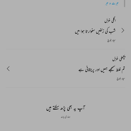
ہجرت و ہجر
اگلی غزل
شب کی زلفیں سنوارتا ہوا میں
سجاد بلوچ
پچھلی غزل
تم غلط سمجھے ہمیں اور پریشانی ہے
سجاد بلوچ
آپ یہ بھی پڑھ سکتے ہیں
ہماری پسند