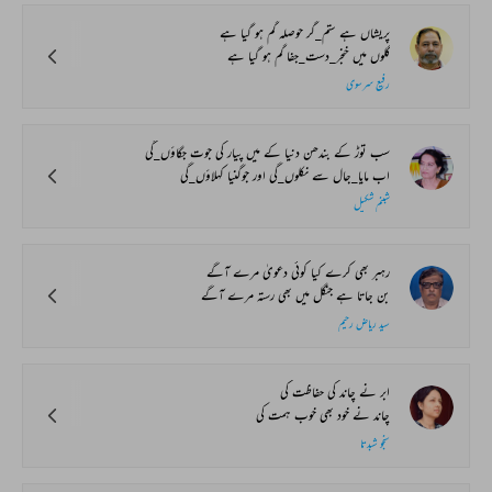
پریشاں ہے ستم_گر حوصلہ گم ہو گیا ہے
گلوں میں خنجر_دست_جفا گم ہو گیا ہے
رفیع سرسوی
سب توڑ کے بندھن دنیا کے میں پیار کی جوت جگاؤں_گی
اب مایا_جال سے نکلوں_گی اور جوگنیا کہلاؤں_گی
شبنم شکیل
رہبر بھی کرے کیا کوئی دعویٰ مرے آگے
بن جاتا ہے جنگل میں بھی رستہ مرے آگے
سید ریاض رحیم
ابر نے چاند کی حفاظت کی
چاند نے خود بھی خوب ہمت کی
سنجو شبدتا