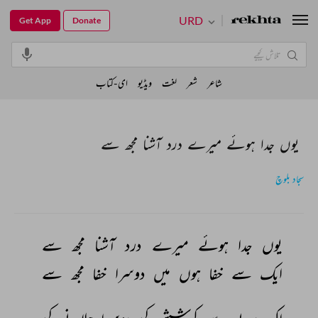
URD
Get App
Donate
شاعر
شعر
لغت
ویڈیو
ای-کتاب
یوں جدا ہوئے میرے درد آشنا مجھ سے
سجاد بلوچ
یوں 
جدا 
ہوئے 
میرے 
درد 
آشنا 
مجھ 
سے 
ایک 
سے 
خفا 
ہوں 
میں 
دوسرا 
خفا 
مجھ 
سے 