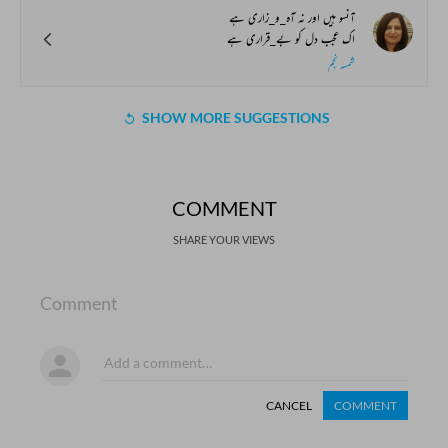
آنسو ہیں اور نہ آہ_و_زاری ہے
اک عجب دل کو بے_قراری ہے
شمسہ نجم
SHOW MORE SUGGESTIONS
COMMENT
SHARE YOUR VIEWS
Comment
CANCEL
COMMENT