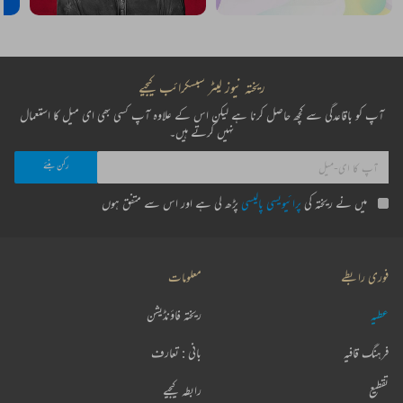
ریختہ نیوز لیٹر سبسکرائب کیجیے
آپ کو باقاعدگی سے کچھ حاصل کرنا ہے لیکن اس کے علاوہ آپ کسی بھی ای میل کا استعمال
نہیں کرتے ہیں۔
میں نے ریختہ کی
پرائیویسی پالیسی
پڑھ لی ہے اور اس سے متفق ہوں
فوری رابطے
معلومات
عطیہ
ریختہ فاؤنڈیشن
فرہنگ قافیہ
بانی : تعارف
تقطیع
رابطہ کیجیے