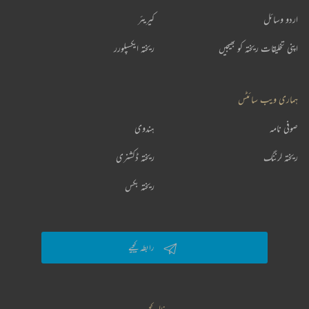
اردو وسائل
کیریئر
اپنی تخلیقات ریختہ کو بھیجیں
ریختہ ایکسپلورر
ہماری ویب سائٹس
صوفی نامہ
ہندوی
ریختہ لرننگ
ریختہ ڈکشنری
ریختہ بکس
رابطہ کیجیے