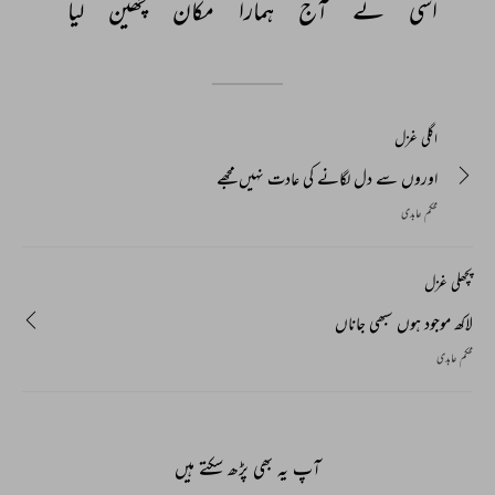
اسی 
نے 
آج 
ہمارا 
مکان 
چھین 
لیا 
اگلی غزل
اوروں سے دل لگانے کی عادت نہیں مجھے
محکم عابدی
پچھلی غزل
لاکھ موجود ہوں سبھی جاناں
محکم عابدی
آپ یہ بھی پڑھ سکتے ہیں