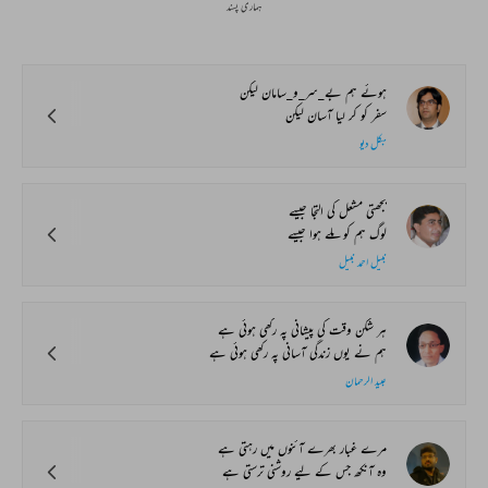
ہماری پسند
ہوئے ہم بے_سر_و_سامان لیکن
سفر کو کر لیا آسان لیکن
بکل دیو
بجھتی مشعل کی التجا جیسے
لوگ ہم کو ملے ہوا جیسے
نبیل احمد نبیل
ہر شکن وقت کی پیشانی پہ رکھی ہوئی ہے
ہم نے یوں زندگی آسانی پہ رکھی ہوئی ہے
عبید الرحمان
مرے غبار بھرے آئنوں میں رہتی ہے
وہ آنکھ جس کے لیے روشنی ترستی ہے