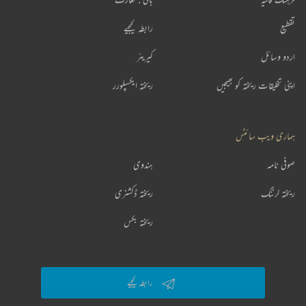
تقطیع
رابطہ کیجیے
اردو وسائل
کیریئر
اپنی تخلیقات ریختہ کو بھیجیں
ریختہ ایکسپلورر
ہماری ویب سائٹس
صوفی نامہ
ہندوی
ریختہ لرننگ
ریختہ ڈکشنری
ریختہ بکس
رابطہ کیجیے