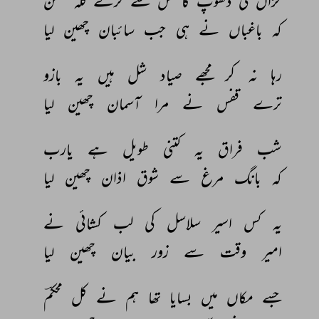
خزاں 
کی 
دھوپ 
کا 
کس 
سے 
کرے 
گلہ 
گلشن 
کہ 
باغباں 
نے 
ہی 
جب 
سائبان 
چھین 
لیا 
رہا 
نہ 
کر 
مجھے 
صیاد 
شل 
ہیں 
یہ 
بازو 
ترے 
قفس 
نے 
مرا 
آسمان 
چھین 
لیا 
شب 
فراق 
یہ 
کتنی 
طویل 
ہے 
یارب 
کہ 
بانگ 
مرغ 
سے 
شوق 
اذان 
چھین 
لیا 
یہ 
کس 
اسیر 
سلاسل 
کی 
لب 
کشائی 
نے 
امیر 
وقت 
سے 
زور 
بیان 
چھین 
لیا 
جسے 
مکاں 
میں 
بسایا 
تھا 
ہم 
نے 
کل 
محکمؔ 