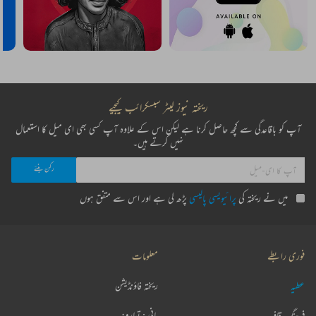
ریختہ نیوز لیٹر سبسکرائب کیجیے
آپ کو باقاعدگی سے کچھ حاصل کرنا ہے لیکن اس کے علاوہ آپ کسی بھی ای میل کا استعمال
نہیں کرتے ہیں۔
میں نے ریختہ کی
پرائیویسی پالیسی
پڑھ لی ہے اور اس سے متفق ہوں
فوری رابطے
معلومات
عطیہ
ریختہ فاؤنڈیشن
فرہنگ قافیہ
بانی : تعارف