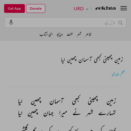
URD
Get App
Donate
شاعر
شعر
لغت
ویڈیو
ای-کتاب
زمین چھینی کبھی آسمان چھین لیا
محکم عابدی
زمین 
چھینی 
کبھی 
آسمان 
چھین 
لیا 
تمہارے 
شہر 
نے 
میرا 
جہان 
چھین 
لیا 