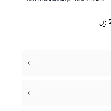
Bait Bazi Explained
Lucknow’s Courts 
Global Stages
 ہیں