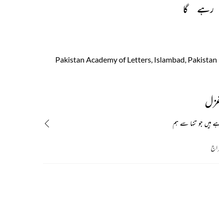
رہے 
گا 
غزل
ے ہیں جو تنہا سے ہم
اج