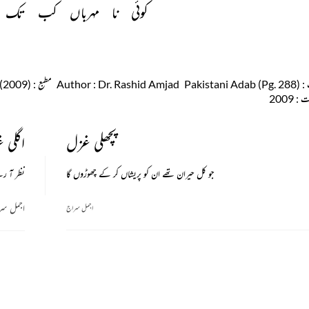
کوئی 
نا 
مہرباں 
کب 
تک 
: Pakistani Adab (Pg. 288)
: Dr. Rashid Amjad
Author
مطبع
: Pakistan Academy of Letters, Islambad, Pakistan (2009)
عت
: 2009
پچھلی غزل
اگلی 
جو کل حیران تھے ان کو پریشاں کر کے چھوڑوں گا
نظر آ رہ
اجمل سر
اجمل سراج