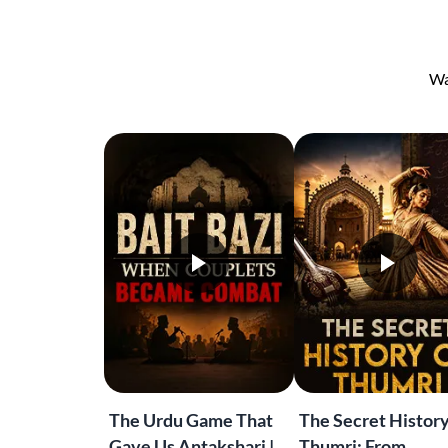
Wa
The Urdu Game That
The Secret History
Gave Us Antakshari |
Thumri: From