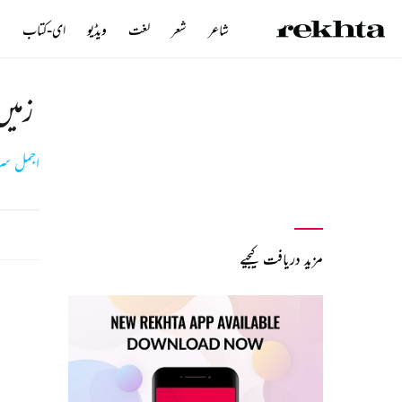
شاعر
شعر
لغت
ویڈیو
ای-کتاب
ن
زمیں
اجمل س
مزید دریافت کیجیے