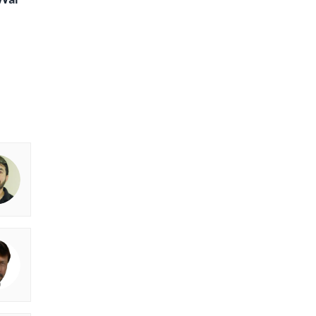
e in Words | Rekhta
aru