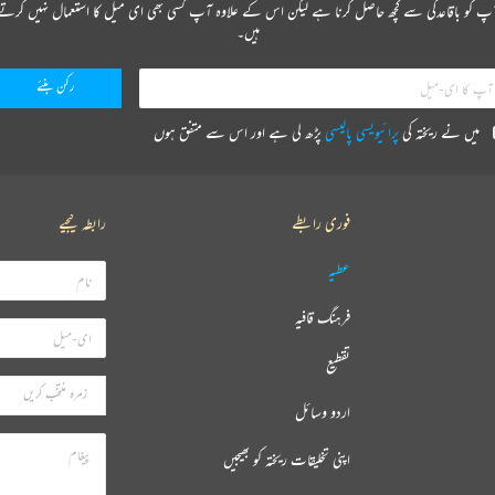
پ کو باقاعدگی سے کچھ حاصل کرنا ہے لیکن اس کے علاوہ آپ کسی بھی ای میل کا استعمال نہیں کرتے
ہیں۔
میں نے ریختہ کی
پرائیویسی پالیسی
پڑھ لی ہے اور اس سے متفق ہوں
فوری رابطے
رابطہ کیجیے
عطیہ
فرہنگ قافیہ
تقطیع
اردو وسائل
اپنی تخلیقات ریختہ کو بھیجیں