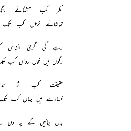
نظر 
کب 
آشنائے 
رن
تماشائے 
خزاں 
کب 
تک 
رہے 
گی 
گرمیٔ 
انفاس 
ک
رگوں 
میں 
خوں 
رواں 
کب 
تک
حقیقت 
کب 
اثر 
اندا
خسارے 
میں 
جہاں 
کب 
تک 
بدل 
جائیں 
گے 
یہ 
دن 
ر