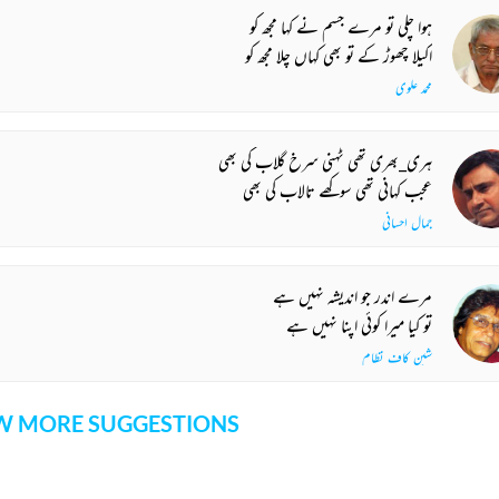
ہوا چلی تو مرے جسم نے کہا مجھ کو
اکیلا چھوڑ کے تو بھی کہاں چلا مجھ کو
محمد علوی
ہری_بھری تھی ٹہنی سرخ گلاب کی بھی
عجب کہانی تھی سوکھے تالاب کی بھی
جمال احسانی
مرے اندر جو اندیشہ نہیں ہے
تو کیا میرا کوئی اپنا نہیں ہے
شین کاف نظام
 MORE SUGGESTIONS