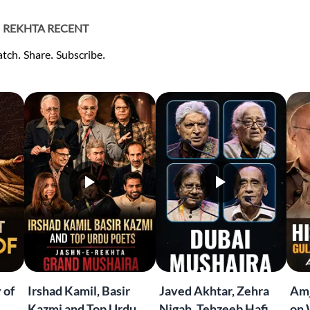
REKHTA RECENT
tch. Share. Subscribe.
 of
Irshad Kamil, Basir
Javed Akhtar, Zehra
Amj
Kazmi and Top Urdu
Nigah, Tehzeeb Hafi &
on 