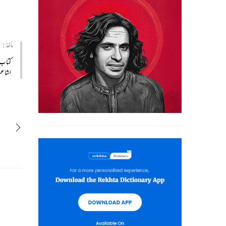
مأخذ :
کتاب
اشا