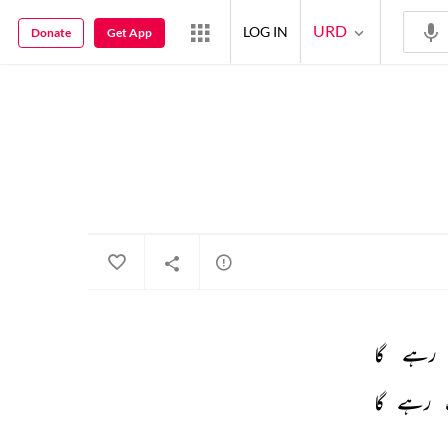
URD
LOG IN
Donate
Get App
رہے 
گا 
رہے 
گا 