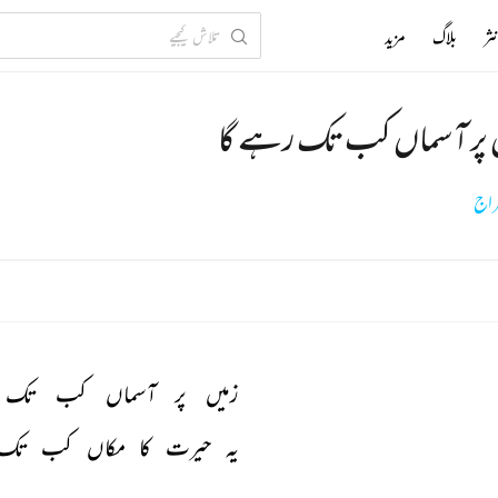
ثر
بلاگ
مزید
 پر آسماں کب تک رہے گا
راج
زمیں 
پر 
آسماں 
کب 
تک 
یہ 
حیرت 
کا 
مکاں 
کب 
تک 