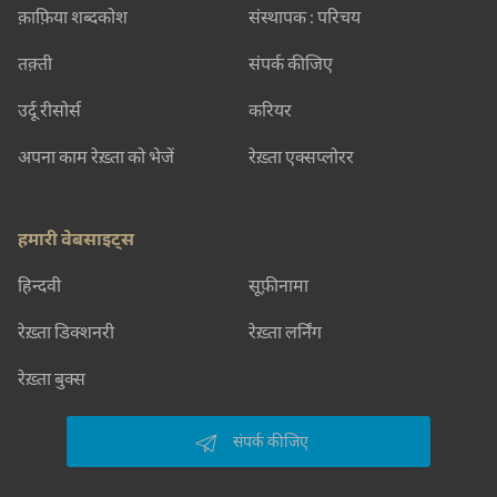
क़ाफ़िया शब्दकोश
संस्थापक : परिचय
तक़्ती
संपर्क कीजिए
उर्दू रीसोर्स
करियर
अपना काम रेख़्ता को भेजें
रेख़्ता एक्सप्लोरर
हमारी वेबसाइट्स
हिन्दवी
सूफ़ीनामा
रेख़्ता डिक्शनरी
रेख़्ता लर्निंग
रेख़्ता बुक्स
संपर्क कीजिए