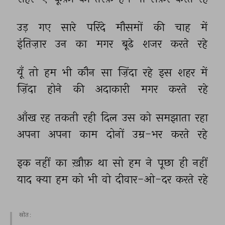
उड़ 
गए 
सारे 
परिंदे 
मौसमों 
की 
चाह 
में 
इंतिज़ार 
उन 
का 
मगर 
बूढे 
शजर 
करते 
रहे 
यूँ 
तो 
हम 
भी 
कौन 
सा 
ज़िंदा 
रहे 
इस 
शहर 
में 
ज़िंदा 
होने 
की 
अदाकारी 
मगर 
करते 
रहे 
आँख 
रह 
तकती 
रही 
दिल 
उस 
को 
समझाता 
रहा 
अपना 
अपना 
काम 
दोनों 
उम्र-भर 
करते 
रहे 
इक 
नहीं 
का 
ख़ौफ़ 
था 
सो 
हम 
ने 
पूछा 
ही 
नहीं 
याद 
क्या 
हम 
को 
भी 
वो 
दीवार-ओ-दर 
करते 
रहे 
स्रोत :