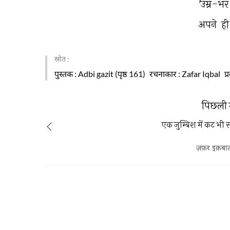
'उम्र-भर
अपने 
ही
स्रोत :
पुस्तक
: Adbi gazit (पृष्ठ 161)
रचनाकार
: Zafar Iqbal
प
पिछली 
एक जुम्बिश में कट भी स
ज़फ़र इक़बा