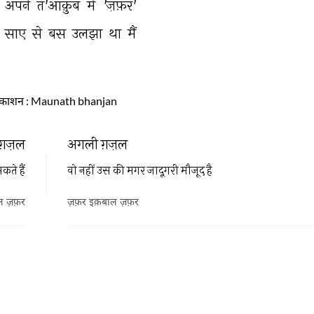
 
अपने 
त'आक़ुब 
में 
'ज़फ़र' 
 
साए 
से 
बस 
उलझा 
था 
मैं 
्रकाशन
: Maunath bhanjan
ग़ज़ल
अगली ग़ज़ल
कते हैं
वो नहीं उस की मगर जादूगरी मौजूद है
ल ज़फ़र
ज़फ़र इक़बाल ज़फ़र