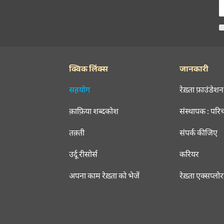
क्विक लिंक्स
जानकारी
सहयोग
रेख़्ता फ़ाउंडेशन
क़ाफ़िया शब्दकोश
संस्थापक : परि
तक़्ती
संपर्क कीजिए
उर्दू रीसोर्स
करियर
अपना काम रेख़्ता को भेजें
रेख़्ता एक्सप्लो