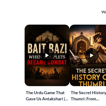
Wa
The Urdu Game That
The Secret History
Gave Us Antakshari |
Thumri: From
Bait Bazi Explained
Lucknow’s Courts 