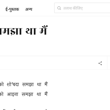
ई-पुस्तक
अन्य
समझा था मैं
को 
शो'बदा 
समझा 
था 
मैं 
को 
आइना 
समझा 
था 
मैं 