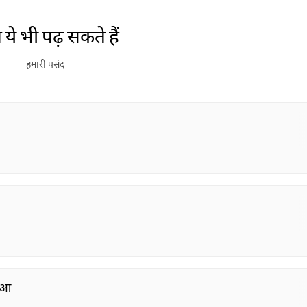
Jashn-e-Rekhta
Dubai Grand Mushaira
Rub
ये भी पढ़ सकते हैं
London Grand
Mushaira
हमारी पसंद
हुआ