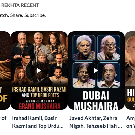
REKHTA RECENT
tch. Share. Subscribe.
 of
Irshad Kamil, Basir
Javed Akhtar, Zehra
Amj
Kazmi and Top Urdu
Nigah, Tehzeeb Hafi &
on 
to
Poets Live at the
More | Live at the
Lif