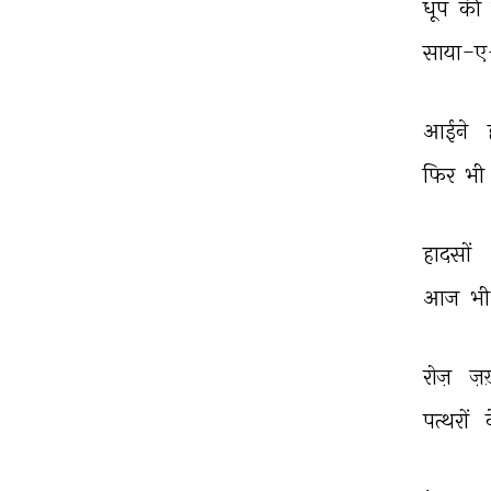
धूप 
की 
साया-ए-
आईने 
फिर 
भी 
हादसों 
आज 
भी
रोज़ 
ज़ख
पत्थरों 