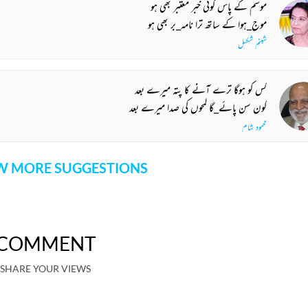
موسم کے پاس کوئی خبر معتبر بھی ہو
موج_ہوا کے ساتھ ترا نامہ_بر بھی ہو
شبنم شکیل
کس کو ہوگا ترے آنے کا پتہ میرے بعد
کون سن پائے_گا لمحوں کی صدا میرے بعد
محمود شام
 MORE SUGGESTIONS
COMMENT
SHARE YOUR VIEWS