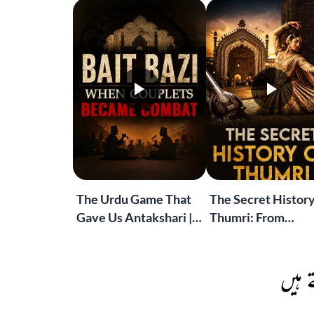
The Urdu Game That
The Secret History
Gave Us Antakshari |
Thumri: From
Bait Bazi Explained
Lucknow’s Courts 
Global Stages
 ہیں