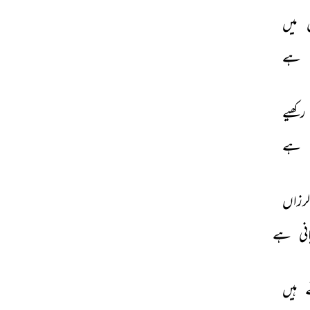
 
میں 
ہے 
رکھیے 
ہے 
لرزاں 
نی 
ہے 
 
ہیں 