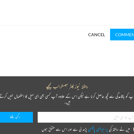
CANCEL
COMME
ریختہ نیوز لیٹر سبسکرائب کیجیے
پ کو باقاعدگی سے کچھ حاصل کرنا ہے لیکن اس کے علاوہ آپ کسی بھی ای میل کا استعمال نہیں کرتے
ہیں۔
میں نے ریختہ کی
پرائیویسی پالیسی
پڑھ لی ہے اور اس سے متفق ہوں