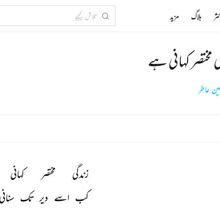
ثر
بلاگ
مزید
 مختصر کہانی ہے
سین عاطر
زندگی 
مختصر 
کہانی 
کب 
اسے 
دیر 
تک 
سنانی