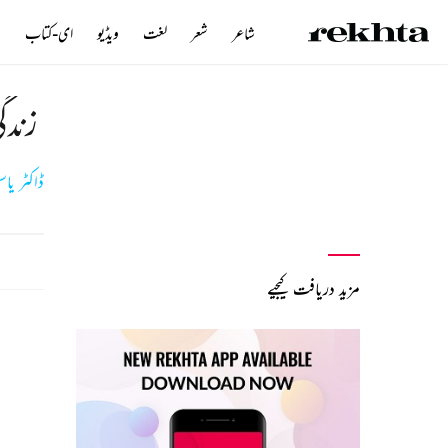
شاعر
شعر
لغت
ویڈیو
ای-کتاب
ن
زندگی
ڈاکٹر یا
مزید دریافت کیجیے