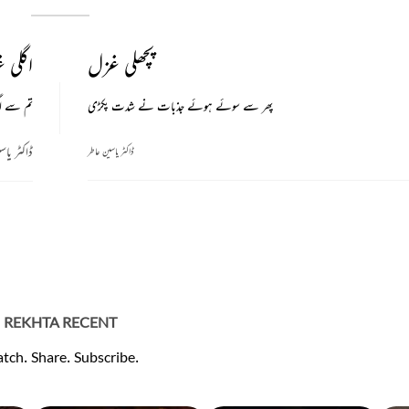
پچھلی غزل
اگلی 
پھر سے سوئے ہوئے جذبات نے شدت پکڑی
تم سے اگر
ڈاکٹر یاس
ڈاکٹر یاسین عاطر
REKHTA RECENT
tch. Share. Subscribe.