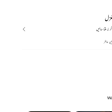
غزل
 نہ ملتا سائیں
ین عاطر
Wa