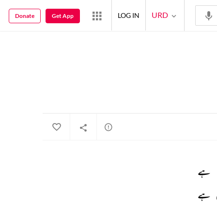
URD
LOG IN
Donate
Get App
ہے 
 
ہے 