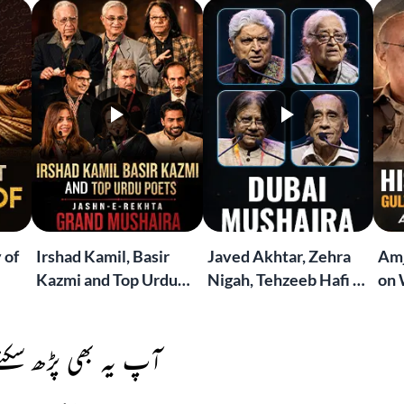
 of
Irshad Kamil, Basir
Javed Akhtar, Zehra
Amj
Kazmi and Top Urdu
Nigah, Tehzeeb Hafi &
on 
to
Poets Live at the
More | Live at the
Lif
Jashn-e-Rekhta
Dubai Grand Mushaira
Rub
London Grand
آپ یہ بھی پڑھ سکتے
Mushaira