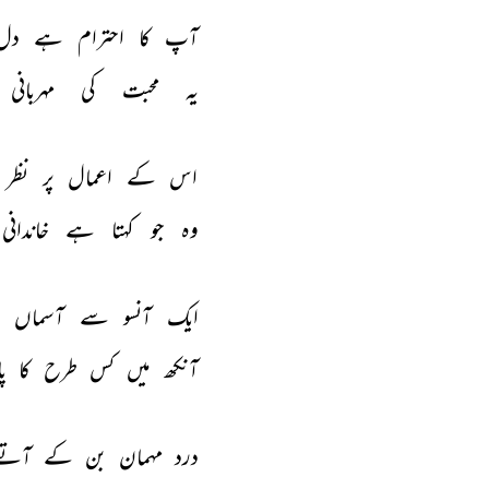
آپ 
کا 
احترام 
ہے 
دل
یہ 
محبت 
کی 
مہربانی 
اس 
کے 
اعمال 
پر 
نظر 
وہ 
جو 
کہتا 
ہے 
خاندانی 
ایک 
آنسو 
سے 
آسماں 
آنکھ 
میں 
کس 
طرح 
کا 
پا
درد 
مہمان 
بن 
کے 
آتے