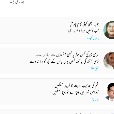
ہماری پسند
جب کبھی کوئی کام یاد آیا
تب انہیں میرا نام یاد آیا
پروین کیف
مری زندگی کسی موڑ پر کبھی آنسوؤں سے وفا نہ دے
تری آنکھ کی یہ گھٹا کہیں یوں برس کے مجھ کو رلا نہ دے
عتیق انظر
غم کی تہذیب اذیت کا قرینہ سیکھیں
آؤ اس شہر میں جینا ہے تو جینا سیکھیں
شاہد ماہلی