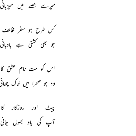
میرے 
حصے 
میں 
میزبانی 
کس 
طرح 
ہو 
سفر 
مخالف 
جو 
بھی 
کشتی 
ہے 
بادبانی 
اس 
کو 
مت 
نام 
عشق 
کا 
وہ 
جو 
صحرا 
میں 
خاک 
چھانی
پیٹ 
اور 
روزگار 
کا 
آپ 
کی 
یاد 
بھول 
جانی 