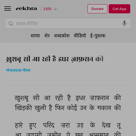
HIN
Donate
Get App
शायर
शेर
शब्दकोश
वीडियो
ई-पुस्तक
ख़ुशबू सी आ रही है इधर ज़ाफ़रान की
गोपालदास नीरज
ख़ुशबू 
सी 
आ 
रही 
है 
इधर 
ज़ाफ़रान 
की 
खिड़की 
खुली 
है 
फिर 
कोई 
उन 
के 
मकान 
की 
हारे 
हुए 
परिंद 
ज़रा 
उड़ 
के 
देख 
तू 
आ 
जाएगी 
ज़मीन 
पे 
छत 
आसमान 
की 