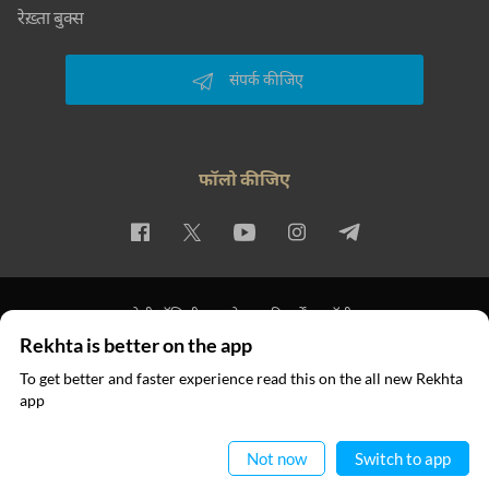
रेख़्ता बुक्स
संपर्क कीजिए
फॉलो कीजिए
प्राइवेसी पॉलिसी
इस्तेमाल की शर्तें
कॉपीराइट
Rekhta is better on the app
© 2026 Rekhta™ Foundation. All rights reserved.
To get better and faster experience read this on the all new Rekhta
app
ऐप में पढ़िए
Not now
Switch to app