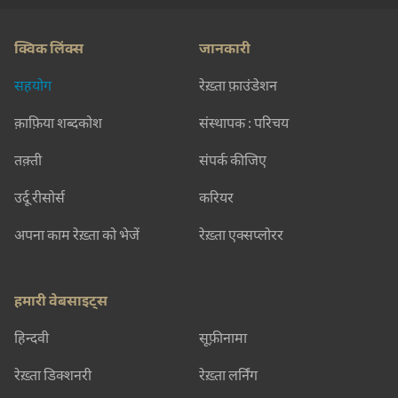
क्विक लिंक्स
जानकारी
सहयोग
रेख़्ता फ़ाउंडेशन
क़ाफ़िया शब्दकोश
संस्थापक : परिचय
तक़्ती
संपर्क कीजिए
उर्दू रीसोर्स
करियर
अपना काम रेख़्ता को भेजें
रेख़्ता एक्सप्लोरर
हमारी वेबसाइट्स
हिन्दवी
सूफ़ीनामा
रेख़्ता डिक्शनरी
रेख़्ता लर्निंग