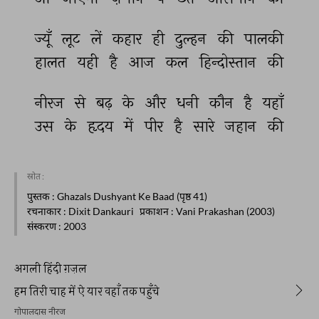
ज्यूँ 
लूट 
लें 
कहार 
ही 
दुल्हन 
की 
पालकी 
हालत 
यही 
है 
आज 
कल 
हिन्दोस्तान 
की 
नीरज 
से 
बढ़ 
के 
और 
धनी 
कौन 
है 
यहाँ 
उस 
के 
हृदय 
में 
पीर 
है 
सारे 
जहान 
की 
स्रोत :
पुस्तक
: Ghazals Dushyant Ke Baad (पृष्ठ 41)
रचनाकार
: Dixit Dankauri
प्रकाशन
: Vani Prakashan (2003)
संस्करण
: 2003
अगली हिंदी ग़ज़ल
हम तिरी चाह में ऐ यार वहाँ तक पहुँचे
गोपालदास नीरज