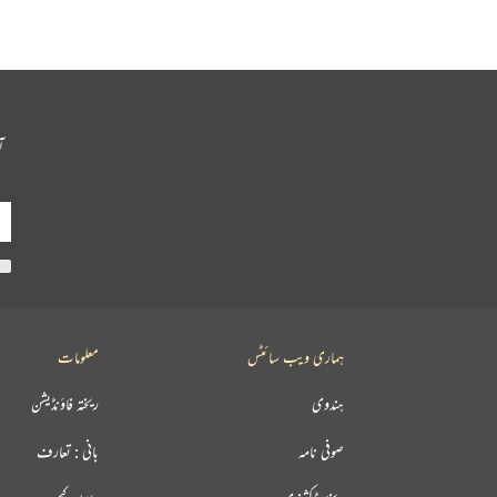
آ
ہماری ویب سائٹس
معلومات
ہندوی
ریختہ فاؤنڈیشن
صوفی نامہ
بانی : تعارف