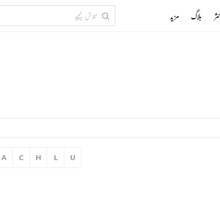
ثر
بلاگ
مزید
A
C
H
L
U