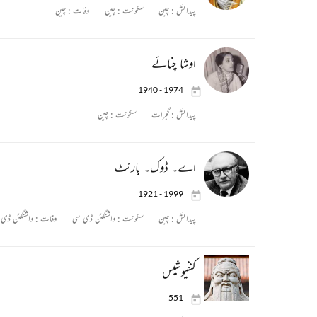
پیدائش :
چین
سکونت :
چین
وفات :
چین
اوشا چنائے
1940 - 1974
پیدائش :
گجرات
سکونت :
چین
اے۔ ڈوک۔ بارنٹ
1921 - 1999
پیدائش :
چین
سکونت :
واشنگٹن ڈی سی
وفات :
واشنگٹن ڈی 
کنفیوشیس
551