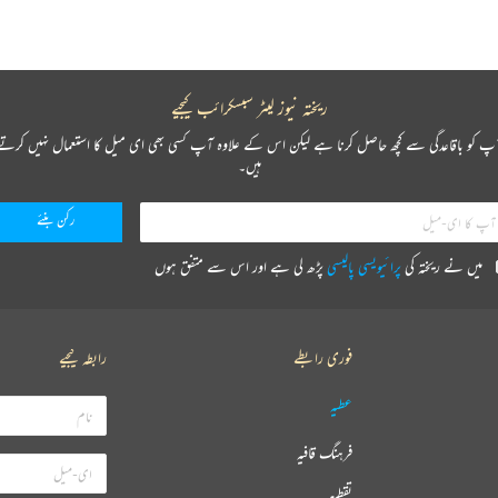
ریختہ نیوز لیٹر سبسکرائب کیجیے
پ کو باقاعدگی سے کچھ حاصل کرنا ہے لیکن اس کے علاوہ آپ کسی بھی ای میل کا استعمال نہیں کرتے
ہیں۔
میں نے ریختہ کی
پرائیویسی پالیسی
پڑھ لی ہے اور اس سے متفق ہوں
فوری رابطے
رابطہ کیجیے
عطیہ
فرہنگ قافیہ