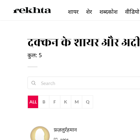
शायर
शेर
शब्दकोश
वीडियो
दक्कन के शायर और अद
कुल: 5
ALL
B
F
K
M
Q
फ़ज़लुर्रहमान
1901