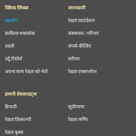
क्विक लिंक्स
जानकारी
सहयोग
रेख़्ता फ़ाउंडेशन
क़ाफ़िया शब्दकोश
संस्थापक : परिचय
तक़्ती
संपर्क कीजिए
उर्दू रीसोर्स
करियर
अपना काम रेख़्ता को भेजें
रेख़्ता एक्सप्लोरर
हमारी वेबसाइट्स
हिन्दवी
सूफ़ीनामा
रेख़्ता डिक्शनरी
रेख़्ता लर्निंग
रेख़्ता बुक्स