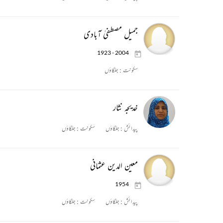
جمیل مصطفیٰ آبادی
1923 - 2004
سکونت :
جلگاؤں
خدیجہ نثار
پیدائش :
جلگاؤں
سکونت :
جلگاؤں
معین الدین عثمانی
1954
پیدائش :
جلگاؤں
سکونت :
جلگاؤں