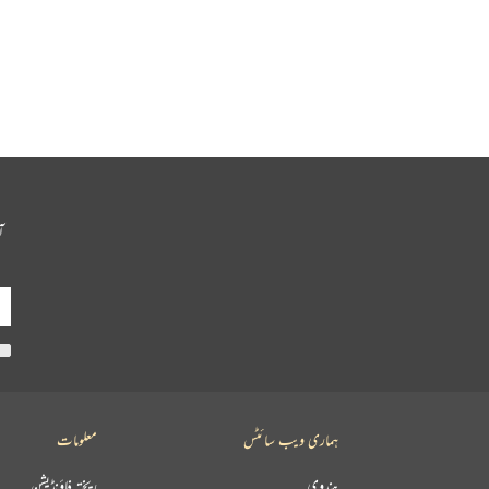
آ
ہماری ویب سائٹس
معلومات
ہندوی
ریختہ فاؤنڈیشن