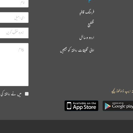
فرہنگ قافیہ
تقطیع
اردو وسائل
اپنی تخلیقات ریختہ کو بھیجیں
ہ ایپ ڈاؤنلوڈ کیجیے
میں نے ریختہ کی