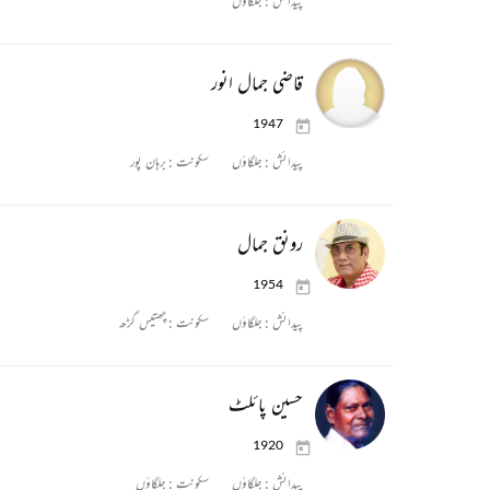
پیدائش :
جلگاؤں
قاضی جمال انور
1947
پیدائش :
جلگاؤں
سکونت :
برہان پور
رونق جمال
1954
پیدائش :
جلگاؤں
سکونت :
چھتیس گڑھ
حسین پائلٹ
1920
پیدائش :
جلگاؤں
سکونت :
جلگاؤں