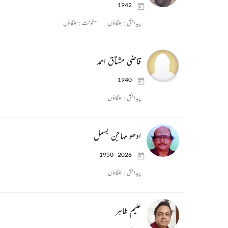
1942
پیدائش :
جلگاؤں
سکونت :
جلگاؤں
قاضی مشتاق احمد
1940
پیدائش :
جلگاؤں
ادھو مہاجن بسمل
1950 - 2026
پیدائش :
جلگاؤں
علیم طاہر