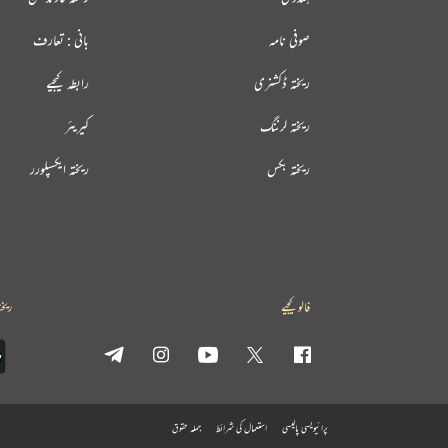
صوفی نامہ
بانی : تعارف
ریختہ ڈکشنری
رابطہ کیجیے
ریختہ لرننگ
کیریئر
ریختہ بکس
ریختہ ایکسپلورر
فالو کیجیے
ریخت
پرائیویسی پالیسی
استعمال کی شرائط
جملہ حقوق