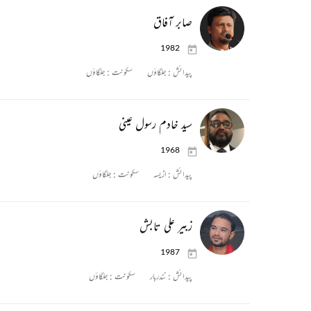
صابر آفاق
1982
پیدائش :
جلگاؤں
سکونت :
جلگاؤں
سید خادم رسول عینی
1968
پیدائش :
اڑیسہ
سکونت :
جلگاؤں
زبیر علی تابش
1987
پیدائش :
نندربار
سکونت :
جلگاؤں