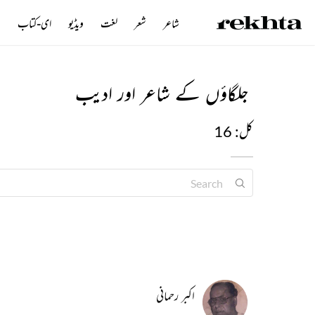
شاعر
شعر
لغت
ویڈیو
ای-کتاب
ن
جلگاؤں کے شاعر اور ادیب
کل: 16
اکبر رحمانی