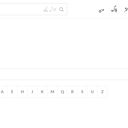
ثر
بلاگ
مزید
A
E
H
J
K
M
Q
R
S
U
Z