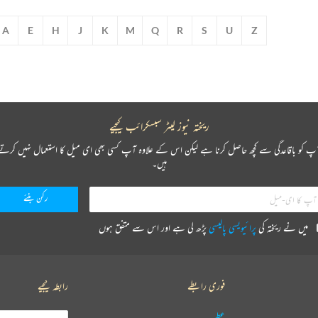
A
E
H
J
K
M
Q
R
S
U
Z
ریختہ نیوز لیٹر سبسکرائب کیجیے
پ کو باقاعدگی سے کچھ حاصل کرنا ہے لیکن اس کے علاوہ آپ کسی بھی ای میل کا استعمال نہیں کرتے
ہیں۔
میں نے ریختہ کی
پرائیویسی پالیسی
پڑھ لی ہے اور اس سے متفق ہوں
فوری رابطے
رابطہ کیجیے
عطیہ