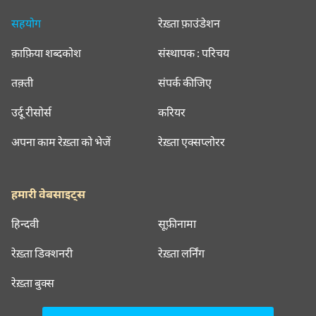
सहयोग
रेख़्ता फ़ाउंडेशन
क़ाफ़िया शब्दकोश
संस्थापक : परिचय
तक़्ती
संपर्क कीजिए
उर्दू रीसोर्स
करियर
अपना काम रेख़्ता को भेजें
रेख़्ता एक्सप्लोरर
हमारी वेबसाइट्स
हिन्दवी
सूफ़ीनामा
रेख़्ता डिक्शनरी
रेख़्ता लर्निंग
रेख़्ता बुक्स