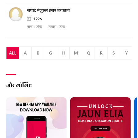
सय्यद मंज़ूरुल हसन बरकाती
1926
जन्म :
टोंक
निवास :
टोंक
ALL
A
B
G
H
M
Q
R
S
Y
और खोजिए