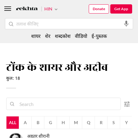
HIN
Donate
Get App
शायर
शेर
शब्दकोश
वीडियो
ई-पुस्तक
टोंक के शायर और अदीब
कुल: 18
ALL
A
B
G
H
M
Q
R
S
Y
अख़्तर शीरानी