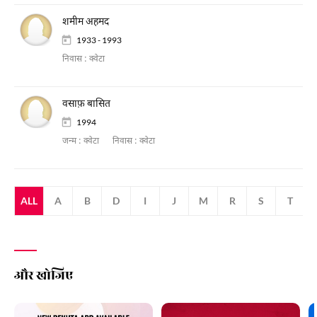
शमीम अहमद
1933 - 1993
निवास :
क्वेटा
वसाफ़ बासित
1994
जन्म :
क्वेटा
निवास :
क्वेटा
ALL
A
B
D
I
J
M
R
S
T
V
और खोजिए