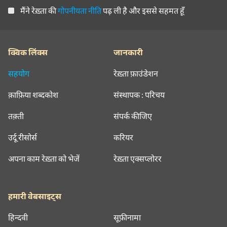
मैंने रेख़्ता की
गोपनीयता नीति
पढ़ ली है और इससे सहमत हूँ
क्विक लिंक्स
जानकारी
सहयोग
रेख़्ता फ़ाउंडेशन
क़ाफ़िया शब्दकोश
संस्थापक : परिचय
तक़्ती
संपर्क कीजिए
उर्दू रीसोर्स
करियर
अपना काम रेख़्ता को भेजें
रेख़्ता एक्सप्लोरर
हमारी वेबसाइट्स
हिन्दवी
सूफ़ीनामा