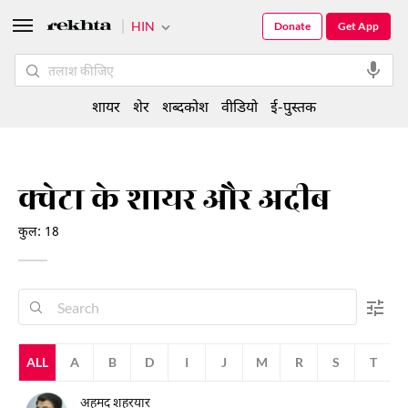
HIN
Donate
Get App
शायर
शेर
शब्दकोश
वीडियो
ई-पुस्तक
क्वेटा के शायर और अदीब
कुल: 18
ALL
A
B
D
I
J
M
R
S
T
V
अहमद शहरयार