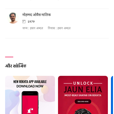
मोहम्मद ओवैस मालिक
1979
जन्म :
हसन अब्दल
निवास :
हसन अब्दल
और खोजिए