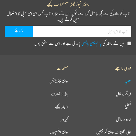
ریختہ نیوز لیٹر سبسکرائب کیجیے
آپ کو باقاعدگی سے کچھ حاصل کرنا ہے لیکن اس کے علاوہ آپ کسی بھی ای میل کا استعمال
نہیں کرتے ہیں۔
میں نے ریختہ کی
پرائیویسی پالیسی
پڑھ لی ہے اور اس سے متفق ہوں
فوری رابطے
معلومات
عطیہ
ریختہ فاؤنڈیشن
فرہنگ قافیہ
بانی : تعارف
تقطیع
رابطہ کیجیے
اردو وسائل
کیریئر
اپنی تخلیقات ریختہ کو بھیجیں
ریختہ ایکسپلورر