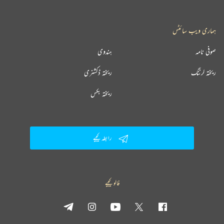
ہماری ویب سائٹس
صوفی نامہ
ہندوی
ریختہ لرننگ
ریختہ ڈکشنری
ریختہ بکس
رابطہ کیجیے
فالو کیجیے