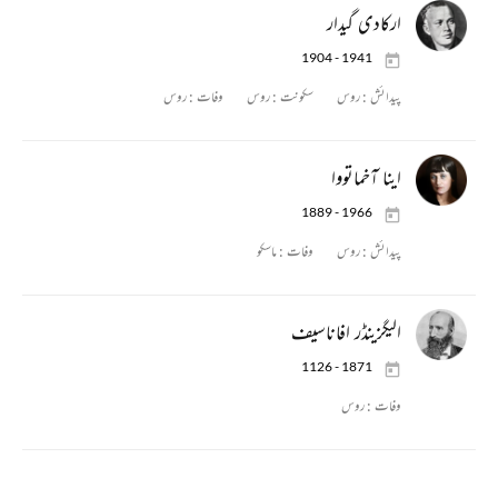
ارکادی گیدار
1904 - 1941
پیدائش :
روس
سکونت :
روس
وفات :
روس
اینا آخماتووا
1889 - 1966
پیدائش :
روس
وفات :
ماسکو
الیگزینڈر افاناسیف
1126 - 1871
وفات :
روس