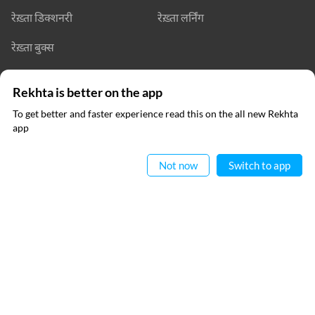
रेख़्ता डिक्शनरी
रेख़्ता लर्निंग
रेख़्ता बुक्स
संपर्क कीजिए
Rekhta is better on the app
To get better and faster experience read this on the all new Rekhta
app
ऐप में पढ़िए
फॉलो कीजिए
Not now
Switch to app
प्राइवेसी पॉलिसी
इस्तेमाल की शर्तें
कॉपीराइट
© 2026 Rekhta™ Foundation. All rights reserved.