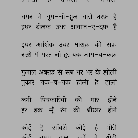
चमन 
में 
धूम-ओ-ग़ुल 
चारों 
तरफ़ 
है 
इधर 
ढोलक 
उधर 
आवाज़-ए-दफ़ 
है 
इधर 
आशिक़ 
उधर 
माशूक़ 
की 
सफ़ 
नश्शे 
में 
मस्त 
ओ 
हर 
यक 
जाम-ब-कफ़ 
गुलाल 
अबरक़ 
से 
सब 
भर 
भर 
के 
झोली 
पुकारे 
यक-ब-यक 
होली 
है 
होली 
लगी 
पिचकारियों 
की 
मार 
होने 
हर 
इक 
सूँ 
रंग 
की 
बौछार 
होने 
कोई 
है 
साँवरी 
कोई 
है 
गोरी 
कोई 
चम्पा 
बरन 
उम्रों 
में 
थोड़ी 