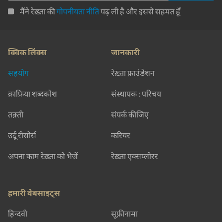
मैंने रेख़्ता की
गोपनीयता नीति
पढ़ ली है और इससे सहमत हूँ
क्विक लिंक्स
जानकारी
सहयोग
रेख़्ता फ़ाउंडेशन
क़ाफ़िया शब्दकोश
संस्थापक : परिचय
तक़्ती
संपर्क कीजिए
उर्दू रीसोर्स
करियर
अपना काम रेख़्ता को भेजें
रेख़्ता एक्सप्लोरर
हमारी वेबसाइट्स
हिन्दवी
सूफ़ीनामा