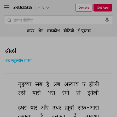
HIN
Donate
Get App
शायर
शेर
शब्दकोश
वीडियो
ई-पुस्तक
होली
शैख़ ज़हूरूद्दीन हातिम
मुहय्या 
सब 
है 
अब 
अस्बाब-ए-होली 
उठो 
यारो 
भरो 
रंगों 
से 
झोली 
इधर 
यार 
और 
उधर 
ख़ूबाँ 
सफ़-आरा 
तमाशा 
है 
तमाशा 
है 
तमाशा 