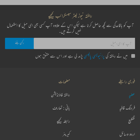
ریختہ نیوز لیٹر سبسکرائب کیجیے
آپ کو باقاعدگی سے کچھ حاصل کرنا ہے لیکن اس کے علاوہ آپ کسی بھی ای میل کا استعمال
نہیں کرتے ہیں۔
میں نے ریختہ کی
پرائیویسی پالیسی
پڑھ لی ہے اور اس سے متفق ہوں
فوری رابطے
معلومات
عطیہ
ریختہ فاؤنڈیشن
فرہنگ قافیہ
بانی : تعارف
تقطیع
رابطہ کیجیے
اردو وسائل
کیریئر