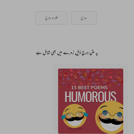
مزاح
طنز و مزاح
یہ متن درج ذیل زمرے میں بھی شامل ہے