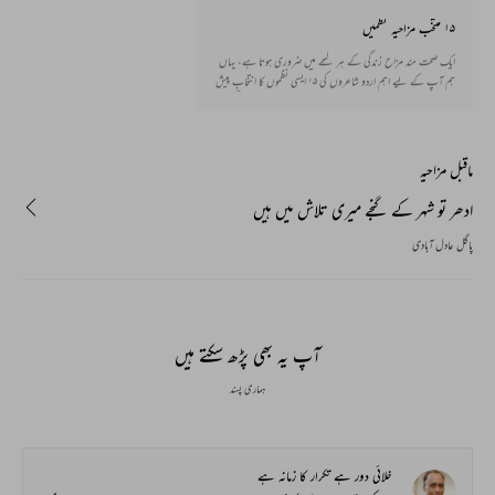
۱۵ منتخب مزاحیہ نظمیں
ایک صحت مند مزاح زندگی کے ہر لمحے میں ضروری ہوتا ہے، یہاں
ہم آپ کے لیے اہم اردو شاعروں کی ۱۵ ایسی نظموں کا انتخاب پیش
کر رہے ہیں جو مزاح سے بھر پور ہیں، آپ انہیں پڑھیے اور زندگی
کے بھاری پن کو کچھ کم کیجیے
ماقبل مزاحیہ
ادھر تو شہر کے گنجے میری تلاش میں ہیں
پاگل عادل آبادی
آپ یہ بھی پڑھ سکتے ہیں
ہماری پسند
خلائی دور ہے تکرار کا زمانہ ہے