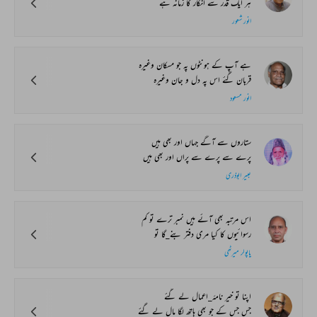
ہر ایک قدر سے انکار کا زمانہ ہے
انور شعور
ہے آپ کے ہونٹوں پہ جو مسکان وغیرہ
قربان گئے اس پہ دل و جان وغیرہ
انور مسعود
ستاروں سے آگے جہاں اور بھی ہیں
پرے سے پرے سے پراں اور بھی ہیں
عبیر ابوذری
اس مرتبہ بھی آئے ہیں نمبر ترے تو کم
رسوائیوں کا کیا مری دفتر بنے_گا تو
پاپولر میرٹھی
اپنا تو خیر نامۂ_اعمال لے گئے
جس جس کے جو بھی ہاتھ لگا مال لے گئے