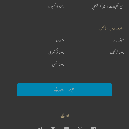
اپنی تخلیقات ریختہ کو بھیجیں
ریختہ ایکسپلورر
ہماری ویب سائٹس
صوفی نامہ
ہندوی
ریختہ لرننگ
ریختہ ڈکشنری
ریختہ بکس
رابطہ کیجیے
فالو کیجیے