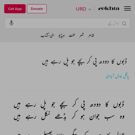
URD
Get App
Donate
شاعر
شعر
لغت
ویڈیو
ای-کتاب
ڈبوں کا دودھ پی کر بچے جو پل رہے ہیں
پاگل عادل آبادی
ڈبوں 
کا 
دودھ 
پی 
کر 
بچے 
جو 
پل 
رہے 
ہیں 
وہ 
سب 
جوان 
ہو 
کر 
بڈھے 
نکل 
رہے 
ہیں 