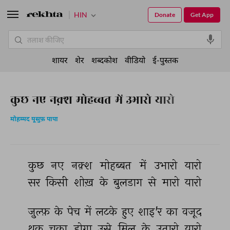
HIN
Donate
Get App
शायर
शेर
शब्दकोश
वीडियो
ई-पुस्तक
कुछ नए नक़्श मोहब्बत में उभारो यारो
मोहम्मद यूसुफ़ पापा
कुछ 
नए 
नक़्श 
मोहब्बत 
में 
उभारो 
यारो 
सर 
किसी 
शोख़ 
के 
बुलडाग 
से 
मारो 
यारो 
ज़ुल्फ़ 
के 
पेच 
में 
लटके 
हुए 
शाइ'र 
का 
वजूद 
थक 
चुका 
होगा 
उसे 
मिल 
के 
उतारो 
यारो 