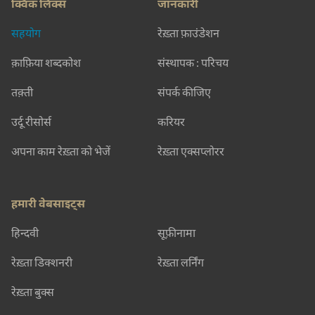
क्विक लिंक्स
जानकारी
सहयोग
रेख़्ता फ़ाउंडेशन
क़ाफ़िया शब्दकोश
संस्थापक : परिचय
तक़्ती
संपर्क कीजिए
उर्दू रीसोर्स
करियर
अपना काम रेख़्ता को भेजें
रेख़्ता एक्सप्लोरर
हमारी वेबसाइट्स
हिन्दवी
सूफ़ीनामा
रेख़्ता डिक्शनरी
रेख़्ता लर्निंग
रेख़्ता बुक्स