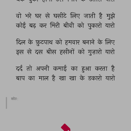
वो 
भरे 
घर 
से 
घसीटे 
लिए 
जाती 
है 
मुझे 
कोई 
बढ़ 
कर 
मिरी 
बीवी 
को 
पुकारो 
यारो 
दिल 
के 
फ़ुटपाथ 
को 
हमवार 
बनाने 
के 
लिए 
इस 
से 
दस 
बीस 
हसीनों 
को 
गुज़ारो 
यारो 
दर्द 
तो 
अपनी 
कमाई 
का 
हुआ 
करता 
है 
बाप 
का 
माल 
है 
खा 
खा 
के 
डकारो 
यारो 
स्रोत :