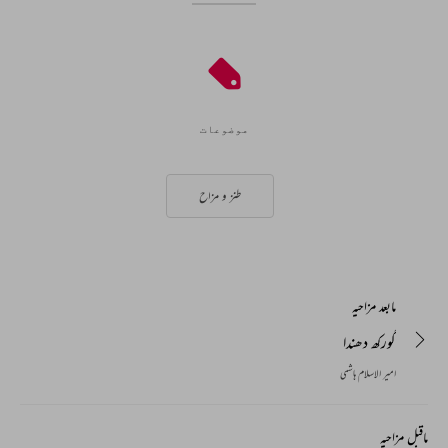
موضوعات
طنز و مزاح
مابعد مزاحیہ
گورکھ دھندا
امیر الاسلام ہاشمی
ماقبل مزاحیہ