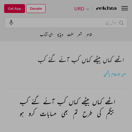
URD
Get App
Donate
شاعر
شعر
لغت
ویڈیو
ای-کتاب
اٹھے کہاں بیٹھے کہاں کب آئے گئے کب
امیر الاسلام ہاشمی
اٹھے 
کہاں 
بیٹھے 
کہاں 
کب 
آئے 
گئے 
کب 
بیگم 
کی 
طرح 
تم 
بھی 
حسابات 
کرو 
ہو 