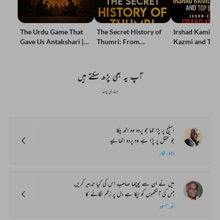
The Urdu Game That
The Secret History of
Irshad Kamil, B
Gave Us Antakshari |
Thumri: From
Kazmi and Top
Bait Bazi Explained
Lucknow’s Courts to
Poets Live at t
Global Stages
e-Rekhta Lond
Mushaira
آپ یہ بھی پڑھ سکتے ہیں
ہماری پسند
اسٹیج پر پڑا تھا جو پردہ وہ اٹھ چکا
جو عقل پر پڑا ہے وہ پردہ اٹھائیے
دلاور فگار
میں نے ان سے پوچھا صاحب اس کی کیا تدبیر کریں
جس کی آنکھوں کو لپکا ہے دل پر زخم لگانے کا
انور مسعود