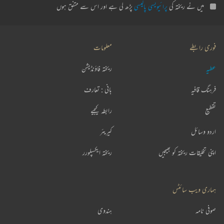
میں نے ریختہ کی
پرائیویسی پالیسی
پڑھ لی ہے اور اس سے متفق ہوں
فوری رابطے
معلومات
عطیہ
ریختہ فاؤنڈیشن
فرہنگ قافیہ
بانی : تعارف
تقطیع
رابطہ کیجیے
اردو وسائل
کیریئر
اپنی تخلیقات ریختہ کو بھیجیں
ریختہ ایکسپلورر
ہماری ویب سائٹس
صوفی نامہ
ہندوی