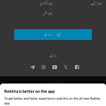
ریختہ لرننگ
ریختہ ڈکشنری
ریختہ بکس
رابطہ کیجیے
فالو کیجیے
پرائیویسی پالیسی
استعمال کی شرائط
جملہ حقوق
Rekhta is better on the app
© 2026 Rekhta™ Foundation. All rights reserved.
To get better and faster experience read this on the all new Rekhta
ایپ میں
app
پڑھیے