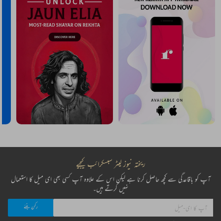
ریختہ نیوز لیٹر سبسکرائب کیجیے
آپ کو باقاعدگی سے کچھ حاصل کرنا ہے لیکن اس کے علاوہ آپ کسی بھی ای میل کا استعمال
نہیں کرتے ہیں۔