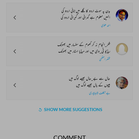
بدن پہ سوٹ اردو کا گلے میں ٹائی اردو کی
انہیں معلوم ہے گہرائی اور گیرائی اردو کی
احمد علوی
فکر_انجام نہ کر گھوم کے سنسار میں بھونک
ریڈیو ٹی_وی میں اور میڈیا اسٹار میں بھونک
مختصر اعظمی
حال سے بے_حال جیسے لوگ ہیں
ہپیوں کے بال جیسے لوگ ہیں
بے تکلف شاجاپوری
SHOW MORE SUGGESTIONS
COMMENT