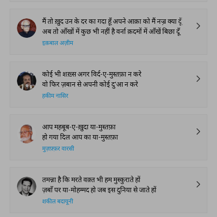
The Urdu Game That
The Secret History of
Irshad Kamil, B
Gave Us Antakshari |
Thumri: From
Kazmi and Top
Bait Bazi Explained
Lucknow’s Courts to
Poets Live at t
Global Stages
e-Rekhta Lond
Mushaira
आप ये भी पढ़ सकते हैं
हमारी पसंद
न कहीं से दूर हैं मंज़िलें न कोई क़रीब की बात है
जिसे चाहें उस को नवाज़ दें ये दर-ए-हबीब की बात है
मुनव्वर बदायुनी
मैं तो ख़ुद उन के दर का गदा हूँ अपने आक़ा को मैं नज़्र क्या दूँ
अब तो आँखों में कुछ भी नहीं है वर्ना क़दमों में आँखें बिछा दूँ
इक़बाल अज़ीम