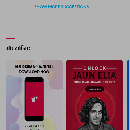
कोई भी शख़्स अगर विर्द-ए-मुस्तफ़ा न करे
वो फिर ज़बान से अपनी कोई दु'आ न करे
हकीम नासिर
आप महबूब-ए-ख़ुदा या-मुस्तफ़ा
हो गया दिल आप का या-मुस्तफ़ा
मुज़फ़्फ़र वारसी
तमन्ना है कि मरते वक़्त भी हम मुस्कुराते हों
ज़बाँ पर या-मोहम्मद हो जब इस दुनिया से जाते हों
शकील बदायूनी
SHOW MORE SUGGESTIONS