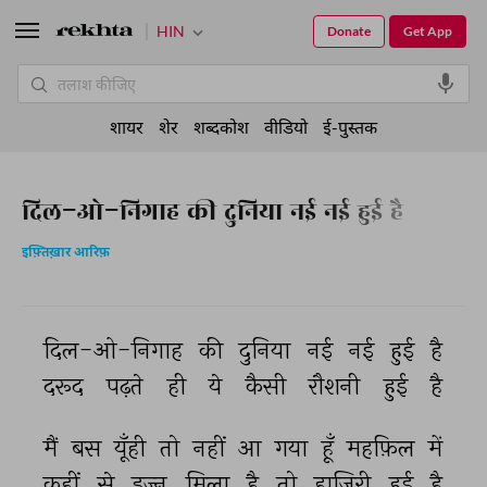
HIN
Donate
Get App
शायर
शेर
शब्दकोश
वीडियो
ई-पुस्तक
दिल-ओ-निगाह की दुनिया नई नई हुई है
इफ़्तिख़ार आरिफ़
दिल-ओ-निगाह 
की 
दुनिया 
नई 
नई 
हुई 
है 
दरूद 
पढ़ते 
ही 
ये 
कैसी 
रौशनी 
हुई 
है 
मैं 
बस 
यूँही 
तो 
नहीं 
आ 
गया 
हूँ 
महफ़िल 
में 
कहीं 
से 
इज़्न 
मिला 
है 
तो 
हाज़िरी 
हुई 
है 