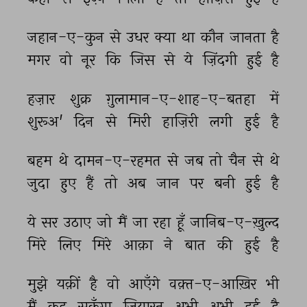
जहान-ए-कुन 
से 
उधर 
क्या 
था 
कौन 
जानता 
है 
मगर 
वो 
नूर 
कि 
जिस 
से 
ये 
ज़िंदगी 
हुई 
है 
हज़ार 
शुक्र 
ग़ुलामान-ए-शाह-ए-बतहा 
में 
शुरूअ' 
दिन 
से 
मिरी 
हाज़िरी 
लगी 
हुई 
है 
बहम 
थे 
दामन-ए-रहमत 
से 
जब 
तो 
चैन 
से 
थे 
जुदा 
हुए 
हैं 
तो 
अब 
जान 
पर 
बनी 
हुई 
है 
ये 
सर 
उठाए 
जो 
मैं 
जा 
रहा 
हूँ 
जानिब-ए-ख़ुल्द 
मिरे 
लिए 
मिरे 
आक़ा 
ने 
बात 
की 
हुई 
है 
मुझे 
यक़ीं 
है 
वो 
आएँगे 
वक़्त-ए-आख़िर 
भी 
मैं 
कह 
सकूँगा 
ज़ियारत 
अभी 
अभी 
हुई 
है 