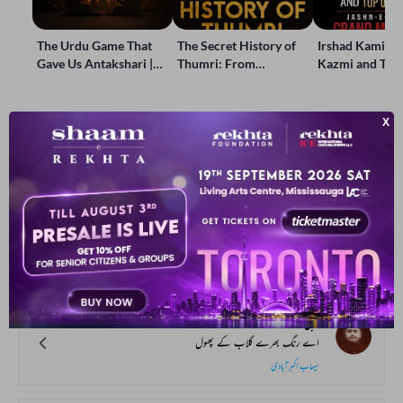
The Urdu Game That
The Secret History of
Irshad Kamil, B
Gave Us Antakshari |
Thumri: From
Kazmi and Top
Bait Bazi Explained
Lucknow’s Courts to
Poets Live at t
Global Stages
e-Rekhta Lond
Mushaira
آپ یہ بھی پڑھ سکتے ہیں
ہماری پسند
تہ_بہ_تہ دل کی کدورت
میری آنکھوں میں امنڈ آئی تو کچھ چارہ نہ تھا
فیض احمد فیض
بلبل
اے رنگ بھرے گلاب کے پھول
سیماب اکبرآبادی