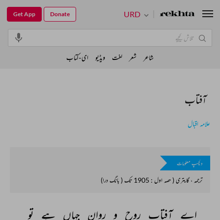
URD
Get App
Donate
شاعر
شعر
لغت
ویڈیو
ای-کتاب
آفتاب
علامہ اقبال
دلچسپ معلومات
ترجمہ ، گایتری ( حصہ اول : 1905 تک ( بانگ درا)
اے 
آفتاب 
روح 
و 
روان 
جہاں 
ہے 
تو 