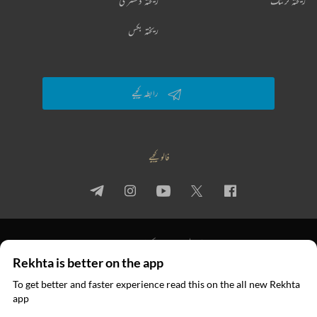
ریختہ لرننگ
ریختہ ڈکشنری
ریختہ بکس
رابطہ کیجیے
فالو کیجیے
پرائیویسی پالیسی
استعمال کی شرائط
جملہ حقوق
Rekhta is better on the app
© 2026 Rekhta™ Foundation. All rights reserved.
To get better and faster experience read this on the all new Rekhta
ایپ میں
app
پڑھیے