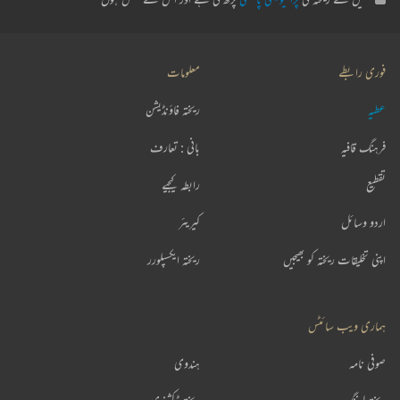
فوری رابطے
معلومات
عطیہ
ریختہ فاؤنڈیشن
فرہنگ قافیہ
بانی : تعارف
تقطیع
رابطہ کیجیے
اردو وسائل
کیریئر
اپنی تخلیقات ریختہ کو بھیجیں
ریختہ ایکسپلورر
ہماری ویب سائٹس
صوفی نامہ
ہندوی