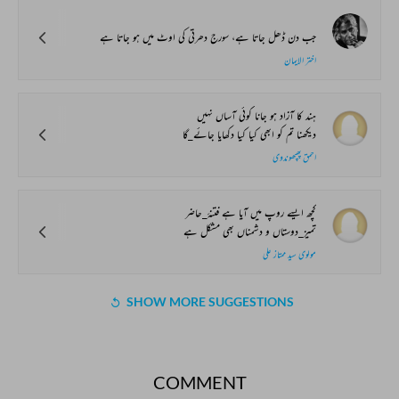
جب دن ڈھل جاتا ہے، سورج دھرتی کی اوٹ میں ہو جاتا ہے
اختر الایمان
ہند کا آزاد ہو جانا کوئی آساں نہیں
دیکھنا تم کو ابھی کیا کیا دکھایا جائے_گا
احمق پھپھوندوی
کچھ ایسے روپ میں آیا ہے فتنۂ_حاضر
تمیز_دوستاں و دشمناں بھی مشکل ہے
مولوی سید ممتاز علی
SHOW MORE SUGGESTIONS
COMMENT