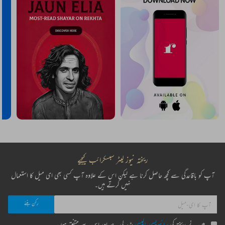
ریختہ نیوز لیٹر سبسکرائب کیجیے
آپ کو باقاعدگی سے کچھ حاصل کرنا ہے لیکن اس کے علاوہ آپ کسی بھی ای میل کا استعمال
نہیں کرتے ہیں۔
میں نے ریختہ کی
پرائیویسی پالیسی
پڑھ لی ہے اور اس سے متفق ہوں