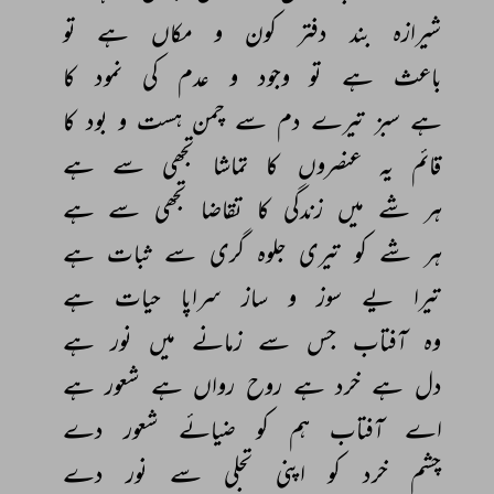
شیرازہ 
بند 
دفتر 
کون 
و 
مکاں 
ہے 
تو 
باعث 
ہے 
تو 
وجود 
و 
عدم 
کی 
نمود 
کا 
ہے 
سبز 
تیرے 
دم 
سے 
چمن 
ہست 
و 
بود 
کا 
قائم 
یہ 
عنصروں 
کا 
تماشا 
تجھی 
سے 
ہے 
ہر 
شے 
میں 
زندگی 
کا 
تقاضا 
تجھی 
سے 
ہے 
ہر 
شے 
کو 
تیری 
جلوہ‌ 
گری 
سے 
ثبات 
ہے 
تیرا 
یے 
سوز 
و 
ساز 
سراپا 
حیات 
ہے 
وہ 
آفتاب 
جس 
سے 
زمانے 
میں 
نور 
ہے 
دل 
ہے 
خرد 
ہے 
روح 
رواں 
ہے 
شعور 
ہے 
اے 
آفتاب 
ہم 
کو 
ضيائے 
شعور 
دے 
چشم 
خرد 
کو 
اپنی 
تجلی 
سے 
نور 
دے 