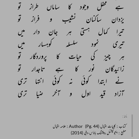
ہے 
محفل 
وجود 
کا 
ساماں 
طراز 
تو 
يزدان 
ساکنان 
نشيب 
و 
فراز 
تو 
تیرا 
کمال 
ہستی 
ہر 
جان 
دار 
میں 
تیری 
نمود 
سلسلہ 
کوہسار 
میں 
ہر 
چیز 
کی 
حیات 
کا 
پروردگار 
تو 
زائيدگان 
نور 
کا 
ہے 
تاجدار 
تو 
نے 
ابتدا 
کوئی 
نہ 
کوئی 
انتہا 
تری 
آزاد 
قيد‌ 
اول 
و 
آخر 
ضیا 
تری 
مأخذ :
کتاب
: کلیات اقبال (Pg. 44)
Author
: علامہ اقبال
مطبع
: ایجوکیشنل پبلشنگ ہاؤس،دہلی (2014)