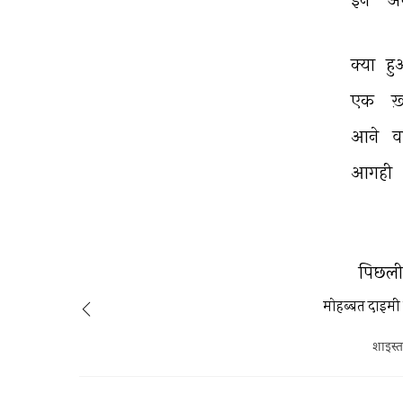
क्या 
हु
एक 
ख
आने 
व
आगही 
पिछली 
मोहब्बत दाइमी 
शाइस्ता