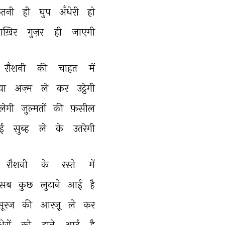
तनी 
ही 
घुप 
अँधेरी 
हो 
ख़िर 
गुज़र 
ही 
जाएगी 
रौशनी 
की 
चाहत 
में 
या 
अज़्म 
ले 
कर 
उट्ठेगी 
लेगी 
ज़ुल्मतों 
की 
फ़सील 
ई 
सुब्ह 
ले 
के 
उतरेगी 
रौशनी 
के 
रस्ते 
में 
सब 
कुछ 
लुटाने 
आई 
है 
सूरज 
की 
आरज़ू 
ले 
कर 
ेरों 
को 
ढाने 
आई 
है 