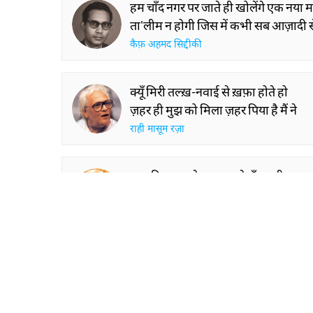
हम चाँद नगर पर जाते ही खोलेंगे एक नया
ता'लीम न होगी जिस में कभी सब आज़ादी से 
कैफ़ अहमद सिद्दीकी
क्यूँ मिरी तल्ख़-नवाई से ख़फ़ा होते हो
ज़हर ही मुझ को मिला ज़हर पिया है मैं ने
राही मासूम रज़ा
उस की आमद के तसव्वुर से सँभलती आवाज
उस की क़ुर्बत की तमाज़त से पिघलती आवा
हारिस ख़लीक़
SHOW M