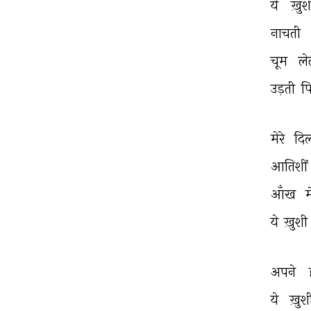
ये 
ख़ुश
नाचती 
चूम 
ले
उड़ती 
फ
मेरे 
दि
आतिशीं
आँख 
म
ये 
ख़ुशी
अपने 
ये 
ख़ुश