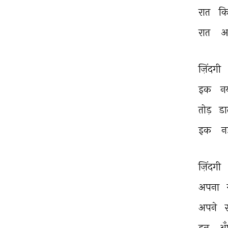
रात 
कि
रात 
आ
ज़िंदगी 
इक 
न
तोड़ 
डा
इक 
न
ज़िंदगी 
अपना 
अपने 
इन 
अँध