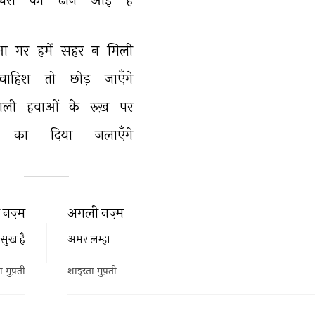
आ 
गर 
हमें 
सहर 
न 
मिली 
़्वाहिश 
तो 
छोड़ 
जाएँगे 
ाली 
हवाओं 
के 
रुख़ 
पर 
का 
दिया 
जलाएँगे 
नज़्म
अगली नज़्म
सुख है
अमर लम्हा
 मुफ़्ती
शाइस्ता मुफ़्ती