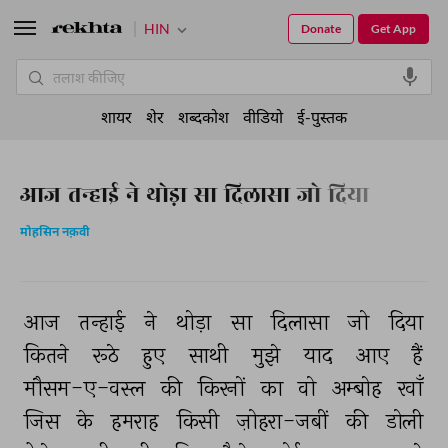
HIN
Donate
Get App
शायर
शेर
शब्दकोश
वीडियो
ई-पुस्तक
आज तन्हाई ने थोड़ा सा दिलासा जो दिया
मोहसिन नक़वी
आज 
तन्हाई 
ने 
थोड़ा 
सा 
दिलासा 
जो 
दिया 
कितने 
रूठे 
हुए 
साथी 
मुझे 
याद 
आए 
हैं 
मौसम-ए-वस्ल 
की 
किरनों 
का 
वो 
अम्बोह 
रवाँ 
जिस 
के 
हमराह 
किसी 
ज़ोहरा-जबीं 
की 
डोली 