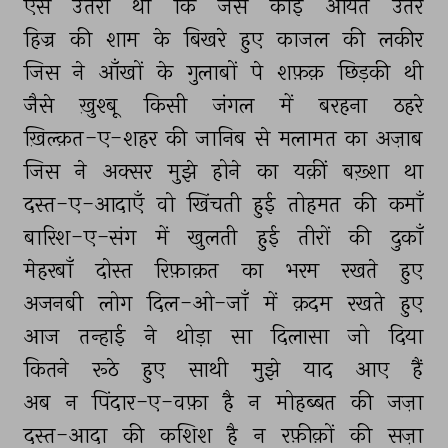
ऐसे 
उतरी 
थी 
कि 
जैसे 
कोई 
आयत 
उतरे 
हिज्र 
की 
शाम 
के 
बिखरे 
हुए 
काजल 
की 
लकीर 
जिस 
ने 
आँखों 
के 
गुलाबों 
पे 
शफ़क़ 
छिड़की 
थी 
जैसे 
ख़ुश्बू 
किसी 
जंगल 
में 
बरहना 
ठहरे 
ख़िल्क़त-ए-शहर 
की 
जानिब 
से 
मलामत 
का 
अज़ाब 
जिस 
ने 
अक्सर 
मुझे 
होने 
का 
यक़ीं 
बख़्शा 
था 
दस्त-ए-आदाएँ 
वो 
खिंचती 
हुई 
तोहमत 
की 
कमाँ 
बारिश-ए-संग 
में 
खुलती 
हुई 
तीरों 
की 
दुकाँ 
मेहरबाँ 
दोस्त 
रिफ़ाक़त 
का 
भरम 
रखते 
हुए 
अजनबी 
लोग 
दिल-ओ-जाँ 
में 
क़दम 
रखते 
हुए 
आज 
तन्हाई 
ने 
थोड़ा 
सा 
दिलासा 
जो 
दिया 
कितने 
रूठे 
हुए 
साथी 
मुझे 
याद 
आए 
हैं 
अब 
न 
पिंदार-ए-वफ़ा 
है 
न 
मोहब्बत 
की 
जज़ा 
दस्त-आदा 
की 
कशिश 
है 
न 
रफ़ीक़ों 
की 
सज़ा 