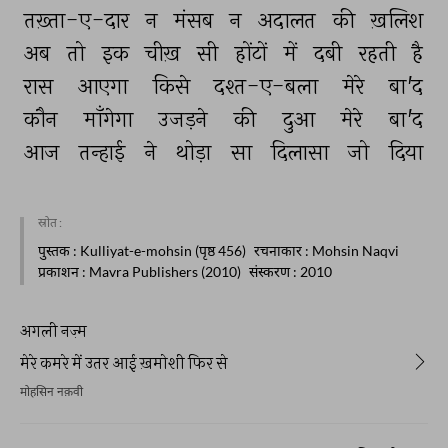
तख़्ता-ए-दार 
न 
मंसब 
न 
अदालत 
की 
ख़लिश 
अब 
तो 
इक 
चीख़ 
सी 
होंटों 
में 
दबी 
रहती 
है 
रास 
आएगा 
किसे 
दश्त-ए-बला 
मेरे 
बा'द 
कौन 
माँगेगा 
उजड़ने 
की 
दुआ 
मेरे 
बा'द 
आज 
तन्हाई 
ने 
थोड़ा 
सा 
दिलासा 
जो 
दिया 
स्रोत :
पुस्तक
: Kulliyat-e-mohsin (पृष्ठ 456)
रचनाकार
: Mohsin Naqvi
प्रकाशन
: Mavra Publishers (2010)
संस्करण
: 2010
अगली नज़्म
मेरे कमरे में उतर आई ख़मोशी फिर से
मोहसिन नक़वी