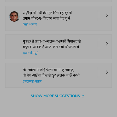
अज़ीज़ माँ मिरी हँसमुख मिरी बहादुर माँ
तमाम जौहर-ए-फ़ितरत जगा दिए तू ने
कैफ़ी आज़मी
मुकद्दर है फ़ज़ा-ए-आलम-ए-इम्काँ सियासत से
बहुत बे-आबरू है आज-कल इंसाँ सियासत से
रहबर जौनपूरी
मेरी आँखों में कोई चेहरा चराग़-ए-आरज़ू
वो मेरा आईना जिस से ख़ुद झलक जाऊँ कभी
उबैदुल्लाह अलीम
SHOW MORE SUGGESTIONS