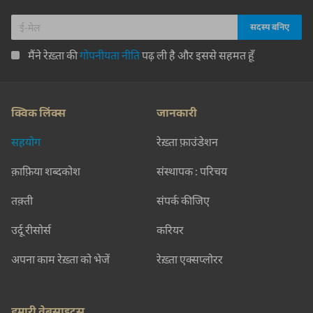
मैंने रेख़्ता की
गोपनीयता नीति
पढ़ ली है और इससे सहमत हूँ
क्विक लिंक्स
जानकारी
सहयोग
रेख़्ता फ़ाउंडेशन
क़ाफ़िया शब्दकोश
संस्थापक : परिचय
तक़्ती
संपर्क कीजिए
उर्दू रीसोर्स
करियर
अपना काम रेख़्ता को भेजें
रेख़्ता एक्सप्लोरर
हमारी वेबसाइट्स