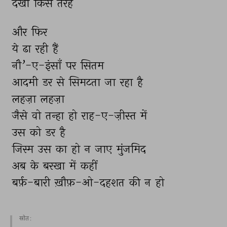
देखो 
किस 
तरह 
और 
फिर 
ये 
ढा 
रही 
हैं 
नौ’-ए-इंसाँ 
पर 
सितम 
आदमी 
डर 
से 
सिमटता 
जा 
रहा 
है 
लहज़ा 
लहज़ा 
जैसे 
वो 
तन्हा 
हो 
राह-ए-ज़ीस्त 
में 
उस 
को 
डर 
है 
जिस्म 
उस 
का 
हो 
न 
जाए 
मुंजमिद 
अब 
के 
बरखा 
में 
कहीं 
बर्फ़-बारी 
ख़ौफ़-ओ-दहशत 
की 
न 
हो 
स्रोत :