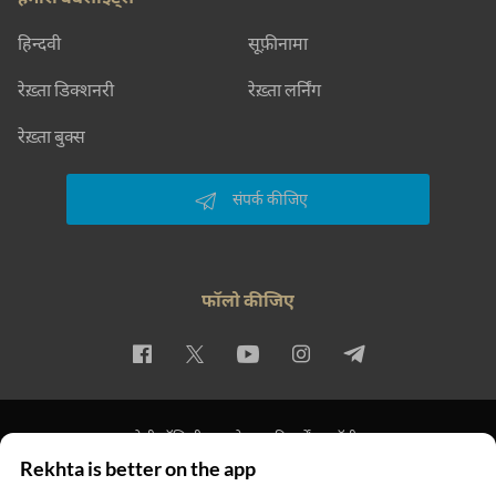
हिन्दवी
सूफ़ीनामा
रेख़्ता डिक्शनरी
रेख़्ता लर्निंग
रेख़्ता बुक्स
संपर्क कीजिए
फॉलो कीजिए
प्राइवेसी पॉलिसी
इस्तेमाल की शर्तें
कॉपीराइट
Rekhta is better on the app
© 2026 Rekhta™ Foundation. All rights reserved.