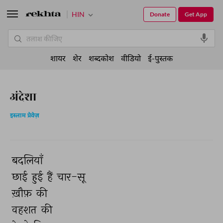
HIN
Donate
Get App
शायर
शेर
शब्दकोश
वीडियो
ई-पुस्तक
अंदेशा
इस्लाम प्रेवेज़
बदलियाँ 
छाई 
हुई 
हैं 
चार-सू 
ख़ौफ़ 
की 
वहशत 
की 