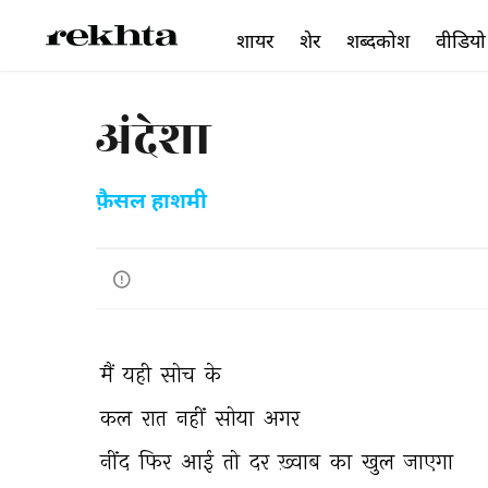
शायर
शेर
शब्दकोश
वीडियो
अंदेशा
फ़ैसल हाशमी
मैं 
यही 
सोच 
के 
कल 
रात 
नहीं 
सोया 
अगर 
नींद 
फिर 
आई 
तो 
दर 
ख़्वाब 
का 
खुल 
जाएगा 