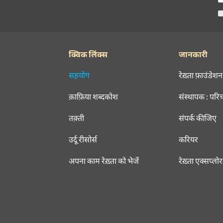
क्विक लिंक्स
जानकारी
सहयोग
रेख़्ता फ़ाउंडेशन
क़ाफ़िया शब्दकोश
संस्थापक : परि
तक़्ती
संपर्क कीजिए
उर्दू रीसोर्स
करियर
अपना काम रेख़्ता को भेजें
रेख़्ता एक्सप्लो