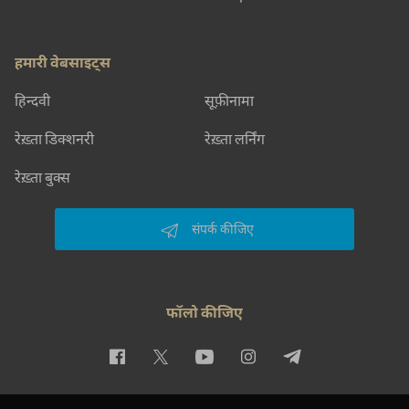
हमारी वेबसाइट्स
हिन्दवी
सूफ़ीनामा
रेख़्ता डिक्शनरी
रेख़्ता लर्निंग
रेख़्ता बुक्स
संपर्क कीजिए
फॉलो कीजिए