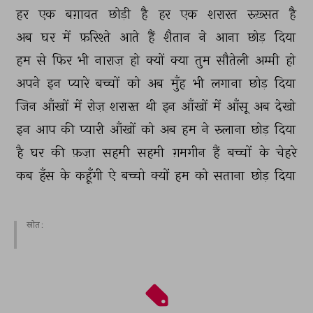
हर 
एक 
बग़ावत 
छोड़ी 
है 
हर 
एक 
शरारत 
रुख़्सत 
है 
अब 
घर 
में 
फ़रिश्ते 
आते 
हैं 
शैतान 
ने 
आना 
छोड़ 
दिया 
हम 
से 
फिर 
भी 
नाराज़ 
हो 
क्यों 
क्या 
तुम 
सौतेली 
अम्मी 
हो 
अपने 
इन 
प्यारे 
बच्चों 
को 
अब 
मुँह 
भी 
लगाना 
छोड़ 
दिया 
जिन 
आँखों 
में 
रोज़ 
शरारत 
थी 
इन 
आँखों 
में 
आँसू 
अब 
देखो 
इन 
आप 
की 
प्यारी 
आँखों 
को 
अब 
हम 
ने 
रुलाना 
छोड़ 
दिया 
है 
घर 
की 
फ़ज़ा 
सहमी 
सहमी 
ग़मगीन 
हैं 
बच्चों 
के 
चेहरे 
कब 
हँस 
के 
कहूँगी 
ऐ 
बच्चो 
क्यों 
हम 
को 
सताना 
छोड़ 
दिया 
स्रोत :