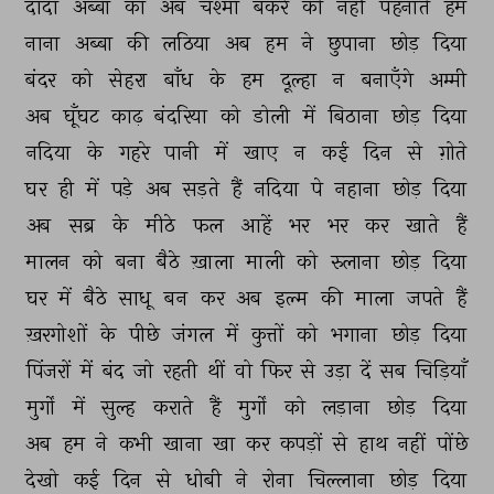
दादा 
अब्बा 
का 
अब 
चश्मा 
बकरे 
को 
नहीं 
पहनाते 
हम 
नाना 
अब्बा 
की 
लठिया 
अब 
हम 
ने 
छुपाना 
छोड़ 
दिया 
बंदर 
को 
सेहरा 
बाँध 
के 
हम 
दूल्हा 
न 
बनाएँगे 
अम्मी 
अब 
घूँघट 
काढ़ 
बंदरिया 
को 
डोली 
में 
बिठाना 
छोड़ 
दिया 
नदिया 
के 
गहरे 
पानी 
में 
खाए 
न 
कई 
दिन 
से 
ग़ोते 
घर 
ही 
में 
पड़े 
अब 
सड़ते 
हैं 
नदिया 
पे 
नहाना 
छोड़ 
दिया 
अब 
सब्र 
के 
मीठे 
फल 
आहें 
भर 
भर 
कर 
खाते 
हैं 
मालन 
को 
बना 
बैठे 
ख़ाला 
माली 
को 
रुलाना 
छोड़ 
दिया 
घर 
में 
बैठे 
साधू 
बन 
कर 
अब 
इल्म 
की 
माला 
जपते 
हैं 
ख़रगोशों 
के 
पीछे 
जंगल 
में 
कुत्तों 
को 
भगाना 
छोड़ 
दिया 
पिंजरों 
में 
बंद 
जो 
रहती 
थीं 
वो 
फिर 
से 
उड़ा 
दें 
सब 
चिड़ियाँ 
मुर्गों 
में 
सुल्ह 
कराते 
हैं 
मुर्गों 
को 
लड़ाना 
छोड़ 
दिया 
अब 
हम 
ने 
कभी 
खाना 
खा 
कर 
कपड़ों 
से 
हाथ 
नहीं 
पोंछे 
देखो 
कई 
दिन 
से 
धोबी 
ने 
रोना 
चिल्लाना 
छोड़ 
दिया 