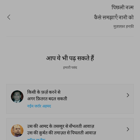
पिछली नज़्म
कैसे समझाएँ नानी को
मुज़फ़्फ़र हनफ़ी
आप ये भी पढ़ सकते हैं
हमारी पसंद
किसी के फ़र्ज़ करने से
अगर फ़ितरत बदल सकती
नईम जर्रार अहमद
उस की आमद के तसव्वुर से सँभलती आवाज़
उस की क़ुर्बत की तमाज़त से पिघलती आवाज़