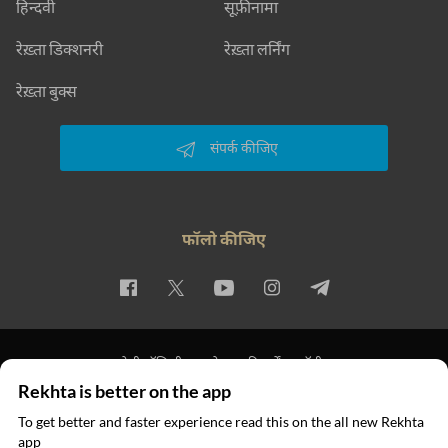
हिन्दवी
सूफ़ीनामा
रेख़्ता डिक्शनरी
रेख़्ता लर्निंग
रेख़्ता बुक्स
संपर्क कीजिए
फॉलो कीजिए
प्राइवेसी पॉलिसी
इस्तेमाल की शर्तें
कॉपीराइट
Rekhta is better on the app
© 2026 Rekhta™ Foundation. All rights reserved.
To get better and faster experience read this on the all new Rekhta
app