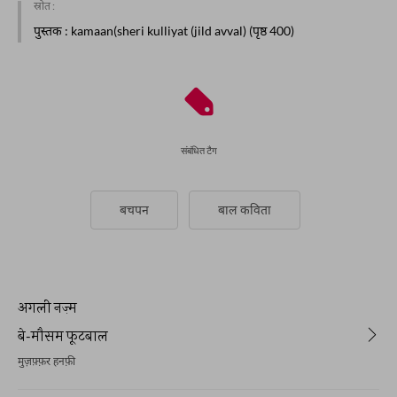
स्रोत :
पुस्तक
: kamaan(sheri kulliyat (jild avval) (पृष्ठ 400)
संबंधित टैग
बचपन
बाल कविता
अगली नज़्म
बे-मौसम फूटबाल
मुज़फ़्फ़र हनफ़ी