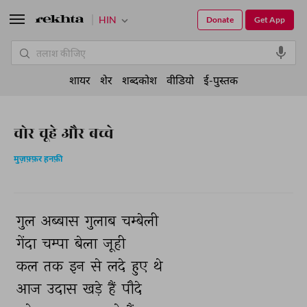
HIN
Donate
Get App
शायर
शेर
शब्दकोश
वीडियो
ई-पुस्तक
चोर चूहे और बच्चे
मुज़फ़्फ़र हनफ़ी
गुल 
अब्बास 
गुलाब 
चम्बेली 
गेंदा 
चम्पा 
बेला 
जूही 
कल 
तक 
इन 
से 
लदे 
हुए 
थे 
आज 
उदास 
खड़े 
हैं 
पौदे 