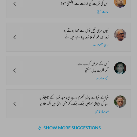
اس کی قربت کی تمازت سے پگھلتی آواز
حارث خلیق
کیوں مری تلخ_نوائی سے خفا ہوتے ہو
زہر ہی مجھ کو ملا زہر پیا ہے میں نے
راہی معصوم رضا
کسی کے فرض کرنے سے
اگر فطرت بدل سکتی
نعیم ضرار احمد
مٹیالے مٹیالے بادل گھوم رہے ہیں میدانوں کے پھیلاؤ پر
دریا کی دیوانی موجیں ہمک ہمک کر ہنس دیتی ہیں اک ناؤ پر
احمد ندیم قاسمی
SHOW MORE SUGGESTIONS