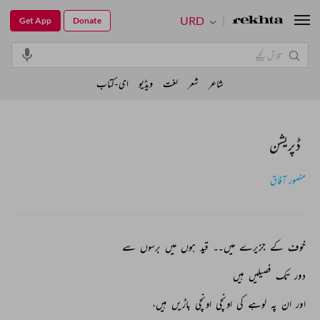
URD
Get App
Donate
شاعر
شعر
لغت
ویڈیو
ای-کتاب
ڈپریشن
منصور آفاق
خوف 
کے 
جزیرے 
میں۔۔ 
قید 
ہوں 
میں 
برسوں 
سے 
دور 
تک 
فصیلیں 
ہیں 
اور 
ان 
پہ 
لوہے 
کی 
اونچی 
اونچی 
باڑیں 
ہیں، 