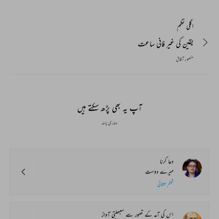
اگلی نظم
یقین کی غیر فانی ساعت
منصور آفاق
آپ یہ بھی پڑھ سکتے ہیں
ہماری پسند
دعا کرنا
میرے دوست
شبنم عشائی
اس کی آمد کے تصور سے سنبھلتی آواز