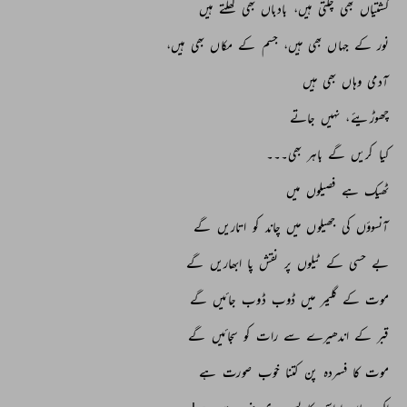
کشتیاں 
بھی 
چلتی 
ہیں، 
بادباں 
بھی 
کھلتے 
ہیں 
نور 
کے 
جہاں 
بھی 
ہیں، 
جسم 
کے 
مکاں 
بھی 
ہیں، 
آدمی 
وہاں 
بھی 
ہیں 
چھوڑیئے، 
نہیں 
جاتے 
کیا 
کریں 
گے 
باہر 
بھی۔۔۔ 
ٹھیک 
ہے 
فصیلوں 
میں 
آنسوؤں 
کی 
جھیلوں 
میں 
چاند 
کو 
اتاریں 
گے 
بے 
حسی 
کے 
ٹیلوں 
پر 
نقش 
پا 
ابھاریں 
گے 
موت 
کے 
گلیمر 
میں 
ڈوب 
ڈوب 
جائیں 
گے 
قبر 
کے 
اندھیرے 
سے 
رات 
کو 
سجائیں 
گے 
موت 
کا 
فسردہ 
پن 
کتنا 
خوب 
صورت 
ہے 