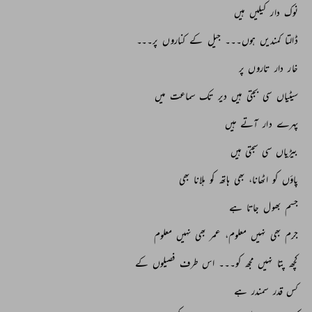
نوک 
دار 
کیلیں 
ہیں 
ڈالتا 
کمندیں 
ہوں۔۔۔ 
جیل 
کے 
کناروں 
پر۔۔۔ 
خار 
دار 
تاروں 
پر 
سیٹیاں 
سی 
بجتی 
ہیں 
دیر 
تک 
سماعت 
میں 
پہرے 
دار 
آتے 
ہیں 
بیڑیاں 
سی 
سجتی 
ہیں 
پاؤں 
کو 
اٹھانا، 
بھی 
ہاتھ 
کو 
ہلانا 
بھی 
جسم 
بھول 
جاتا 
ہے 
جرم 
بھی 
نہیں 
معلوم، 
عمر 
بھی 
نہیں 
معلوم 
کچھ 
پتا 
نہیں 
مجھ 
کو۔۔۔ 
اس 
طرف 
فصیلوں 
کے 
کس 
قدر 
سمندر 
ہے 