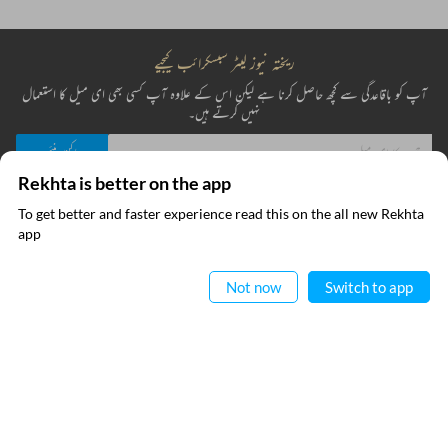
Rekhta is better on the app
To get better and faster experience read this on the all new Rekhta
ایپ میں
app
پڑھیے
Not now
Switch to app
ریختہ نیوز لیٹر سبسکرائب کیجیے
آپ کو باقاعدگی سے کچھ حاصل کرنا ہے لیکن اس کے علاوہ آپ کسی بھی ای میل کا استعمال
نہیں کرتے ہیں۔