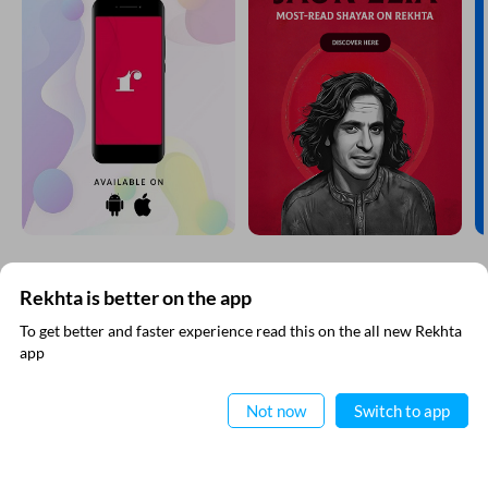
Rekhta is better on the app
रेख़्ता न्यूज़लेटर सबस्क्राइब कीजिए
To get better and faster experience read this on the all new Rekhta
app
नई जानकारियाँ प्राप्त करने के लिए रेख़्ता न्यूज़ लेटर सब्स्क्राइब कीजिए
ऐप में पढ़िए
Not now
Switch to app
मैंने रेख़्ता की
गोपनीयता नीति
पढ़ ली है और इससे सहमत हूँ