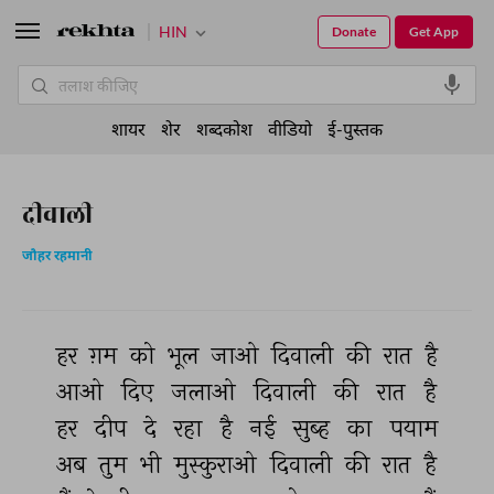
HIN
Donate
Get App
शायर
शेर
शब्दकोश
वीडियो
ई-पुस्तक
दीवाली
जौहर रहमानी
हर 
ग़म 
को 
भूल 
जाओ 
दिवाली 
की 
रात 
है 
आओ 
दिए 
जलाओ 
दिवाली 
की 
रात 
है 
हर 
दीप 
दे 
रहा 
है 
नई 
सुब्ह 
का 
पयाम 
अब 
तुम 
भी 
मुस्कुराओ 
दिवाली 
की 
रात 
है 