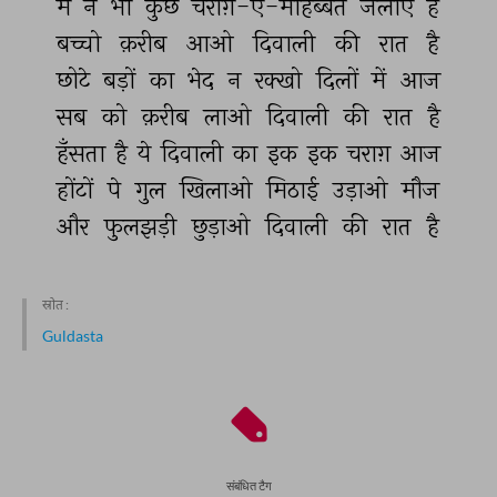
मैं 
ने 
भी 
कुछ 
चराग़-ए-मोहब्बत 
जलाए 
हैं 
बच्चो 
क़रीब 
आओ 
दिवाली 
की 
रात 
है 
छोटे 
बड़ों 
का 
भेद 
न 
रक्खो 
दिलों 
में 
आज 
सब 
को 
क़रीब 
लाओ 
दिवाली 
की 
रात 
है 
हँसता 
है 
ये 
दिवाली 
का 
इक 
इक 
चराग़ 
आज 
होंटों 
पे 
गुल 
खिलाओ 
मिठाई 
उड़ाओ 
मौज 
और 
फुलझड़ी 
छुड़ाओ 
दिवाली 
की 
रात 
है 
स्रोत :
Guldasta
संबंधित टैग