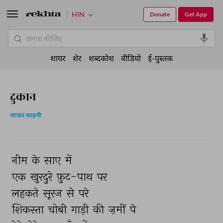
HIN
Donate
Get App
शायर
शेर
शब्दकोश
वीडियो
ई-पुस्तक
दुकान
जाफ़र साहनी
नीम 
के 
साए 
में 
एक 
खुरदुरे 
फ़ुट-पाथ 
पर 
लहकते 
सूरज 
से 
परे 
शिकस्ता 
चोबी 
गाड़ी 
की 
ज़मीं 
पे 