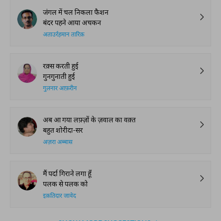
जंगल में चल निकला फैशन
बंदर पहने आया अचकन
अताउर्रहमान तारिक़
रक़्स करती हुई
गुनगुनाती हुई
गुलनार आफ़रीन
अब आ गया लफ़्ज़ों के ज़वाल का वक़्त
बहुत शोरीदा-सर
अज़रा अब्बास
मैं पर्दा गिराने लगा हूँ
पलक से पलक को
इक़तिदार जावेद