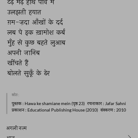
टेढ़े 
मेढ़े 
हाथ 
पाँव 
में 
उलझती 
हयात 
ग़म-ज़दा 
आँखों 
के 
दर्द 
लब 
पे 
इक 
ख़ामोश 
कर्ब 
मुँह 
से 
कुछ 
बहते 
लुआब 
अपनी 
जानिब 
खींचते 
हैं 
बोलते 
सुकूँ 
के 
ढेर 
स्रोत :
पुस्तक
: Hawa ke shamiane mein (पृष्ठ 23)
रचनाकार
: Jafar Sahni
प्रकाशन
: Educational Publishing House (2010)
संस्करण
: 2010
अगली नज़्म
आज