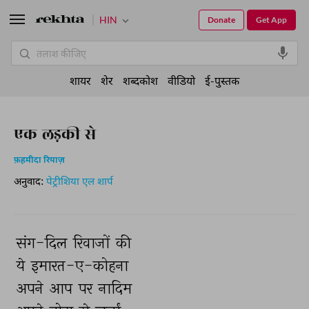
HIN
Donate
Get App
शायर
शेर
शब्दकोश
वीडियो
ई-पुस्तक
एक लड़की से
फ़हमीदा रियाज़
अनुवाद:
पेट्रीशिया एल शार्प
संग-दिल 
रिवाजों 
की 
ये 
इमारत-ए-कोहना 
अपने 
आप 
पर 
नादिम 