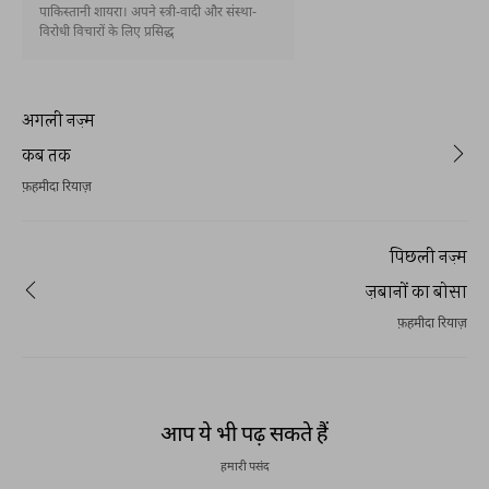
पाकिस्तानी शायरा। अपने स्त्री-वादी और संस्था-
विरोधी विचारों के लिए प्रसिद्ध
अगली नज़्म
कब तक
फ़हमीदा रियाज़
पिछली नज़्म
ज़बानों का बोसा
फ़हमीदा रियाज़
आप ये भी पढ़ सकते हैं
हमारी पसंद