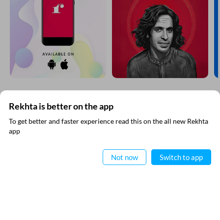
Rekhta is better on the app
रेख़्ता न्यूज़लेटर सबस्क्राइब कीजिए
To get better and faster experience read this on the all new Rekhta
app
नई जानकारियाँ प्राप्त करने के लिए रेख़्ता न्यूज़ लेटर सब्स्क्राइब कीजिए
ऐप में पढ़िए
Not now
Switch to app
RECITATIONS
मैंने रेख़्ता की
गोपनीयता नीति
पढ़ ली है और इससे सहमत हूँ
अज़रा नक़वी