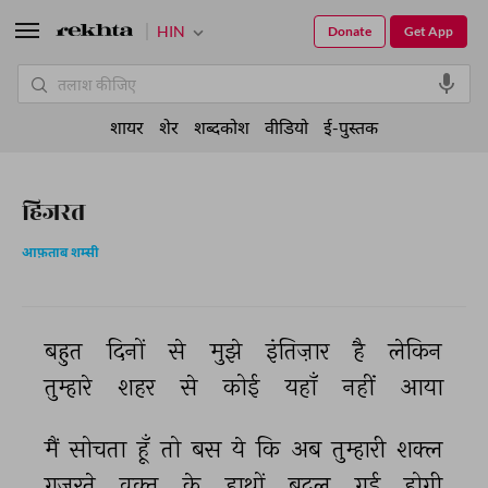
HIN
Donate
Get App
शायर
शेर
शब्दकोश
वीडियो
ई-पुस्तक
हिजरत
आफ़ताब शम्सी
बहुत 
दिनों 
से 
मुझे 
इंतिज़ार 
है 
लेकिन 
तुम्हारे 
शहर 
से 
कोई 
यहाँ 
नहीं 
आया 
मैं 
सोचता 
हूँ 
तो 
बस 
ये 
कि 
अब 
तुम्हारी 
शक्ल 
गुज़रते 
वक़्त 
के 
हाथों 
बदल 
गई 
होगी 