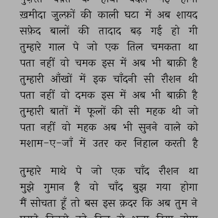
ख़मीदा 
ज़ुल्फ़ों 
की 
काली 
घटा 
में 
अब 
शायद 
सफ़ेद 
बालों 
की 
तादाद 
बढ़ 
गई 
हो 
गी 
तुम्हारे 
गाल 
पे 
जो 
एक 
तिल 
चमकता 
था 
पता 
नहीं 
वो 
चमक 
इस 
में 
अब 
भी 
बाक़ी 
है 
तुम्हारी 
आँखों 
में 
इक 
चाँदनी 
सी 
रौशन 
थी 
पता 
नहीं 
वो 
दमक 
इस 
में 
अब 
भी 
बाक़ी 
है 
तुम्हारी 
बातों 
में 
फूलों 
की 
सी 
महक 
थी 
जो 
पता 
नहीं 
वो 
महक 
अब 
भी 
सुनने 
वाले 
को 
मशाम-ए-जाँ 
में 
उतर 
कर 
निहाल 
करती 
है 
तुम्हारे 
माथे 
पे 
जो 
एक 
चाँद 
रौशन 
था 
मुझे 
गुमान 
है 
वो 
चाँद 
बुझ 
गया 
होगा 
मैं 
सोचता 
हूँ 
तो 
बस 
इस 
क़दर 
कि 
अब 
तुम 
ने 