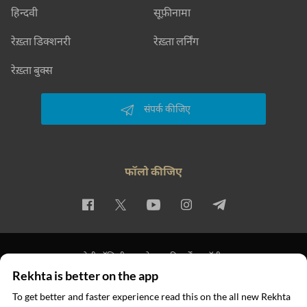
हिन्दवी
सूफ़ीनामा
रेख़्ता डिक्शनरी
रेख़्ता लर्निंग
रेख़्ता बुक्स
संपर्क कीजिए
फॉलो कीजिए
प्राइवेसी पॉलिसी
इस्तेमाल की शर्तें
कॉपीराइट
Rekhta is better on the app
© 2026 Rekhta™ Foundation. All rights reserved.
To get better and faster experience read this on the all new Rekhta