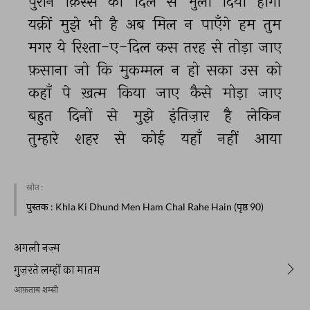
पुराने 
क़िस्से 
को 
दिल 
से 
भुला 
दिया 
होगा 
यक़ीं 
मुझे 
भी 
है 
अब 
मिल 
न 
पाएँगे 
हम 
तुम 
मगर 
ये 
रिश्ता-ए-दिल 
कस 
तरह 
से 
तोड़ा 
जाए 
फ़साना 
जो 
कि 
मुकम्मल 
न 
हो 
सका 
उस 
को 
कहाँ 
पे 
ख़त्म 
किया 
जाए 
कैसे 
मोड़ा 
जाए 
बहुत 
दिनों 
से 
मुझे 
इंतिज़ार 
है 
लेकिन 
तुम्हारे 
शहर 
से 
कोई 
यहाँ 
नहीं 
आया 
स्रोत :
पुस्तक
: Khla Ki Dhund Men Ham Chal Rahe Hain (पृष्ठ 90)
अगली नज़्म
गुज़रते लम्हों का मातम
आफ़ताब शम्सी