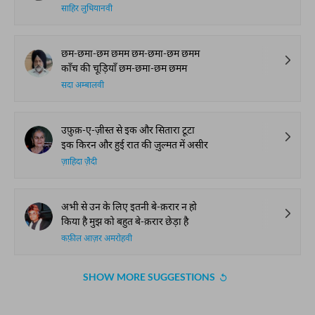
साहिर लुधियानवी
छम-छमा-छम छमम छम-छमा-छम छमम
काँच की चूड़ियाँ छम-छमा-छम छमम
सदा अम्बालवी
उफ़ुक़-ए-ज़ीस्त से इक और सितारा टूटा
इक किरन और हुई रात की ज़ुल्मत में असीर
ज़ाहिदा ज़ैदी
अभी से उन के लिए इतनी बे-क़रार न हो
किया है मुझ को बहुत बे-क़रार छेड़ा है
कफ़ील आज़र अमरोहवी
SHOW MORE SUGGESTIONS