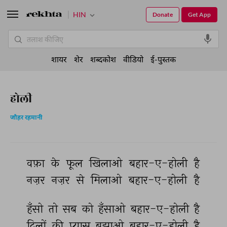
HIN
Donate
Get App
शायर
शेर
शब्दकोश
वीडियो
ई-पुस्तक
होली
जौहर रहमानी
वफ़ा 
के 
फूल 
खिलाओ 
बहार-ए-होली 
है 
नज़र 
नज़र 
से 
मिलाओ 
बहार-ए-होली 
है 
हँसो 
तो 
सब 
को 
हँसाओ 
बहार-ए-होली 
है 
दिलों 
की 
प्यास 
बुझाओ 
बहार-ए-होली 
है 