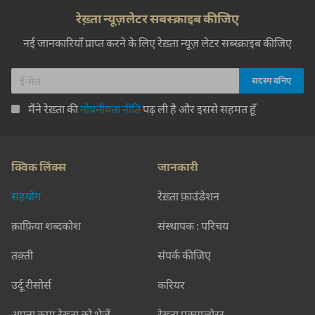
रेख़्ता न्यूज़लेटर सबस्क्राइब कीजिए
नई जानकारियाँ प्राप्त करने के लिए रेख़्ता न्यूज़ लेटर सब्स्क्राइब कीजिए
मैंने रेख़्ता की
गोपनीयता नीति
पढ़ ली है और इससे सहमत हूँ
क्विक लिंक्स
जानकारी
सहयोग
रेख़्ता फ़ाउंडेशन
क़ाफ़िया शब्दकोश
संस्थापक : परिचय
तक़्ती
संपर्क कीजिए
उर्दू रीसोर्स
करियर
अपना काम रेख़्ता को भेजें
रेख़्ता एक्सप्लोरर