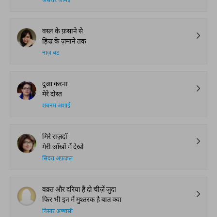
असरार जामई
वस्ल के फ़साने से
हिज्र के ज़माने तक
नाज़ बट
दुआ करना
मेरे दोस्त
शबनम अशाई
मिरे राज़दाँ
मेरी आँखों में देखो
सिदरा अफ़ज़ल
वक़्त और दरिया हैं दो चीज़ें जुदा
फिर भी इन में मुश्तरक है बात क्या
निसार अब्बासी