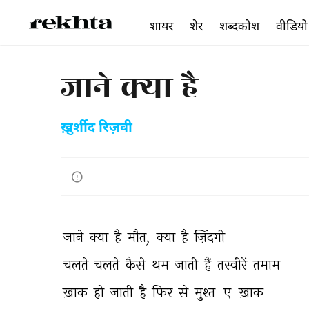
शायर
शेर
शब्दकोश
वीडियो
जाने क्या है
ख़ुर्शीद रिज़वी
जाने 
क्या 
है 
मौत, 
क्या 
है 
ज़िंदगी 
चलते 
चलते 
कैसे 
थम 
जाती 
हैं 
तस्वीरें 
तमाम 
ख़ाक 
हो 
जाती 
है 
फिर 
से 
मुश्त-ए-ख़ाक 