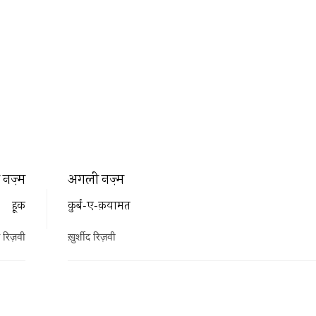
नज़्म
अगली नज़्म
हूक
क़ुर्ब-ए-क़यामत
द रिज़वी
ख़ुर्शीद रिज़वी