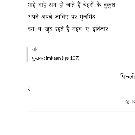
गाहे 
गाहे 
संग 
हो 
जाते 
हैं 
चेहरों 
के 
नुक़ूश 
अपने 
अपने 
ज़ाविए 
पर 
मुंजमिद 
दम-ब-ख़ुद 
रहते 
हैं 
महव-ए-इंतिज़ार 
स्रोत :
पुस्तक
: imkaan (पृष्ठ 107)
पिछली 
ख़ुर्शी