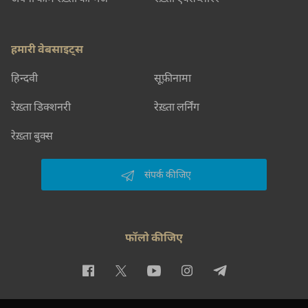
हमारी वेबसाइट्स
हिन्दवी
सूफ़ीनामा
रेख़्ता डिक्शनरी
रेख़्ता लर्निंग
रेख़्ता बुक्स
संपर्क कीजिए
फॉलो कीजिए