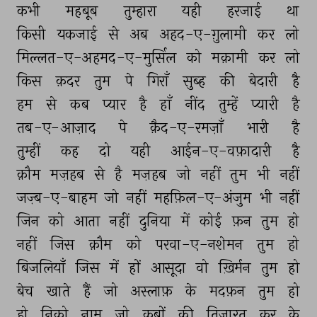
कभी 
महबूब 
तुम्हारा 
यही 
हरजाई 
था 
किसी 
यकजाई 
से 
अब 
अहद-ए-ग़ुलामी 
कर 
लो 
मिल्लत-ए-अहमद-ए-मुर्सिल 
को 
मक़ामी 
कर 
लो 
किस 
क़दर 
तुम 
पे 
गिराँ 
सुब्ह 
की 
बेदारी 
है 
हम 
से 
कब 
प्यार 
है 
हाँ 
नींद 
तुम्हें 
प्यारी 
है 
तब-ए-आज़ाद 
पे 
क़ैद-ए-रमज़ाँ 
भारी 
है 
तुम्हीं 
कह 
दो 
यही 
आईन-ए-वफ़ादारी 
है 
क़ौम 
मज़हब 
से 
है 
मज़हब 
जो 
नहीं 
तुम 
भी 
नहीं 
जज़्ब-ए-बाहम 
जो 
नहीं 
महफ़िल-ए-अंजुम 
भी 
नहीं 
जिन 
को 
आता 
नहीं 
दुनिया 
में 
कोई 
फ़न 
तुम 
हो 
नहीं 
जिस 
क़ौम 
को 
परवा-ए-नशेमन 
तुम 
हो 
बिजलियाँ 
जिस 
में 
हों 
आसूदा 
वो 
ख़िर्मन 
तुम 
हो 
बेच 
खाते 
हैं 
जो 
अस्लाफ़ 
के 
मदफ़न 
तुम 
हो 
हो 
निको 
नाम 
जो 
क़ब्रों 
की 
तिजारत 
कर 
के 