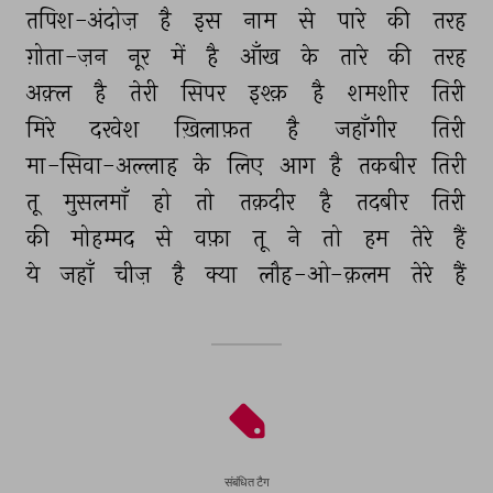
तपिश-अंदोज़ 
है 
इस 
नाम 
से 
पारे 
की 
तरह 
ग़ोता-ज़न 
नूर 
में 
है 
आँख 
के 
तारे 
की 
तरह 
अक़्ल 
है 
तेरी 
सिपर 
इश्क़ 
है 
शमशीर 
तिरी 
मिरे 
दरवेश 
ख़िलाफ़त 
है 
जहाँगीर 
तिरी 
मा-सिवा-अल्लाह 
के 
लिए 
आग 
है 
तकबीर 
तिरी 
तू 
मुसलमाँ 
हो 
तो 
तक़दीर 
है 
तदबीर 
तिरी 
की 
मोहम्मद 
से 
वफ़ा 
तू 
ने 
तो 
हम 
तेरे 
हैं 
ये 
जहाँ 
चीज़ 
है 
क्या 
लौह-ओ-क़लम 
तेरे 
हैं 
संबंधित टैग