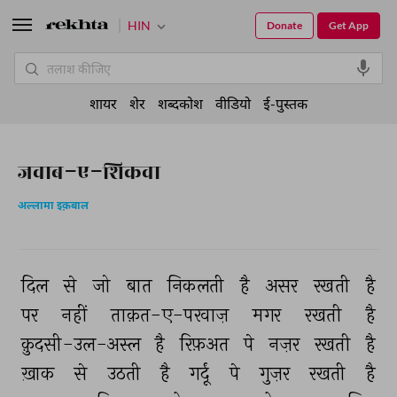
HIN
Donate
Get App
शायर
शेर
शब्दकोश
वीडियो
ई-पुस्तक
जवाब-ए-शिकवा
अल्लामा इक़बाल
दिल 
से 
जो 
बात 
निकलती 
है 
असर 
रखती 
है 
पर 
नहीं 
ताक़त-ए-परवाज़ 
मगर 
रखती 
है 
क़ुदसी-उल-अस्ल 
है 
रिफ़अत 
पे 
नज़र 
रखती 
है 
ख़ाक 
से 
उठती 
है 
गर्दूं 
पे 
गुज़र 
रखती 
है 