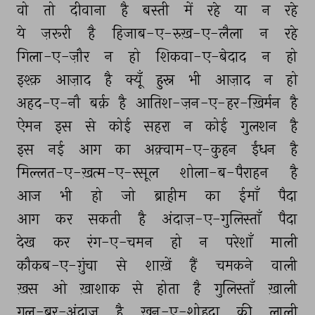
वो 
तो 
दीवाना 
है 
बस्ती 
में 
रहे 
या 
न 
रहे 
ये 
ज़रूरी 
है 
हिजाब-ए-रुख़-ए-लैला 
न 
रहे 
गिला-ए-ज़ौर 
न 
हो 
शिकवा-ए-बेदाद 
न 
हो 
इश्क़ 
आज़ाद 
है 
क्यूँ 
हुस्न 
भी 
आज़ाद 
न 
हो 
अहद-ए-नौ 
बर्क़ 
है 
आतिश-ज़न-ए-हर-ख़िर्मन 
है 
ऐमन 
इस 
से 
कोई 
सहरा 
न 
कोई 
गुलशन 
है 
इस 
नई 
आग 
का 
अक़्वाम-ए-कुहन 
ईंधन 
है 
मिल्लत-ए-ख़त्म-ए-रसूल 
शोला-ब-पैराहन 
है 
आज 
भी 
हो 
जो 
ब्राहीम 
का 
ईमाँ 
पैदा 
आग 
कर 
सकती 
है 
अंदाज़-ए-गुलिस्ताँ 
पैदा 
देख 
कर 
रंग-ए-चमन 
हो 
न 
परेशाँ 
माली 
कौकब-ए-ग़ुंचा 
से 
शाख़ें 
हैं 
चमकने 
वाली 
ख़स 
ओ 
ख़ाशाक 
से 
होता 
है 
गुलिस्ताँ 
ख़ाली 
गुल-बर-अंदाज़ 
है 
ख़ून-ए-शोहदा 
की 
लाली 