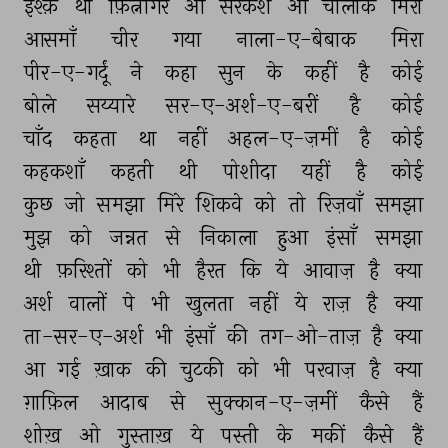
इश्क़ 
था 
फ़ित्नागर 
ओ 
सरकश 
ओ 
चालाक 
मिरा 
आसमाँ 
चीर 
गया 
नाला-ए-बेबाक 
मिरा 
पीर-ए-गर्दूं 
ने 
कहा 
सुन 
के 
कहीं 
है 
कोई 
बोले 
सय्यारे 
सर-ए-अर्श-ए-बरीं 
है 
कोई 
चाँद 
कहता 
था 
नहीं 
अहल-ए-ज़मीं 
है 
कोई 
कहकशाँ 
कहती 
थी 
पोशीदा 
यहीं 
है 
कोई 
कुछ 
जो 
समझा 
मिरे 
शिकवे 
को 
तो 
रिज़वाँ 
समझा 
मुझ 
को 
जन्नत 
से 
निकाला 
हुआ 
इंसाँ 
समझा 
थी 
फ़रिश्तों 
को 
भी 
हैरत 
कि 
ये 
आवाज़ 
है 
क्या 
अर्श 
वालों 
पे 
भी 
खुलता 
नहीं 
ये 
राज़ 
है 
क्या 
ता-सर-ए-अर्श 
भी 
इंसाँ 
की 
तग-ओ-ताज़ 
है 
क्या 
आ 
गई 
ख़ाक 
की 
चुटकी 
को 
भी 
परवाज़ 
है 
क्या 
ग़ाफ़िल 
आदाब 
से 
सुक्कान-ए-ज़मीं 
कैसे 
हैं 
शोख़ 
ओ 
गुस्ताख़ 
ये 
पस्ती 
के 
मकीं 
कैसे 
हैं 