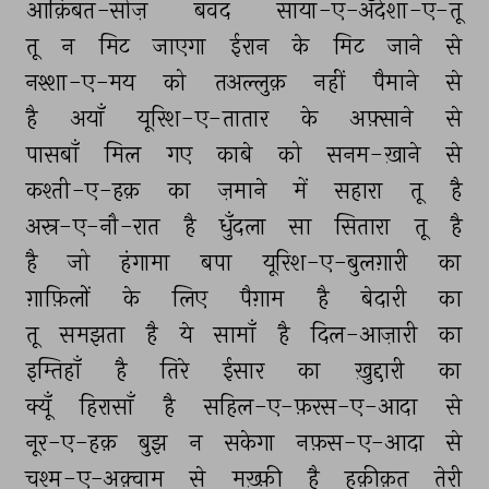
आक़िबत-सोज़ 
बवद 
साया-ए-अँदेशा-ए-तू 
तू 
न 
मिट 
जाएगा 
ईरान 
के 
मिट 
जाने 
से 
नश्शा-ए-मय 
को 
तअल्लुक़ 
नहीं 
पैमाने 
से 
है 
अयाँ 
यूरिश-ए-तातार 
के 
अफ़्साने 
से 
पासबाँ 
मिल 
गए 
काबे 
को 
सनम-ख़ाने 
से 
कश्ती-ए-हक़ 
का 
ज़माने 
में 
सहारा 
तू 
है 
अस्र-ए-नौ-रात 
है 
धुँदला 
सा 
सितारा 
तू 
है 
है 
जो 
हंगामा 
बपा 
यूरिश-ए-बुलग़ारी 
का 
ग़ाफ़िलों 
के 
लिए 
पैग़ाम 
है 
बेदारी 
का 
तू 
समझता 
है 
ये 
सामाँ 
है 
दिल-आज़ारी 
का 
इम्तिहाँ 
है 
तिरे 
ईसार 
का 
ख़ुद्दारी 
का 
क्यूँ 
हिरासाँ 
है 
सहिल-ए-फ़रस-ए-आदा 
से 
नूर-ए-हक़ 
बुझ 
न 
सकेगा 
नफ़स-ए-आदा 
से 
चश्म-ए-अक़्वाम 
से 
मख़्फ़ी 
है 
हक़ीक़त 
तेरी 