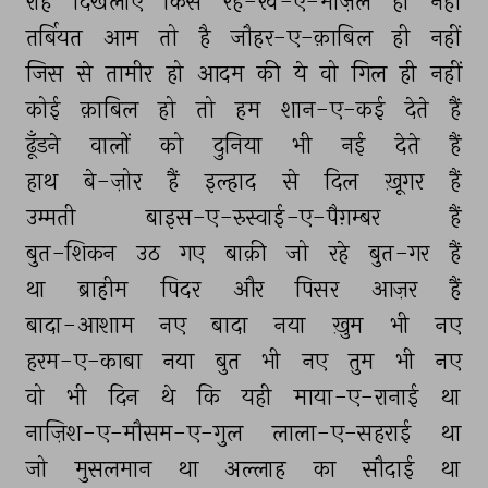
राह 
दिखलाएँ 
किसे 
रह-रव-ए-मंज़िल 
ही 
नहीं 
तर्बियत 
आम 
तो 
है 
जौहर-ए-क़ाबिल 
ही 
नहीं 
जिस 
से 
तामीर 
हो 
आदम 
की 
ये 
वो 
गिल 
ही 
नहीं 
कोई 
क़ाबिल 
हो 
तो 
हम 
शान-ए-कई 
देते 
हैं 
ढूँडने 
वालों 
को 
दुनिया 
भी 
नई 
देते 
हैं 
हाथ 
बे-ज़ोर 
हैं 
इल्हाद 
से 
दिल 
ख़ूगर 
हैं 
उम्मती 
बाइस-ए-रुस्वाई-ए-पैग़म्बर 
हैं 
बुत-शिकन 
उठ 
गए 
बाक़ी 
जो 
रहे 
बुत-गर 
हैं 
था 
ब्राहीम 
पिदर 
और 
पिसर 
आज़र 
हैं 
बादा-आशाम 
नए 
बादा 
नया 
ख़ुम 
भी 
नए 
हरम-ए-काबा 
नया 
बुत 
भी 
नए 
तुम 
भी 
नए 
वो 
भी 
दिन 
थे 
कि 
यही 
माया-ए-रानाई 
था 
नाज़िश-ए-मौसम-ए-गुल 
लाला-ए-सहराई 
था 
जो 
मुसलमान 
था 
अल्लाह 
का 
सौदाई 
था 