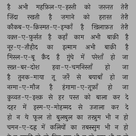
है 
अभी 
महफ़िल-ए-हस्ती 
को 
ज़रूरत 
तेरी 
ज़िंदा 
रखती 
है 
ज़माने 
को 
हरारत 
तेरी 
कौकब-ए-क़िस्मत-ए-इम्काँ 
है 
ख़िलाफ़त 
तेरी 
वक़्त-ए-फ़ुर्सत 
है 
कहाँ 
काम 
अभी 
बाक़ी 
है 
नूर-ए-तौहीद 
का 
इत्माम 
अभी 
बाक़ी 
है 
मिस्ल-ए-बू 
क़ैद 
है 
ग़ुंचे 
में 
परेशाँ 
हो 
जा 
रख़्त-बर-दोश 
हवा-ए-चमनिस्ताँ 
हो 
जा 
है 
तुनक-माया 
तू 
ज़र्रे 
से 
बयाबाँ 
हो 
जा 
नग़्मा-ए-मौज 
है 
हंगामा-ए-तूफ़ाँ 
हो 
जा 
क़ुव्वत-ए-इश्क़ 
से 
हर 
पस्त 
को 
बाला 
कर 
दे 
दहर 
में 
इस्म-ए-मोहम्मद 
से 
उजाला 
कर 
दे 
हो 
न 
ये 
फूल 
तो 
बुलबुल 
का 
तरन्नुम 
भी 
न 
हो 
चमन-ए-दह्र 
में 
कलियों 
का 
तबस्सुम 
भी 
न 
हो 