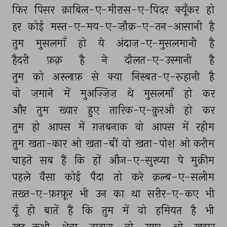
फिर 
पिसर 
क़ाबिल-ए-मीरास-ए-पिदर 
क्यूँकर 
हो 
हर 
कोई 
मस्त-ए-मय-ए-ज़ौक़-ए-तन-आसानी 
है 
तुम 
मुसलमाँ 
हो 
ये 
अंदाज़-ए-मुसलमानी 
है 
हैदरी 
फ़क़्र 
है 
ने 
दौलत-ए-उस्मानी 
है 
तुम 
को 
अस्लाफ़ 
से 
क्या 
निस्बत-ए-रूहानी 
है 
वो 
ज़माने 
में 
मुअज़्ज़िज़ 
थे 
मुसलमाँ 
हो 
कर 
और 
तुम 
ख़्वार 
हुए 
तारिक-ए-क़ुरआँ 
हो 
कर 
तुम 
हो 
आपस 
में 
ग़ज़बनाक 
वो 
आपस 
में 
रहीम 
तुम 
ख़ता-कार 
ओ 
ख़ता-बीं 
वो 
ख़ता-पोश 
ओ 
करीम 
चाहते 
सब 
हैं 
कि 
हों 
औज-ए-सुरय्या 
पे 
मुक़ीम 
पहले 
वैसा 
कोई 
पैदा 
तो 
करे 
क़ल्ब-ए-सलीम 
तख़्त-ए-फ़ग़्फ़ूर 
भी 
उन 
का 
था 
सरीर-ए-कए 
भी 
यूँ 
ही 
बातें 
हैं 
कि 
तुम 
में 
वो 
हमियत 
है 
भी 