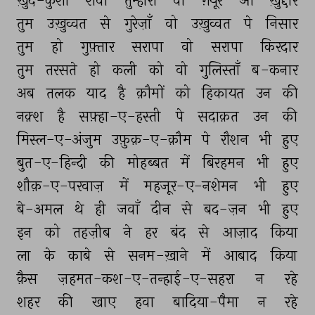
ख़ुद-कुशी 
शेवा 
तुम्हारा 
वो 
ग़यूर 
ओ 
ख़ुद्दार 
तुम 
उख़ुव्वत 
से 
गुरेज़ाँ 
वो 
उख़ुव्वत 
पे 
निसार 
तुम 
हो 
गुफ़्तार 
सरापा 
वो 
सरापा 
किरदार 
तुम 
तरसते 
हो 
कली 
को 
वो 
गुलिस्ताँ 
ब-कनार 
अब 
तलक 
याद 
है 
क़ौमों 
को 
हिकायत 
उन 
की 
नक़्श 
है 
सफ़्हा-ए-हस्ती 
पे 
सदाक़त 
उन 
की 
मिस्ल-ए-अंजुम 
उफ़ुक़-ए-क़ौम 
पे 
रौशन 
भी 
हुए 
बुत-ए-हिन्दी 
की 
मोहब्बत 
में 
बिरहमन 
भी 
हुए 
शौक़-ए-परवाज़ 
में 
महजूर-ए-नशेमन 
भी 
हुए 
बे-अमल 
थे 
ही 
जवाँ 
दीन 
से 
बद-ज़न 
भी 
हुए 
इन 
को 
तहज़ीब 
ने 
हर 
बंद 
से 
आज़ाद 
किया 
ला 
के 
काबे 
से 
सनम-ख़ाने 
में 
आबाद 
किया 
क़ैस 
ज़हमत-कश-ए-तन्हाई-ए-सहरा 
न 
रहे 
शहर 
की 
खाए 
हवा 
बादिया-पैमा 
न 
रहे 