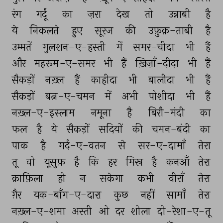
रंग 
गर्दूं 
का 
ज़रा 
देख 
तो 
उन्नाबी 
है 
ये 
निकलते 
हुए 
सूरज 
की 
उफ़ुक़-ताबी 
है 
उम्मतें 
गुलशन-ए-हस्ती 
में 
समर-चीदा 
भी 
हैं 
और 
महरूम-ए-समर 
भी 
हैं 
ख़िज़ाँ-दीदा 
भी 
हैं 
सैकड़ों 
नख़्ल 
हैं 
काहीदा 
भी 
बालीदा 
भी 
हैं 
सैकड़ों 
बत्न-ए-चमन 
में 
अभी 
पोशीदा 
भी 
हैं 
नख़्ल-ए-इस्लाम 
नमूना 
है 
बिरौ-मंदी 
का 
फल 
है 
ये 
सैकड़ों 
सदियों 
की 
चमन-बंदी 
का 
पाक 
है 
गर्द-ए-वतन 
से 
सर-ए-दामाँ 
तेरा 
तू 
वो 
यूसुफ़ 
है 
कि 
हर 
मिस्र 
है 
कनआँ 
तेरा 
क़ाफ़िला 
हो 
न 
सकेगा 
कभी 
वीराँ 
तेरा 
ग़ैर 
यक-बाँग-ए-दारा 
कुछ 
नहीं 
सामाँ 
तेरा 
नख़्ल-ए-शमा 
अस्ती 
ओ 
दर 
शोला 
दो-रेशा-ए-तू 