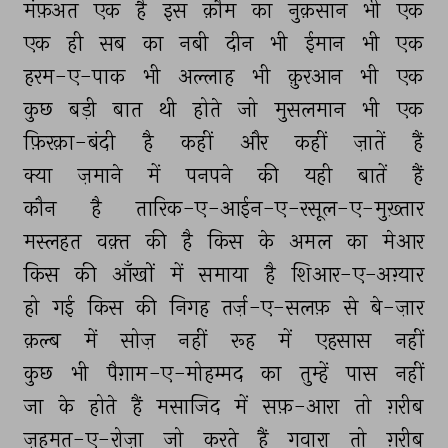
मंफ़अत 
एक 
है 
इस 
क़ौम 
का 
नुक़सान 
भी 
एक 
एक 
ही 
सब 
का 
नबी 
दीन 
भी 
ईमान 
भी 
एक 
हरम-ए-पाक 
भी 
अल्लाह 
भी 
क़ुरआन 
भी 
एक 
कुछ 
बड़ी 
बात 
थी 
होते 
जो 
मुसलमान 
भी 
एक 
फ़िरक़ा-बंदी 
है 
कहीं 
और 
कहीं 
ज़ातें 
हैं 
क्या 
ज़माने 
में 
पनपने 
की 
यही 
बातें 
हैं 
कौन 
है 
तारिक-ए-आईन-ए-रसूल-ए-मुख़्तार 
मस्लहत 
वक़्त 
की 
है 
किस 
के 
अमल 
का 
मेआर 
किस 
की 
आँखों 
में 
समाया 
है 
शिआर-ए-अग़्यार 
हो 
गई 
किस 
की 
निगह 
तर्ज़-ए-सलफ़ 
से 
बे-ज़ार 
क़ल्ब 
में 
सोज़ 
नहीं 
रूह 
में 
एहसास 
नहीं 
कुछ 
भी 
पैग़ाम-ए-मोहम्मद 
का 
तुम्हें 
पास 
नहीं 
जा 
के 
होते 
हैं 
मसाजिद 
में 
सफ़-आरा 
तो 
ग़रीब 
ज़हमत-ए-रोज़ा 
जो 
करते 
हैं 
गवारा 
तो 
ग़रीब 