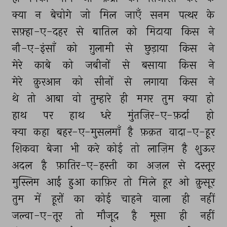
क्या 
न 
बेचोगे 
जो 
मिल 
जाएँ 
सनम 
पत्थर 
के 
सफ़्हा-ए-दहर 
से 
बातिल 
को 
मिटाया 
किस 
ने 
नौ-ए-इंसाँ 
को 
ग़ुलामी 
से 
छुड़ाया 
किस 
ने 
मेरे 
काबे 
को 
जबीनों 
से 
बसाया 
किस 
ने 
मेरे 
क़ुरआन 
को 
सीनों 
से 
लगाया 
किस 
ने 
थे 
तो 
आबा 
वो 
तुम्हारे 
ही 
मगर 
तुम 
क्या 
हो 
हाथ 
पर 
हाथ 
धरे 
मुंतज़िर-ए-फ़र्दा 
हो 
क्या 
कहा 
बहर-ए-मुसलमाँ 
है 
फ़क़त 
वादा-ए-हूर 
शिकवा 
बेजा 
भी 
करे 
कोई 
तो 
लाज़िम 
है 
शुऊर 
अदल 
है 
फ़ातिर-ए-हस्ती 
का 
अज़ल 
से 
दस्तूर 
मुस्लिम 
आईं 
हुआ 
काफ़िर 
तो 
मिले 
हूर 
ओ 
क़ुसूर 
तुम 
में 
हूरों 
का 
कोई 
चाहने 
वाला 
ही 
नहीं 
जल्वा-ए-तूर 
तो 
मौजूद 
है 
मूसा 
ही 
नहीं 