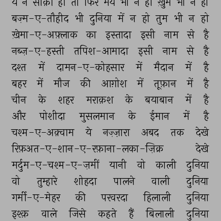
ये 
न 
साक़ी 
हो 
तो 
फिर 
मय 
भी 
न 
हो 
ख़ुम 
भी 
न 
हो 
बज़्म-ए-तौहीद 
भी 
दुनिया 
में 
न 
हो 
तुम 
भी 
न 
हो 
ख़ेमा-ए-अफ़्लाक 
का 
इस्तादा 
इसी 
नाम 
से 
है 
नब्ज़-ए-हस्ती 
तपिश-आमादा 
इसी 
नाम 
से 
है 
दश्त 
में 
दामन-ए-कोहसार 
में 
मैदान 
में 
है 
बहर 
में 
मौज 
की 
आग़ोश 
में 
तूफ़ान 
में 
है 
चीन 
के 
शहर 
मराक़श 
के 
बयाबान 
में 
है 
और 
पोशीदा 
मुसलमान 
के 
ईमान 
में 
है 
चश्म-ए-अक़्वाम 
ये 
नज़्ज़ारा 
अबद 
तक 
देखे 
रिफ़अत-ए-शान-ए-रफ़ाना-लका-ज़िक्र 
देखे 
मर्दुम-ए-चश्म-ए-ज़मीं 
यानी 
वो 
काली 
दुनिया 
वो 
तुम्हारे 
शोहदा 
पालने 
वाली 
दुनिया 
गर्मी-ए-मेहर 
की 
परवरदा 
हिलाली 
दुनिया 
इश्क़ 
वाले 
जिसे 
कहते 
हैं 
बिलाली 
दुनिया 