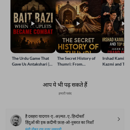
The Urdu Game That
The Secret History of
Irshad Kamil, B
Gave Us Antakshari |
Thumri: From
Kazmi and Top
Bait Bazi Explained
Lucknow’s Courts to
Poets Live at t
Global Stages
e-Rekhta Lond
Mushaira
आप ये भी पढ़ सकते हैं
हमारी पसंद
है दसहरा यादगार-ए۔अज़्मत۔ए۔हिन्दोस्ताँ
हिंदुओं की इक क़दीमी फ़त्ह-ओ-नुसरत का निशाँ
मुंशी नौबत राय नज़र लखनवी