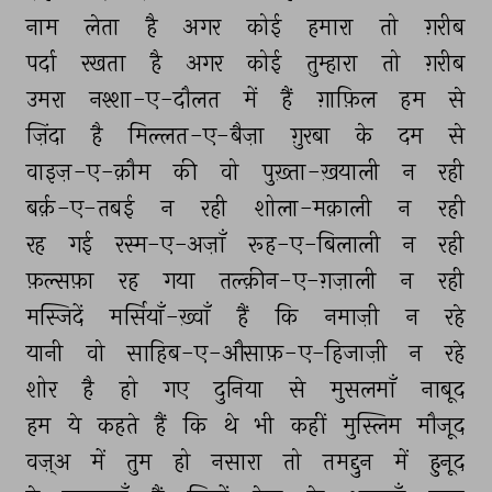
नाम 
लेता 
है 
अगर 
कोई 
हमारा 
तो 
ग़रीब 
पर्दा 
रखता 
है 
अगर 
कोई 
तुम्हारा 
तो 
ग़रीब 
उमरा 
नश्शा-ए-दौलत 
में 
हैं 
ग़ाफ़िल 
हम 
से 
ज़िंदा 
है 
मिल्लत-ए-बैज़ा 
ग़ुरबा 
के 
दम 
से 
वाइज़-ए-क़ौम 
की 
वो 
पुख़्ता-ख़याली 
न 
रही 
बर्क़-ए-तबई 
न 
रही 
शोला-मक़ाली 
न 
रही 
रह 
गई 
रस्म-ए-अज़ाँ 
रूह-ए-बिलाली 
न 
रही 
फ़ल्सफ़ा 
रह 
गया 
तल्क़ीन-ए-ग़ज़ाली 
न 
रही 
मस्जिदें 
मर्सियाँ-ख़्वाँ 
हैं 
कि 
नमाज़ी 
न 
रहे 
यानी 
वो 
साहिब-ए-औसाफ़-ए-हिजाज़ी 
न 
रहे 
शोर 
है 
हो 
गए 
दुनिया 
से 
मुसलमाँ 
नाबूद 
हम 
ये 
कहते 
हैं 
कि 
थे 
भी 
कहीं 
मुस्लिम 
मौजूद 
वज़्अ 
में 
तुम 
हो 
नसारा 
तो 
तमद्दुन 
में 
हुनूद 