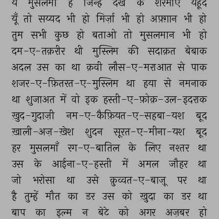
ये 
मुसलमाँ 
हैं 
जिन्हें 
देख 
के 
शरमाएँ 
यहूद 
यूँ 
तो 
सय्यद 
भी 
हो 
मिर्ज़ा 
भी 
हो 
अफ़्ग़ान 
भी 
हो 
तुम 
सभी 
कुछ 
हो 
बताओ 
तो 
मुसलमान 
भी 
हो 
दम-ए-तक़रीर 
थी 
मुस्लिम 
की 
सदाक़त 
बेबाक 
अदल 
उस 
का 
था 
क़वी 
लौस-ए-मराआत 
से 
पाक 
शजर-ए-फ़ितरत-ए-मुस्लिम 
था 
हया 
से 
नमनाक 
था 
शुजाअत 
में 
वो 
इक 
हस्ती-ए-फ़ोक़-उल-इदराक 
ख़ुद-गुदाज़ी 
नम-ए-कैफ़ियत-ए-सहबा-यश 
बूद 
ख़ाली-अज़-ख़ेश 
शुदन 
सूरत-ए-मीना-यश 
बूद 
हर 
मुसलमाँ 
रग-ए-बातिल 
के 
लिए 
नश्तर 
था 
उस 
के 
आईना-ए-हस्ती 
में 
अमल 
जौहर 
था 
जो 
भरोसा 
था 
उसे 
क़ुव्वत-ए-बाज़ू 
पर 
था 
है 
तुम्हें 
मौत 
का 
डर 
उस 
को 
ख़ुदा 
का 
डर 
था 
बाप 
का 
इल्म 
न 
बेटे 
को 
अगर 
अज़बर 
हो 