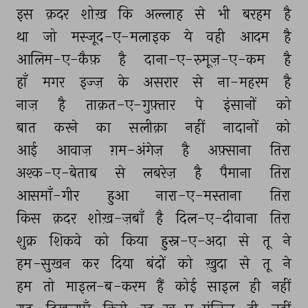
इस 
क़दर 
शोख़ 
कि 
अल्लाह 
से 
भी 
बरहम 
है 
था 
जो 
मस्जूद-ए-मलाइक 
ये 
वही 
आदम 
है 
आलिम-ए-कैफ़ 
है 
दाना-ए-रुमूज़-ए-कम 
है 
हाँ 
मगर 
इज्ज़ 
के 
असरार 
से 
ना-महरम 
है 
नाज़ 
है 
ताक़त-ए-गुफ़्तार 
पे 
इंसानों 
को 
बात 
करने 
का 
सलीक़ा 
नहीं 
नादानों 
को 
आई 
आवाज़ 
ग़म-अंगेज़ 
है 
अफ़्साना 
तिरा 
अश्क-ए-बेताब 
से 
लबरेज़ 
है 
पैमाना 
तिरा 
आसमाँ-गीर 
हुआ 
नारा-ए-मस्ताना 
तिरा 
किस 
क़दर 
शोख़-ज़बाँ 
है 
दिल-ए-दीवाना 
तिरा 
शुक्र 
शिकवे 
को 
किया 
हुस्न-ए-अदा 
से 
तू 
ने 
हम-सुख़न 
कर 
दिया 
बंदों 
को 
ख़ुदा 
से 
तू 
ने 
हम 
तो 
माइल-ब-करम 
हैं 
कोई 
साइल 
ही 
नहीं 