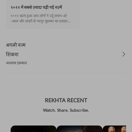
२०२२ में सबसे ज़्यादा पढ़ी गई नज़्में
२०२२ ख़त्म हुआ आप लोगों ने उर्दू ज़बान-ओ
-अदब और शाइरी से भरपूर मुहब्बत का इज़हार
किया है । इस कलेक्शन में हम उन 10 नज़्मों को पेश
कर रहे हैं जो रेख़्ता पर सबसे ज़्यादा पढ़ी गईं हैं।
अगली नज़्म
शिकवा
अल्लामा इक़बाल
REKHTA RECENT
Watch. Share. Subscribe.