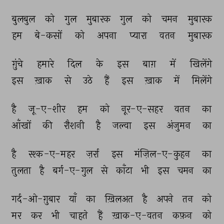
बुलबुल 
को 
गुल 
मुबारक 
गुल 
को 
चमन 
मुबारक 
हम 
बे-कसों 
को 
अपना 
प्यारा 
वतन 
मुबारक 
ग़ुंचे 
हमारे 
दिल 
के 
इस 
बाग़ 
में 
खिलेंगे 
इस 
ख़ाक 
से 
उठे 
हैं 
इस 
ख़ाक 
में 
मिलेंगे 
है 
जू-ए-शीर 
हम 
को 
नूर-ए-सहर 
वतन 
का 
आँखों 
की 
रौशनी 
है 
जल्वा 
इस 
अंजुमन 
का 
है 
रश्क-ए-महर 
ज़र्रा 
इस 
मंज़िल-ए-कुहन 
का 
तुलता 
है 
बर्ग-ए-गुल 
से 
काँटा 
भी 
इस 
चमन 
का 
गर्द-ओ-ग़ुबार 
याँ 
का 
ख़िलअत 
है 
अपने 
तन 
को 
मर 
कर 
भी 
चाहते 
हैं 
ख़ाक-ए-वतन 
कफ़न 
को 