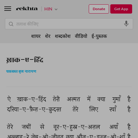
HIN
Donate
Get App
शायर
शेर
शब्दकोश
वीडियो
ई-पुस्तक
ख़ाक-ए-हिंद
चकबस्त बृज नारायण
ऐ 
ख़ाक-ए-हिंद 
तेरी 
अज़्मत 
में 
क्या 
गुमाँ 
है 
दरिया-ए-फ़ैज़-ए-क़ुदरत 
तेरे 
लिए 
रवाँ 
है 
तेरे 
जबीं 
से 
नूर-ए-हुस्न-ए-अज़ल 
अयाँ 
है 
अल्लाह-रे 
ज़ेब-ओ-ज़ीनत 
क्या 
औज-ए-इज़्ज़-ओ-शाँ 
है 