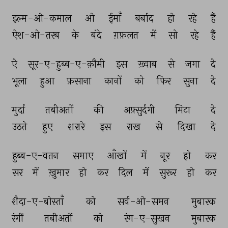
इल्म-ओ-कमाल 
ओ 
ईमाँ 
बर्बाद 
हो 
रहे 
हैं 
ऐश-ओ-तरब 
के 
बंदे 
ग़फ़लत 
में 
सो 
रहे 
हैं 
ऐ 
सूर-ए-हुब्ब-ए-क़ौमी 
इस 
ख़्वाब 
से 
जगा 
दे 
भूला 
हुआ 
फ़साना 
कानों 
को 
फिर 
सुना 
दे 
मुर्दा 
तबीअतों 
की 
अफ़्सुर्दगी 
मिटा 
दे 
उठते 
हुए 
शरारे 
इस 
राख 
से 
दिखा 
दे 
हुब्ब-ए-वतन 
समाए 
आँखों 
में 
नूर 
हो 
कर 
सर 
में 
ख़ुमार 
हो 
कर 
दिल 
में 
सुरूर 
हो 
कर 
शैदा-ए-बोस्ताँ 
को 
सर्व-ओ-समन 
मुबारक 
रंगीं 
तबीअतों 
को 
रंग-ए-सुख़न 
मुबारक 