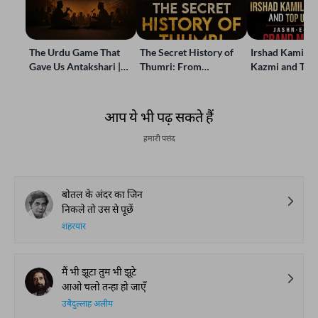
The Urdu Game That
The Secret History of
Irshad Kamil, B
Gave Us Antakshari |
Thumri: From
Kazmi and Top
Bait Bazi Explained
Lucknow’s Courts to
Poets Live at t
Global Stages
e-Rekhta Lond
Mushaira
आप ये भी पढ़ सकते हैं
हमारी पसंद
बोतल के अंदर का जिन
निकले तो उस से पूछें
शहरयार
मैं भी झूटा तुम भी झूटे
आओ चलो तन्हा हो जाएँ
उबैदुल्लाह अलीम