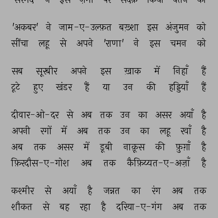
'अकबर' 
ने 
जाम-ए-उल्फ़त 
बख़्शा 
इस 
अंजुमन 
को 
सींचा 
लहू 
से 
अपने 
'राणा' 
ने 
इस 
चमन 
को 
सब 
सूरबीर 
अपने 
इस 
ख़ाक 
में 
निहाँ 
हैं 
टूटे 
हुए 
खंडर 
हैं 
या 
उन 
की 
हड्डियाँ 
हैं 
दीवार-ओ-दर 
से 
अब 
तक 
उन 
का 
असर 
अयाँ 
है 
अपनी 
रगों 
में 
अब 
तक 
उन 
का 
लहू 
रवाँ 
है 
अब 
तक 
असर 
में 
डूबी 
नाक़ूस 
की 
फ़ुग़ाँ 
है 
फ़िरदौस-ए-गोश 
अब 
तक 
कैफ़िय्यत-ए-अज़ाँ 
है 
कश्मीर 
से 
अयाँ 
है 
जन्नत 
का 
रंग 
अब 
तक 
शौकत 
से 
बह 
रहा 
है 
दरिया-ए-गंग 
अब 
तक 