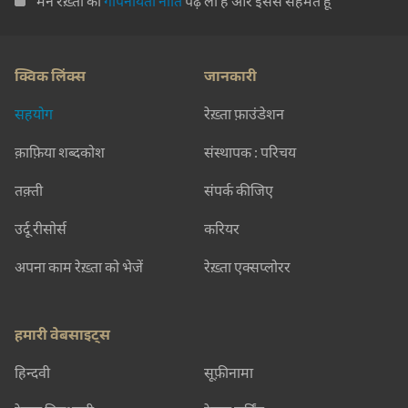
मैंने रेख़्ता की
गोपनीयता नीति
पढ़ ली है और इससे सहमत हूँ
क्विक लिंक्स
जानकारी
सहयोग
रेख़्ता फ़ाउंडेशन
क़ाफ़िया शब्दकोश
संस्थापक : परिचय
तक़्ती
संपर्क कीजिए
उर्दू रीसोर्स
करियर
अपना काम रेख़्ता को भेजें
रेख़्ता एक्सप्लोरर
हमारी वेबसाइट्स
हिन्दवी
सूफ़ीनामा