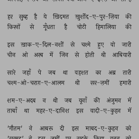
हर 
सुब्ह 
है 
ये 
ख़िदमत 
ख़ुर्शीद-ए-पुर-ज़िया 
की 
किरनों 
से 
गूँधता 
है 
चोटी 
हिमालिया 
की 
इस 
ख़ाक-ए-दिल-नशीं 
से 
चश्मे 
हुए 
वो 
जारी 
चीन 
ओ 
अरब 
में 
जिन 
से 
होती 
थी 
आबियारी 
सारे 
जहाँ 
पे 
जब 
था 
वहशत 
का 
अब्र 
तारी 
चश्म-ओ-चराग़-ए-आलम 
थी 
सर-ज़मीं 
हमारी 
शम-ए-अदब 
न 
थी 
जब 
यूनाँ 
की 
अंजुमन 
में 
ताबाँ 
था 
महर-ए-दानिश 
इस 
वादी-ए-कुहन 
में 
'गौतम' 
ने 
आबरू 
दी 
इस 
माबद-ए-कुहन 
को 
'सरमद' 
ने 
इस 
ज़मीं 
पर 
सदक़े 
किया 
वतन 
को 