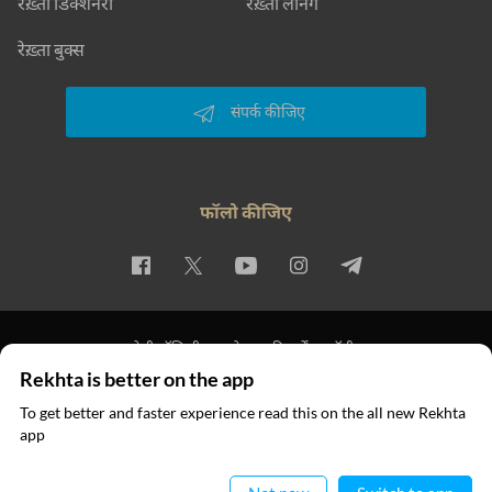
रेख़्ता डिक्शनरी
रेख़्ता लर्निंग
रेख़्ता बुक्स
संपर्क कीजिए
फॉलो कीजिए
प्राइवेसी पॉलिसी
इस्तेमाल की शर्तें
कॉपीराइट
Rekhta is better on the app
© 2026 Rekhta™ Foundation. All rights reserved.
To get better and faster experience read this on the all new Rekhta
app
ऐप में पढ़िए