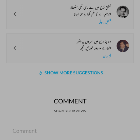
شفق نزع میں لے رہی تھی سنبھالا
اندھیرے کا غم کھا رہا تھا اجالا
شکیل بدایونی
وہ جا رہی ہیں سروں پہ پتھر
اٹھائے مزدور عورتیں کچھ
فخر زمان
SHOW MORE SUGGESTIONS
COMMENT
SHARE YOUR VIEWS
Comment