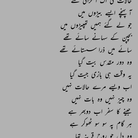
حالات 
کی 
اک 
انگڑائی 
سے 
آ 
پہنچے 
ایسے 
بیڑوں 
میں 
جو 
لے 
گئے 
ہمیں 
تھپیڑوں 
میں 
بچپن 
کے 
سہانے 
سائے 
تھے 
سائے 
میں 
ذرا 
سستائے 
تھے 
وہ 
دور 
مقدس 
بیت 
گیا 
یہ 
وقت 
ہی 
بازی 
جیت 
گیا 
اب 
ویسے 
مرے 
حالات 
نہیں 
وہ 
چیز 
نہیں 
وہ 
بات 
نہیں 
جینے 
کا 
سفر 
اب 
دوبھر 
ہے 
ہر 
گام 
پہ 
سو 
سو 
ٹھوکر 
ہے 
وہ 
دل 
جو 
روح 
قرینہ 
تھا 