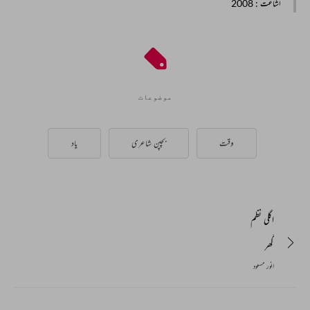
اشاعت
: 2008
موضوعات
وقت
بچپن شاعری
یاد
اگلی نظم
گھر
انور مسعود