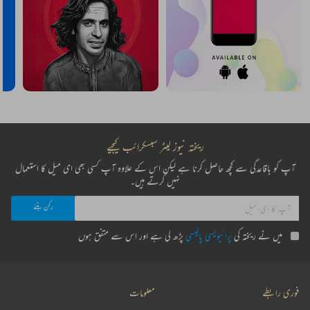
ریختہ نیوز لیٹر سبسکرائب کیجیے
آپ کو باقاعدگی سے کچھ حاصل کرنا ہے لیکن اس کے علاوہ آپ کسی بھی ای میل کا استعمال
نہیں کرتے ہیں۔
میں نے ریختہ کی
پرائیویسی پالیسی
پڑھ لی ہے اور اس سے متفق ہوں
فوری رابطے
معلومات