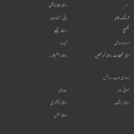
عطیہ
ریختہ فاؤنڈیشن
فرہنگ قافیہ
بانی : تعارف
تقطیع
رابطہ کیجیے
اردو وسائل
کیریئر
اپنی تخلیقات ریختہ کو بھیجیں
ریختہ ایکسپلورر
ہماری ویب سائٹس
صوفی نامہ
ہندوی
ریختہ لرننگ
ریختہ ڈکشنری
ریختہ بکس