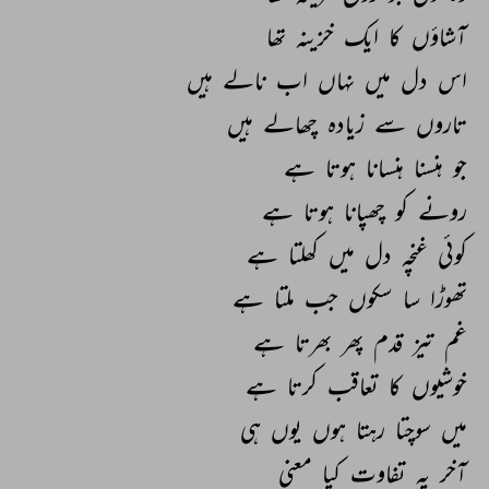
آشاؤں 
کا 
ایک 
خزینہ 
تھا 
اس 
دل 
میں 
نہاں 
اب 
نالے 
ہیں 
تاروں 
سے 
زیادہ 
چھالے 
ہیں 
جو 
ہنسنا 
ہنسانا 
ہوتا 
ہے 
رونے 
کو 
چھپانا 
ہوتا 
ہے 
کوئی 
غنچہ 
دل 
میں 
کھلتا 
ہے 
تھوڑا 
سا 
سکوں 
جب 
ملتا 
ہے 
غم 
تیز 
قدم 
پھر 
بھرتا 
ہے 
خوشیوں 
کا 
تعاقب 
کرتا 
ہے 
میں 
سوچتا 
رہتا 
ہوں 
یوں 
ہی 
آخر 
یہ 
تفاوت 
کیا 
معنی 