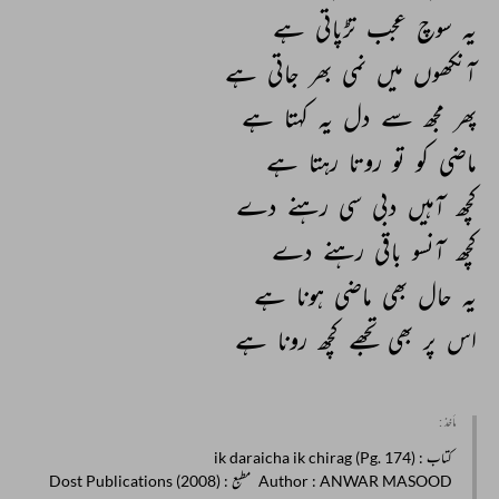
یہ 
سوچ 
عجب 
تڑپاتی 
ہے 
آنکھوں 
میں 
نمی 
بھر 
جاتی 
ہے 
پھر 
مجھ 
سے 
دل 
یہ 
کہتا 
ہے 
ماضی 
کو 
تو 
روتا 
رہتا 
ہے 
کچھ 
آہیں 
دبی 
سی 
رہنے 
دے 
کچھ 
آنسو 
باقی 
رہنے 
دے 
یہ 
حال 
بھی 
ماضی 
ہونا 
ہے 
اس 
پر 
بھی 
تجھے 
کچھ 
رونا 
ہے 
مأخذ :
کتاب
: ik daraicha ik chirag (Pg. 174)
: ANWAR MASOOD
Author
مطبع
: Dost Publications (2008)