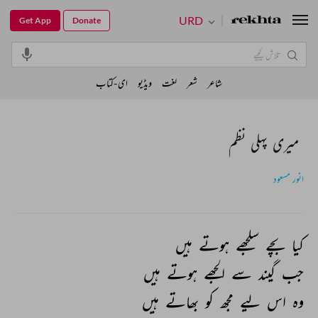
URD
Get App
Donate
شاعر
شعر
لغت
ویڈیو
ای-کتاب
میری پہلی نظم
انور مسعود
کیا 
بچے 
سلجھے 
ہوتے 
ہیں 
جب 
گیند 
سے 
الجھے 
ہوتے 
ہیں 
وہ 
اس 
لیے 
مجھ 
کو 
بھاتے 
ہیں 