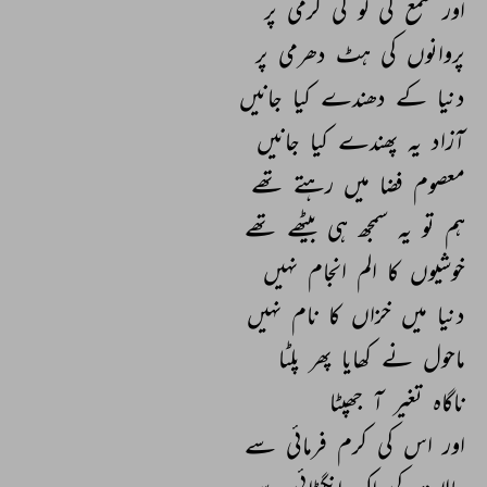
اور 
شمع 
کی 
لو 
کی 
گرمی 
پر 
پروانوں 
کی 
ہٹ 
دھرمی 
پر 
دنیا 
کے 
دھندے 
کیا 
جانیں 
آزاد 
یہ 
پھندے 
کیا 
جانیں 
معصوم 
فضا 
میں 
رہتے 
تھے 
ہم 
تو 
یہ 
سمجھ 
ہی 
بیٹھے 
تھے 
خوشیوں 
کا 
الم 
انجام 
نہیں 
دنیا 
میں 
خزاں 
کا 
نام 
نہیں 
ماحول 
نے 
کھایا 
پھر 
پلٹا 
ناگاہ 
تغیر 
آ 
جھپٹا 
اور 
اس 
کی 
کرم 
فرمائی 
سے 