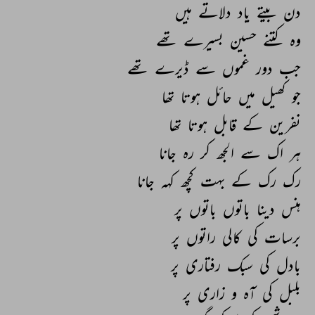
دن 
بیتے 
یاد 
دلاتے 
ہیں 
وہ 
کتنے 
حسین 
بسیرے 
تھے 
جب 
دور 
غموں 
سے 
ڈیرے 
تھے 
جو 
کھیل 
میں 
حائل 
ہوتا 
تھا 
نفرین 
کے 
قابل 
ہوتا 
تھا 
ہر 
اک 
سے 
الجھ 
کر 
رہ 
جانا 
رک 
رک 
کے 
بہت 
کچھ 
کہہ 
جانا 
ہنس 
دینا 
باتوں 
باتوں 
پر 
برسات 
کی 
کالی 
راتوں 
پر 
بادل 
کی 
سبک 
رفتاری 
پر 
بلبل 
کی 
آہ 
و 
زاری 
پر 