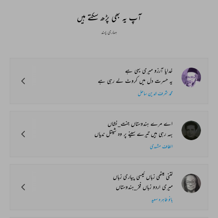
Global Stages
e-Rekhta Lond
Mushaira
آپ یہ بھی پڑھ سکتے ہیں
ہماری پسند
خدایا آرزو میری یہی ہے
یہ حسرت دل میں کروٹ لے رہی ہے
محمد شرف الدین ساحل
اے مرے ہندوستاں جنت_نشاں
بہہ رہی ہیں تیرے سینے پر وہ شیتل ندیاں
الطاف مشہدی
کتنی میٹھی زباں کیسی پیاری زباں
میری اردو زباں فخر_ہندوستاں
بانو طاہرہ سعید