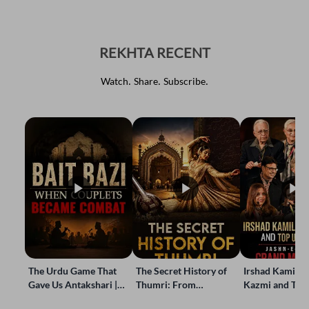
REKHTA RECENT
Watch. Share. Subscribe.
The Urdu Game That
The Secret History of
Irshad Kamil, B
Gave Us Antakshari |
Thumri: From
Kazmi and Top
Bait Bazi Explained
Lucknow’s Courts to
Poets Live at t