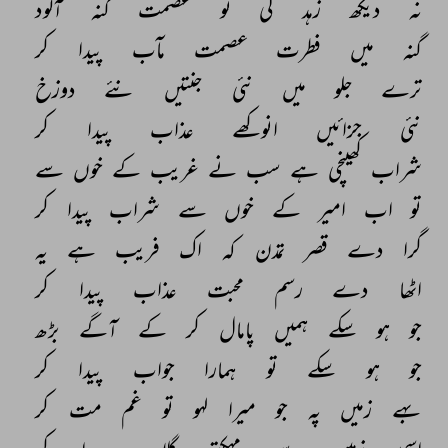
نہ 
دیکھ 
زہد 
کی 
تو 
عصمت 
گنہ 
آلود 
گنہ 
میں 
فطرت 
عصمت 
مآب 
پیدا 
کر 
ترے 
جلو 
میں 
نئی 
جنتیں 
نئے 
دوزخ 
نئی 
جزائیں 
انوکھے 
عذاب 
پیدا 
کر 
شراب 
کھینچی 
ہے 
سب 
نے 
غریب 
کے 
خوں 
سے 
تو 
اب 
امیر 
کے 
خوں 
سے 
شراب 
پیدا 
کر 
گرا 
دے 
قصر 
تمدن 
کہ 
اک 
فریب 
ہے 
یہ 
اٹھا 
دے 
رسم 
محبت 
عذاب 
پیدا 
کر 
جو 
ہو 
سکے 
ہمیں 
پامال 
کر 
کے 
آگے 
بڑھ 
جو 
ہو 
سکے 
تو 
ہمارا 
جواب 
پیدا 
کر 
بہے 
زمیں 
پہ 
جو 
میرا 
لہو 
تو 
غم 
مت 
کر 