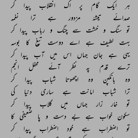
ہر 
ایک 
گام 
پر 
اک 
انقلاب 
پیدا 
کر 
صدائے 
تیشۂ 
مزدور 
ہے 
ترا 
نغمہ 
تو 
سنگ 
و 
خشت 
سے 
چنگ 
و 
رباب 
پیدا 
کر 
بہت 
لطیف 
ہے 
اے 
دوست 
تیغ 
کا 
بوسہ 
یہی 
ہے 
جان 
جہاں 
اس 
میں 
آب 
پیدا 
کر 
ترے 
قدم 
پہ 
نظر 
آئے 
محفل 
انجم 
وہ 
بانکپن 
وہ 
اچھوتا 
شباب 
پیدا 
کر 
ترا 
شباب 
امانت 
ہے 
ساری 
دنیا 
کی 
تو 
خار 
زار 
جہاں 
میں 
گلاب 
پیدا 
کر 
سکون 
خواب 
ہے 
بے 
دست 
و 
پا 
ضعیفی 
کا 
تو 
اضطراب 
ہے 
خود 
اضطراب 
پیدا 
کر 