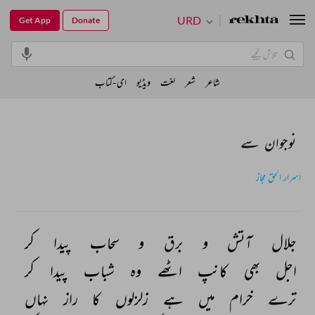
URD
Get App
Donate
شاعر
شعر
لغت
ویڈیو
ای-کتاب
نوجوان سے
اسرار الحق مجاز
جلال 
آتش 
و 
برق 
و 
سحاب 
پیدا 
کر 
اجل 
بھی 
کانپ 
اٹھے 
وہ 
شباب 
پیدا 
کر 
ترے 
خرام 
میں 
ہے 
زلزلوں 
کا 
راز 
نہاں 