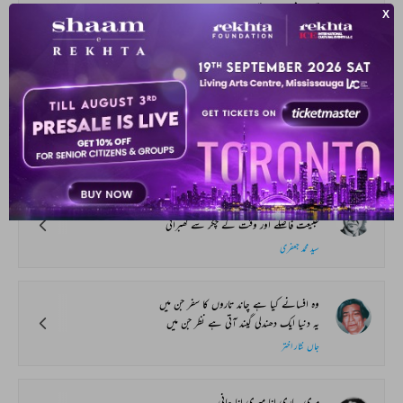
تم یاد مجھے آ جاتے ہو
جب صحن_چمن میں کلیاں کھل کر پھول کی صورت ہوتی ہیں
بہزاد لکھنوی
شام ہوئی اور سورج ڈوبا
رات نے اپنا خیمہ ڈالا
سیماب اکبرآبادی
مجھے رنگون سے جب دعوت_شعر_و_سخن آئی
طبیعت فاصلے اور وقت کے چکر سے گھبرائی
سید محمد جعفری
وہ افسانے کیا ہے چاند تاروں کا سفر جن میں
یہ دنیا ایک دھندلی گیند آتی ہے نظر جن میں
جاں نثار اختر
مری پیاری انا میری انا جانی