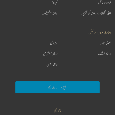
اردو وسائل
کیریئر
اپنی تخلیقات ریختہ کو بھیجیں
ریختہ ایکسپلورر
ہماری ویب سائٹس
صوفی نامہ
ہندوی
ریختہ لرننگ
ریختہ ڈکشنری
ریختہ بکس
رابطہ کیجیے
فالو کیجیے