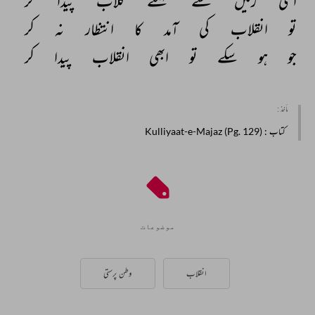
اسی 
زمیں 
سے 
مہکتے 
گلاب 
پیدا 
کر 
تو 
انقلاب 
کی 
آمد 
کا 
انتظار 
نہ 
کر 
جو 
ہو 
سکے 
تو 
ابھی 
انقلاب 
پیدا 
کر 
مأخذ :
کتاب
: Kulliyaat-e-Majaz (Pg. 129)
موضوعات
انقلاب
وطن پرستی