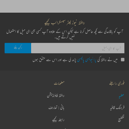
ریختہ نیوز لیٹر سبسکرائب کیجیے
آپ کو باقاعدگی سے کچھ حاصل کرنا ہے لیکن اس کے علاوہ آپ کسی بھی ای میل کا استعمال
نہیں کرتے ہیں۔
میں نے ریختہ کی
پرائیویسی پالیسی
پڑھ لی ہے اور اس سے متفق ہوں
فوری رابطے
معلومات
عطیہ
ریختہ فاؤنڈیشن
فرہنگ قافیہ
بانی : تعارف
تقطیع
رابطہ کیجیے