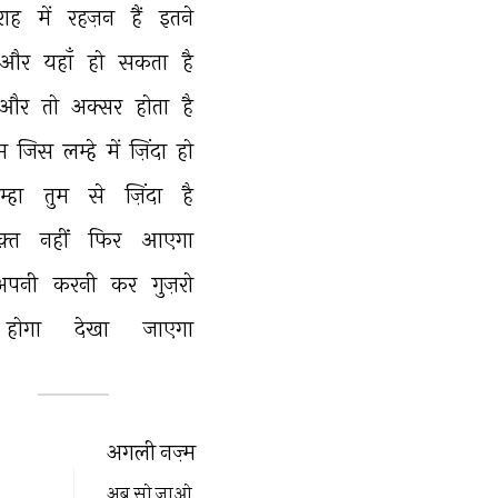
राह 
में 
रहज़न 
हैं 
इतने 
और 
यहाँ 
हो 
सकता 
है 
और 
तो 
अक्सर 
होता 
है 
म 
जिस 
लम्हे 
में 
ज़िंदा 
हो 
्हा 
तुम 
से 
ज़िंदा 
है 
़्त 
नहीं 
फिर 
आएगा 
अपनी 
करनी 
कर 
गुज़रो 
होगा 
देखा 
जाएगा 
अगली नज़्म
अब सो जाओ