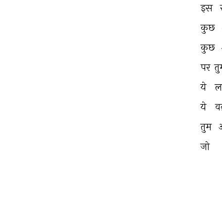
इस 
कुछ 
कुछ 
पर 
तु
ये 
लम
ये 
वक
तुम 
जो 