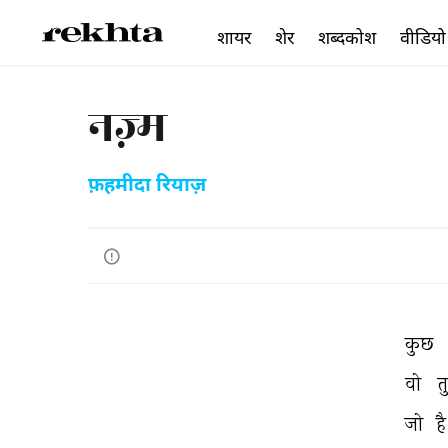
शायर
शेर
शब्दकोश
वीडियो
नज़्म
फ़हमीदा रियाज़
कुछ 
वो 
त
जो 
है