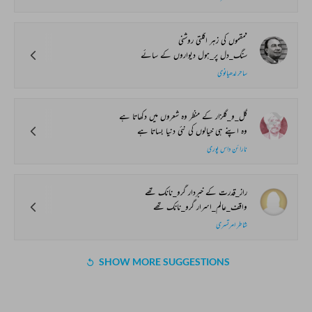
قمقموں کی زہر اگلتی روشنی
سنگ_دل پر_ہول دیواروں کے سائے
ساحر لدھیانوی
گل_و_گلزار کے منظر وہ شعروں میں دکھاتا ہے
وہ اپنے ہی خیالوں کی نئی دنیا بساتا ہے
نارائن داس پوری
راز_قدرت کے خبردار گرو_نانک تھے
واقف_عالم_اسرار گرو_نانک تھے
شاطر امرتسری
SHOW MORE SUGGESTIONS