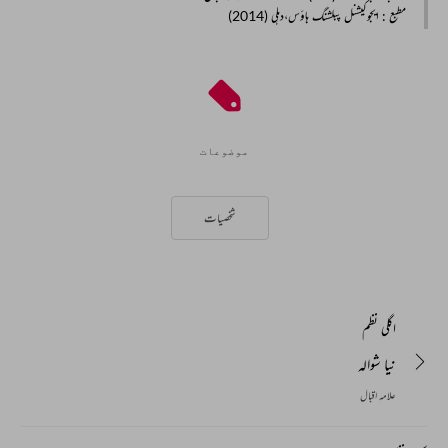
مطبع
: ایجوکیشنل پبلشنگ ہاؤس،دہلی (2014)
موضوعات
شخصیات
اگلی نظم
نیا شوالہ
علامہ اقبال