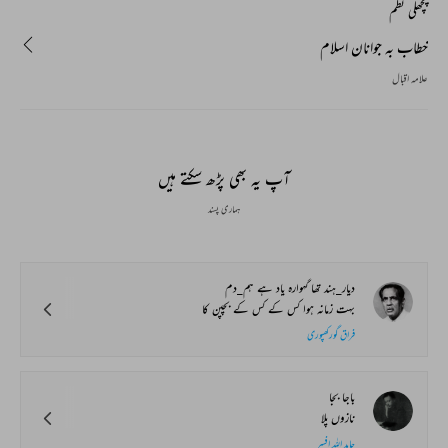
پچھلی نظم
خطاب بہ جوانان اسلام
علامہ اقبال
آپ یہ بھی پڑھ سکتے ہیں
ہماری پسند
دیار_ہند تھا گہوارہ یاد ہے ہم_دم
بہت زمانہ ہوا کس کے کس کے بچپن کا
فراق گورکھپوری
باجا بجا
نازوں پلا
حامد اللہ افسر