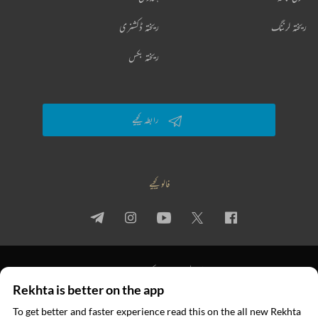
ریختہ لرننگ
ریختہ ڈکشنری
ریختہ بکس
رابطہ کیجیے
فالو کیجیے
پرائیویسی پالیسی
استعمال کی شرائط
جملہ حقوق
Rekhta is better on the app
© 2026 Rekhta™ Foundation. All rights reserved.
To get better and faster experience read this on the all new Rekhta