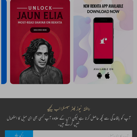
ریختہ نیوز لیٹر سبسکرائب کیجیے
آپ کو باقاعدگی سے کچھ حاصل کرنا ہے لیکن اس کے علاوہ آپ کسی بھی ای میل کا استعمال
نہیں کرتے ہیں۔