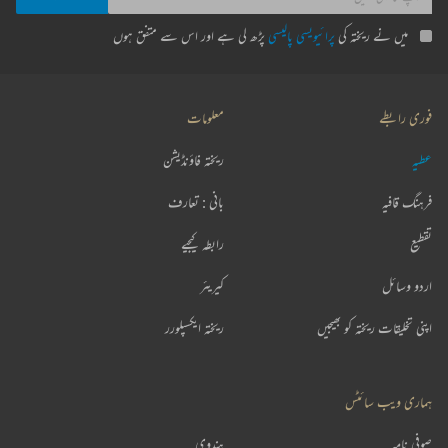
میں نے ریختہ کی
پرائیویسی پالیسی
پڑھ لی ہے اور اس سے متفق ہوں
فوری رابطے
معلومات
عطیہ
ریختہ فاؤنڈیشن
فرہنگ قافیہ
بانی : تعارف
تقطیع
رابطہ کیجیے
اردو وسائل
کیریئر
اپنی تخلیقات ریختہ کو بھیجیں
ریختہ ایکسپلورر
ہماری ویب سائٹس
صوفی نامہ
ہندوی