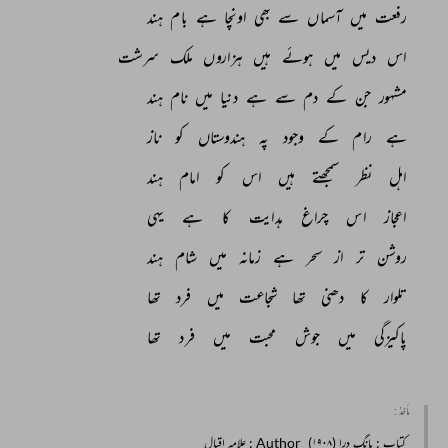
رفعت 
میں 
آسماں 
سے 
بھی 
اونچا 
ہے 
بام 
ہند 
اس 
دیس 
میں 
ہوئے 
ہیں 
ہزاروں 
ملک 
سرشت 
مشہور 
جن 
کے 
دم 
سے 
ہے 
دنیا 
میں 
نام 
ہند 
ہے 
رام 
کے 
وجود 
پہ 
ہندوستاں 
کو 
ناز 
اہل 
نظر 
سمجھتے 
ہیں 
اس 
کو 
امام 
ہند 
اعجاز 
اس 
چراغ 
ہدایت 
کا 
ہے 
یہی 
روشن 
تر 
از 
سحر 
ہے 
زمانہ 
میں 
شام 
ہند 
تلوار 
کا 
دھنی 
تھا 
شجاعت 
میں 
فرد 
تھا 
پاکیزگی 
میں 
جوش 
محبت 
میں 
فرد 
تھا 
مأخذ :
کتاب
: بانگ درا (۱۹۰۸)
Author
: علامہ اقبال