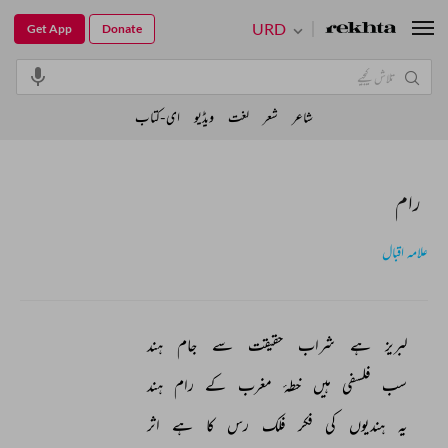
URD
Get App
Donate
شاعر
شعر
لغت
ویڈیو
ای-کتاب
رام
علامہ اقبال
لبریز 
ہے 
شراب 
حقیقت 
سے 
جام 
ہند 
سب 
فلسفی 
ہیں 
خطۂ 
مغرب 
کے 
رام 
ہند 
یہ 
ہندیوں 
کی 
فکر 
فلک 
رس 
کا 
ہے 
اثر 