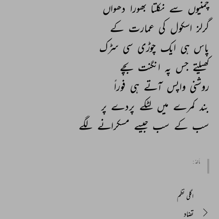
چمنیوں 
سے 
نکلتا 
بھورا 
دھواں 
گرلز 
اسکول 
کی 
عمارت 
کے 
پاس 
ہی 
ایک 
چوڑی 
سی 
سڑک 
کھیلتے 
جس 
پہ 
انگنت 
بچے 
روشنی 
واپس 
آتے 
ہی 
فوراً 
بند 
کمرے 
میں 
لٹکے 
پردے 
پر 
سب 
کے 
سب 
جیسے 
مسکرانے 
لگے 
مأخذ :
اگلی نظم
تضاد