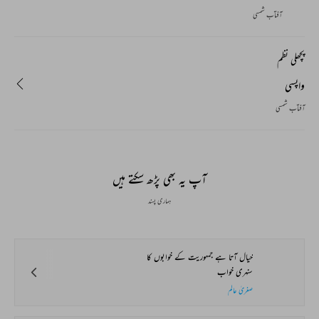
آفتاب شمسی
پچھلی نظم
واپسی
آفتاب شمسی
آپ یہ بھی پڑھ سکتے ہیں
ہماری پسند
خیال آتا ہے جمہوریت کے خوابوں کا
سنہری خواب
صغریٰ عالم