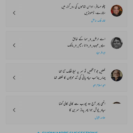
چلو مسافر، اداس شاموں کی رہ_گزر میں
ستارے، ڈھونڈیں
خالد ملک ساحل
اے ارض_و_سما کے خالق
بے_عیب_و_دانا رحیم_و_مالک
ابوبکر عباد
کھلیں جو آنکھیں تو سر پہ نیلا فلک تنا تھا
چہار_جانب سیاہ پانی کی تند موجوں کا غلغلہ تھا
امجد اسلام امجد
اٹھی پھر آج وہ پورب سے کالی کالی گھٹا
سیاہ_پوش ہوا پھر پہاڑ سربن کا
علامہ اقبال