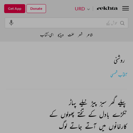
URD
Get App
Donate
شاعر
شعر
لغت
ویڈیو
ای-کتاب
روشنی
آفتاب شمسی
پیلے 
گھر 
سبز 
پیڑ 
نیلے 
پہاڑ 
ٹکڑے 
بادل 
کے 
تختے 
پھولوں 
کے 
کارخانوں 
میں 
آتے 
جاتے 
لوگ 