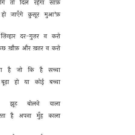
गे 
तो 
दिल 
रहेगा 
साफ़ 
हो 
जाएँगे 
क़ुसूर 
मुआ'फ़ 
ज़िन्हार 
दर-गुज़र 
न 
करो 
ुछ 
ख़ौफ़ 
और 
ख़तर 
न 
करो 
ा 
है 
जो 
कि 
है 
सच्चा 
बूढ़ा 
हो 
या 
कोई 
बच्चा 
 
झूट 
बोलने 
वाला 
ता 
है 
अपना 
मुँह 
काला 