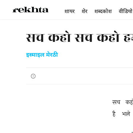
शायर
शेर
शब्दकोश
वीडियो
सच कहो सच कहो ह
इस्माइल मेरठी
सच 
कह
है 
भले 