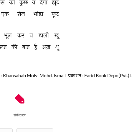
उस 
को 
कुछ 
न 
देगा 
झूट 
एक 
रोज़ 
भांडा 
फूट 
भूल 
कर 
न 
डालो 
ख़ू 
्लत 
की 
बात 
है 
अख़ 
थू 
: Khansahab Molvi Mohd. Ismail
प्रकाशन
: Farid Book Depo(Pvt.) 
संबंधित टैग