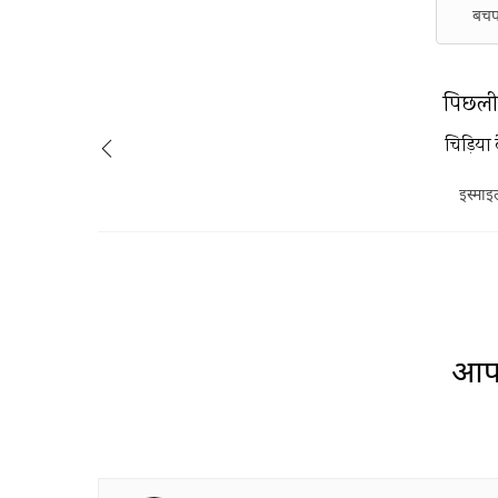
बच
पिछली 
चिड़िया क
इस्माइ
आप 