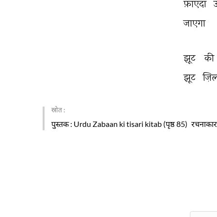
फ़ाएदा 
जाएगा 
झूट 
की 
झूट 
ज़िल
स्रोत :
पुस्तक
: Urdu Zabaan ki tisari kitab (पृष्ठ 85)
रचनाकार