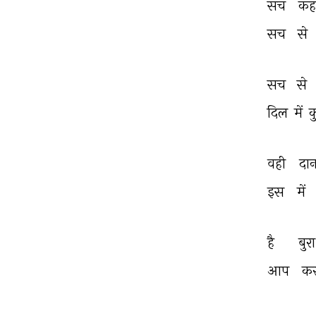
सच 
कहो
सच 
से 
सच 
से 
दिल 
में 
क
वही 
दान
इस 
में 
है 
बुरा
आप 
कर