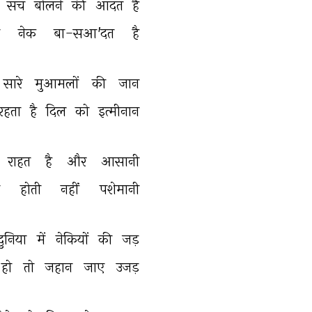
 
सच 
बोलने 
की 
आदत 
है 
 
नेक 
बा-सआ'दत 
है 
सारे 
मुआमलों 
की 
जान 
रहता 
है 
दिल 
को 
इत्मीनान 
राहत 
है 
और 
आसानी 
 
होती 
नहीं 
पशेमानी 
दुनिया 
में 
नेकियों 
की 
जड़ 
हो 
तो 
जहान 
जाए 
उजड़ 