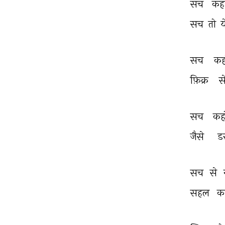
सच 
कहो
सच 
तो 
य
सच 
कह
फ़िक्र 
स
सच 
कहो
जैसे 
ड
सच 
से 
सहल 
क