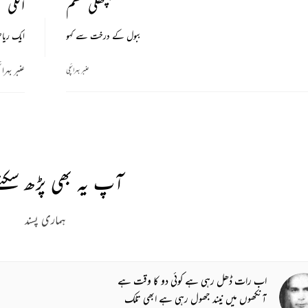
پچھلی نظم
اگلی ن
ببول کے درخت سے کہو
ایک ریا
عنبر بہرائ
عنبر بہرائچی
آپ یہ بھی پڑھ سکتے
ہماری پسند
اب رات ڈھل رہی ہے کوئی دو کا وقت ہے
آنکھوں میں نیند جھول رہی ہے ابھی تلک