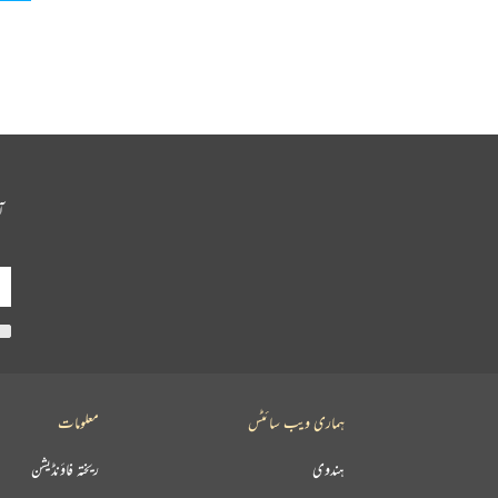
آ
ہماری ویب سائٹس
معلومات
ہندوی
ریختہ فاؤنڈیشن