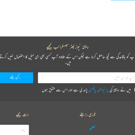
ریختہ نیوز لیٹر سبسکرائب کیجیے
پ کو باقاعدگی سے کچھ حاصل کرنا ہے لیکن اس کے علاوہ آپ کسی بھی ای میل کا استعمال نہیں کرتے
ہیں۔
میں نے ریختہ کی
پرائیویسی پالیسی
پڑھ لی ہے اور اس سے متفق ہوں
فوری رابطے
رابطہ کیجیے
عطیہ