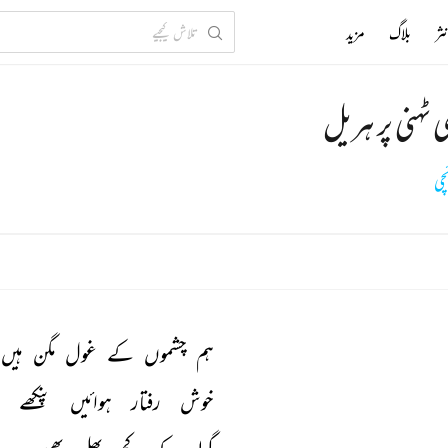
ثر
بلاگ
مزید
 ٹہنی پر ہریل
چی
ہم 
چشموں 
کے 
غول 
مگن 
ہیں 
خوش 
رفتار 
ہوائیں 
پنکھے 