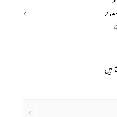
ظم
ضت یہ بھی
چی
 ہیں