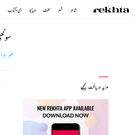
شاعر
شعر
لغت
ویڈیو
ای-کتاب
ن
سوکھی
عنبر بہرائ
مزید دریافت کیجیے