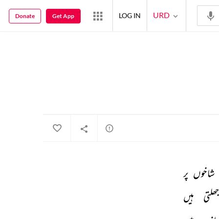
URD
LOG IN
Donate
Get App
شاخوں 
پر 
جھلتی 
ہیں 