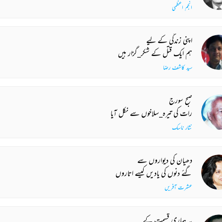
انجم اعظمی
اپنی زندگی کے لیے
ہم ایک قتل کے شکر_گزار ہیں
سید کاشف رضا
صبح سورج
رات کی تیرہ_سلاخوں سے نکل آیا
نثار ناسک
دھیان کی دیواروں سے
گئے دنوں کی یادیں کیسے اتاروں
عشرت آفریں
یہ ہماری قسمت کے