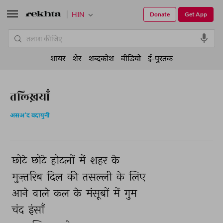
HIN
Donate
Get App
शायर
शेर
शब्दकोश
वीडियो
ई-पुस्तक
तल्ख़ियाँ
असअ'द बदायुनी
छोटे 
छोटे 
होटलों 
में 
शहर 
के 
मुज़्तरिब 
दिल 
की 
तसल्ली 
के 
लिए 
आने 
वाले 
कल 
के 
मंसूबों 
में 
गुम 
चंद 
इंसाँ 