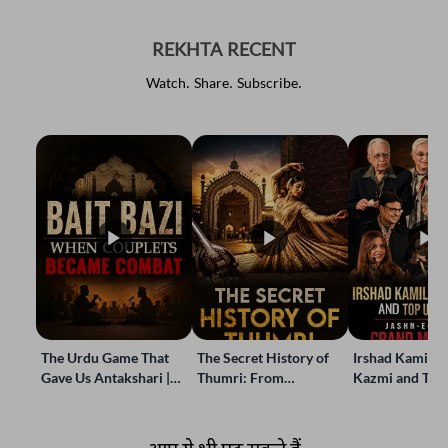
REKHTA RECENT
Watch. Share. Subscribe.
The Urdu Game That
The Secret History of
Irshad Kamil, B
Gave Us Antakshari |
Thumri: From
Kazmi and Top
Bait Bazi Explained
Lucknow’s Courts to
Poets Live at t
Global Stages
e-Rekhta Lond
Mushaira