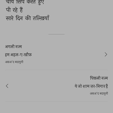
चाय 
सिप 
करते 
हुए 
पी 
रहे 
हैं 
सारे 
दिन 
की 
तल्ख़ियाँ 
अगली नज़्म
हम अहल-ए-ख़ौफ़
असअ'द बदायुनी
पिछली नज़्म
ये जो शाम ज़र-निगार है
असअ'द बदायुनी