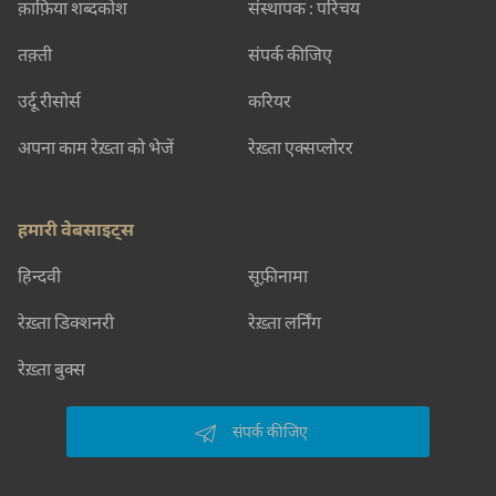
क़ाफ़िया शब्दकोश
संस्थापक : परिचय
तक़्ती
संपर्क कीजिए
उर्दू रीसोर्स
करियर
अपना काम रेख़्ता को भेजें
रेख़्ता एक्सप्लोरर
हमारी वेबसाइट्स
हिन्दवी
सूफ़ीनामा
रेख़्ता डिक्शनरी
रेख़्ता लर्निंग
रेख़्ता बुक्स
संपर्क कीजिए