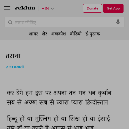
HIN
Donate
Get App
शायर
शेर
शब्दकोश
वीडियो
ई-पुस्तक
तराना
ज़फ़र कमाली
कर 
देंगे 
हम 
इस 
पर 
अपना 
तन 
मन 
धन 
क़ुर्बान 
सब 
से 
अच्छा 
सब 
से 
न्यारा 
प्यारा 
हिन्दोस्तान 
हिन्दू 
हों 
या 
मुस्लिम 
हों 
या 
सिख 
हों 
या 
ईसाई 
गोरे 
हों 
या 
काले 
हैं 
आपस 
में 
भाई 
भाई 