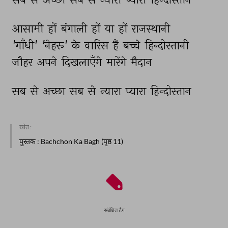
आसामी 
हों 
बंगाली 
हों 
या 
हों 
राजस्थानी 
'गाँधी' 
'नेहरू' 
के 
वारिस 
हैं 
बच्चे 
हिन्दोस्तानी 
जौहर 
अपने 
दिखलाएँगे 
मारेंगे 
मैदान 
सब 
से 
अच्छा 
सब 
से 
न्यारा 
प्यारा 
हिन्दोस्तान 
स्रोत :
पुस्तक
: Bachchon Ka Bagh (पृष्ठ 11)
संबंधित टैग